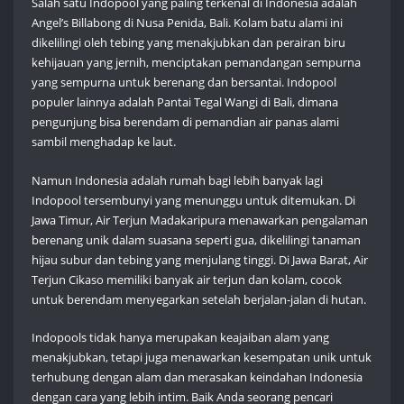
Salah satu Indopool yang paling terkenal di Indonesia adalah
Angel’s Billabong di Nusa Penida, Bali. Kolam batu alami ini
dikelilingi oleh tebing yang menakjubkan dan perairan biru
kehijauan yang jernih, menciptakan pemandangan sempurna
yang sempurna untuk berenang dan bersantai. Indopool
populer lainnya adalah Pantai Tegal Wangi di Bali, dimana
pengunjung bisa berendam di pemandian air panas alami
sambil menghadap ke laut.
Namun Indonesia adalah rumah bagi lebih banyak lagi
Indopool tersembunyi yang menunggu untuk ditemukan. Di
Jawa Timur, Air Terjun Madakaripura menawarkan pengalaman
berenang unik dalam suasana seperti gua, dikelilingi tanaman
hijau subur dan tebing yang menjulang tinggi. Di Jawa Barat, Air
Terjun Cikaso memiliki banyak air terjun dan kolam, cocok
untuk berendam menyegarkan setelah berjalan-jalan di hutan.
Indopools tidak hanya merupakan keajaiban alam yang
menakjubkan, tetapi juga menawarkan kesempatan unik untuk
terhubung dengan alam dan merasakan keindahan Indonesia
dengan cara yang lebih intim. Baik Anda seorang pencari