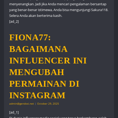
menyenangkan. Jadi jika Anda mencari pengalaman bersantap
yang benar-benar istimewa, Anda bisa mengunjungi Sakura118.
Selera Anda akan berterima kasih.
[ad_2]
FIONA77:
BAGAIMANA
INFLUENCER INI
MENGUBAH
PERMAINAN DI
INSTAGRAM
admin@gendxxi.net
|
October 29, 2025
[ad_1]
Di dunia influencer media sosial yang terus berkembang, salah