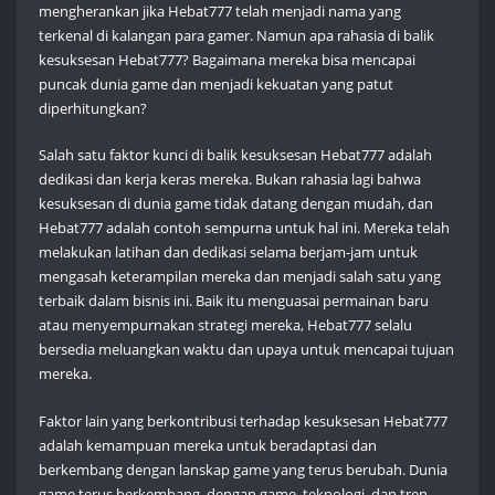
mengherankan jika Hebat777 telah menjadi nama yang
terkenal di kalangan para gamer. Namun apa rahasia di balik
kesuksesan Hebat777? Bagaimana mereka bisa mencapai
puncak dunia game dan menjadi kekuatan yang patut
diperhitungkan?
Salah satu faktor kunci di balik kesuksesan Hebat777 adalah
dedikasi dan kerja keras mereka. Bukan rahasia lagi bahwa
kesuksesan di dunia game tidak datang dengan mudah, dan
Hebat777 adalah contoh sempurna untuk hal ini. Mereka telah
melakukan latihan dan dedikasi selama berjam-jam untuk
mengasah keterampilan mereka dan menjadi salah satu yang
terbaik dalam bisnis ini. Baik itu menguasai permainan baru
atau menyempurnakan strategi mereka, Hebat777 selalu
bersedia meluangkan waktu dan upaya untuk mencapai tujuan
mereka.
Faktor lain yang berkontribusi terhadap kesuksesan Hebat777
adalah kemampuan mereka untuk beradaptasi dan
berkembang dengan lanskap game yang terus berubah. Dunia
game terus berkembang, dengan game, teknologi, dan tren