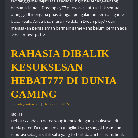
seorang gamer sejati atau sekadar ingin bersenang-senang
bersama teman, Dreamplay77 punya sesuatu untuk semua
orang. Jadi mengapa puas dengan pengalaman bermain game
biasa ketika Anda bisa masuk ke dalam Dreamplay77 dan
merasakan pengalaman bermain game yang belum pernah ada
sebelumnya. [ad_2]
RAHASIA DIBALIK
KESUKSESAN
HEBAT777 DI DUNIA
GAMING
admin@gendxxi.net
|
October 31, 2025
[ad_1]
Hebat777 adalah nama yang identik dengan kesuksesan di
dunia game. Dengan jumlah pengikut yang sangat besar dan
reputasi sebagai salah satu yang terbaik dalam bisnis ini, tidak