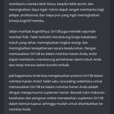
membantu mereka lebih fokus, berpikir lebih jernih, dan
meningkatkan daya ingat. Hal ini dapat sangat membantu bagi
pelajar, profesional, dan siapa pun yang ingin meningkatkan
kinerja kognitif mereka.
Selain manfaat kognitifnya, Ori138 juga memiliki sejumlah
manfaat fisik. Telah terbukti mendukung fungsi kekebalan
tubuh yang sehat, meningkatkan tingkat energi, dan
meningkatkan kesejahteraan secara keseluruhan. Dengan
memasukkan Ori138 ke dalam rutinitas harian Anda, Anda
dapat membantu mendukung pertahanan alami tubuh Anda
dan tetap merasa dalam kondisi terbaik.
Jadi bagaimana Anda bisa mengeluarkan potensi Ori138 dalam
rutinitas harian Anda? Salah satu cara paling sederhana untuk
memasukkan Ori138 ke dalam rutinitas harian Anda adalah
dengan mengonsumsi suplemen harian. Banyak toko makanan
kesehatan dan pengecer online menawarkan suplemen Ori138
dalam bentuk kapsul, sehingga mudah untuk ditambahkan ke
rutinitas Anda.