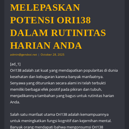
MELEPASKAN
POTENSI ORI138
DALAM RUTINITAS
HARIAN ANDA
admin@gendxxi.net
|
October 28, 2025
[ad_1]
Ori138 adalah zat kuat yang mendapatkan popularitas di dunia
kesehatan dan kebugaran karena banyak manfaatnya.
Senyawa yang diturunkan secara alami ini telah terbukti
memiliki berbagai efek positif pada pikiran dan tubuh,
menjadikannya tambahan yang bagus untuk rutinitas harian
Anda.
Salah satu manfaat utama Ori138 adalah kemampuannya
untuk meningkatkan fungsi kognitif dan kejernihan mental.
Banyak orang mendapati bahwa mengonsumsi Ori138