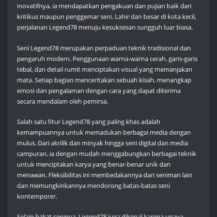
inovatifnya, ia mendapatkan pengakuan dan pujian baik dari
kritikus maupun penggemar seni. Lahir dan besar di kota kecil,
perjalanan Legend78 menuju kesuksesan sungguh luar biasa.
Seni Legend78 merupakan perpaduan teknik tradisional dan
pengaruh modern. Penggunaan warna-warna cerah, garis-garis
tebal, dan detail rumit menciptakan visual yang memanjakan
mata. Setiap bagian menceritakan sebuah kisah, menangkap
emosi dan pengalaman dengan cara yang dapat diterima
secara mendalam oleh pemirsa.
Salah satu fitur Legend78 yang paling khas adalah
kemampuannya untuk memadukan berbagai media dengan
mulus. Dari akrilik dan minyak hingga seni digital dan media
campuran, ia dengan mudah menggabungkan berbagai teknik
untuk menciptakan karya yang benar-benar unik dan
menawan. Fleksibilitas ini membedakannya dari seniman lain
dan memungkinkannya mendorong batas-batas seni
kontemporer.
Selain bakat seninya, Legend78 juga dikenal karena upaya