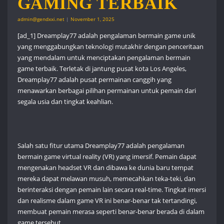
GAMING TERBAIK
admin@gendxxi.net
|
November 1, 2025
[ad_1] Dreamplay77 adalah pengalaman bermain game unik
yang menggabungkan teknologi mutakhir dengan penceritaan
yang mendalam untuk menciptakan pengalaman bermain
game terbaik. Terletak di jantung pusat kota Los Angeles,
Dreamplay77 adalah pusat permainan canggih yang
menawarkan berbagai pilihan permainan untuk pemain dari
segala usia dan tingkat keahlian.
Salah satu fitur utama Dreamplay77 adalah pengalaman
bermain game virtual reality (VR) yang imersif. Pemain dapat
mengenakan headset VR dan dibawa ke dunia baru tempat
mereka dapat melawan musuh, memecahkan teka-teki, dan
berinteraksi dengan pemain lain secara real-time. Tingkat imersi
dan realisme dalam game VR ini benar-benar tak tertandingi,
membuat pemain merasa seperti benar-benar berada di dalam
game tersebut.