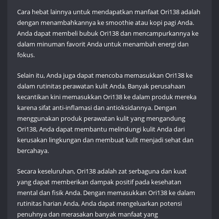
Cara hebat lainnya untuk mendapatkan manfaat Ori138 adalah
dengan menambahkannya ke smoothie atau kopi pagi Anda.
Anda dapat membeli bubuk Ori138 dan mencampurkannya ke
dalam minuman favorit Anda untuk menambah energi dan
fokus.
Selain itu, Anda juga dapat mencoba memasukkan Ori138 ke
dalam rutinitas perawatan kulit Anda. Banyak perusahaan
kecantikan kini memasukkan Ori138 ke dalam produk mereka
karena sifat anti-inflamasi dan antioksidannya. Dengan
menggunakan produk perawatan kulit yang mengandung
Ori138, Anda dapat membantu melindungi kulit Anda dari
kerusakan lingkungan dan membuat kulit menjadi sehat dan
bercahaya.
Secara keseluruhan, Ori138 adalah zat serbaguna dan kuat
yang dapat memberikan dampak positif pada kesehatan
mental dan fisik Anda. Dengan memasukkan Ori138 ke dalam
rutinitas harian Anda, Anda dapat mengeluarkan potensi
penuhnya dan merasakan banyak manfaat yang