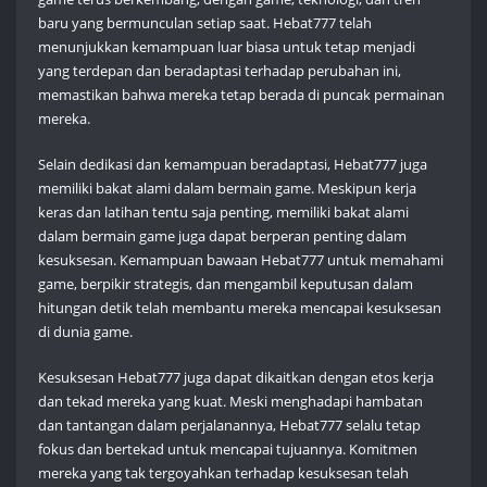
baru yang bermunculan setiap saat. Hebat777 telah
menunjukkan kemampuan luar biasa untuk tetap menjadi
yang terdepan dan beradaptasi terhadap perubahan ini,
memastikan bahwa mereka tetap berada di puncak permainan
mereka.
Selain dedikasi dan kemampuan beradaptasi, Hebat777 juga
memiliki bakat alami dalam bermain game. Meskipun kerja
keras dan latihan tentu saja penting, memiliki bakat alami
dalam bermain game juga dapat berperan penting dalam
kesuksesan. Kemampuan bawaan Hebat777 untuk memahami
game, berpikir strategis, dan mengambil keputusan dalam
hitungan detik telah membantu mereka mencapai kesuksesan
di dunia game.
Kesuksesan Hebat777 juga dapat dikaitkan dengan etos kerja
dan tekad mereka yang kuat. Meski menghadapi hambatan
dan tantangan dalam perjalanannya, Hebat777 selalu tetap
fokus dan bertekad untuk mencapai tujuannya. Komitmen
mereka yang tak tergoyahkan terhadap kesuksesan telah