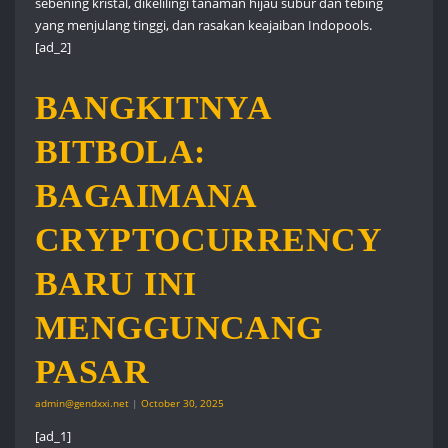
sebening kristal, dikelilingi tanaman hijau subur dan tebing
yang menjulang tinggi, dan rasakan keajaiban Indopools.
[ad_2]
BANGKITNYA
BITBOLA:
BAGAIMANA
CRYPTOCURRENCY
BARU INI
MENGGUNCANG
PASAR
admin@gendxxi.net
|
October 30, 2025
[ad_1]