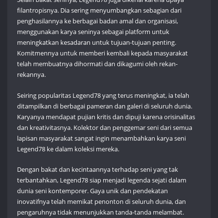
filantropisnya. Dia sering menyumbangkan sebagian dari
penghasilannya ke berbagai badan amal dan organisasi,
menggunakan karya seninya sebagai platform untuk
meningkatkan kesadaran untuk tujuan-tujuan penting.
Komitmennya untuk memberi kembali kepada masyarakat
telah membuatnya dihormati dan dikagumi oleh rekan-
rekannya.
Seiring popularitas Legend78 yang terus meningkat, ia telah
ditampilkan di berbagai pameran dan galeri di seluruh dunia.
Karyanya mendapat pujian kritis dan dipuji karena orisinalitas
dan kreativitasnya. Kolektor dan penggemar seni dari semua
lapisan masyarakat sangat ingin menambahkan karya seni
Legend78 ke dalam koleksi mereka.
Dengan bakat dan kecintaannya terhadap seni yang tak
terbantahkan, Legend78 siap menjadi legenda sejati dalam
dunia seni kontemporer. Gaya unik dan pendekatan
inovatifnya telah memikat penonton di seluruh dunia, dan
pengaruhnya tidak menunjukkan tanda-tanda melambat.