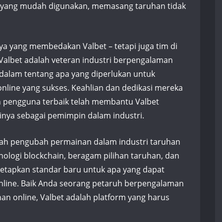
rm yang mudah digunakan, memasang taruhan tidak
a yang membedakan Valbet – tetapi juga tim di
i Valbet adalah veteran industri berpengalaman
alam tentang apa yang diperlukan untuk
nline yang sukses. Keahlian dan dedikasi mereka
pengguna terbaik telah membantu Valbet
nya sebagai pemimpin dalam industri.
lah pengubah permainan dalam industri taruhan
ologi blockchain, beragam pilihan taruhan, dan
etapkan standar baru untuk apa yang dapat
online. Baik Anda seorang petaruh berpengalaman
an online, Valbet adalah platform yang harus