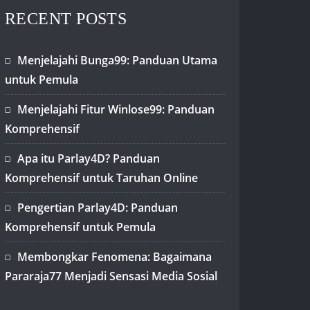
RECENT POSTS
Menjelajahi Bunga99: Panduan Utama
untuk Pemula
Menjelajahi Fitur Winlose99: Panduan
Komprehensif
Apa itu Parlay4D? Panduan
Komprehensif untuk Taruhan Online
Pengertian Parlay4D: Panduan
Komprehensif untuk Pemula
Membongkar Fenomena: Bagaimana
Pararaja77 Menjadi Sensasi Media Sosial