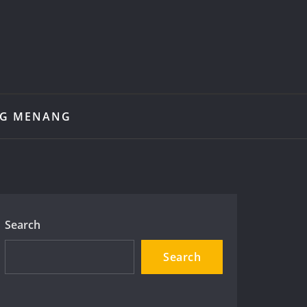
NG MENANG
Search
Search