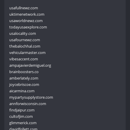
usafullnewz.com
uktimenetwork.com
usaworldnewz.com
todayusaexplore.com
usalocality.com
usafournewz.com
thebalochhal.com
vehicularmaster.com
vibesaccent.com
ampajavierdemiguel.org
brainboosters.co
amberlately.com
joycebriscoe.com
aicarmina.com
mypartysupplystore.com
annforwisconsin.com
findjaipur.com
cultofjim.com
glimmerick.com
davidfollett.com