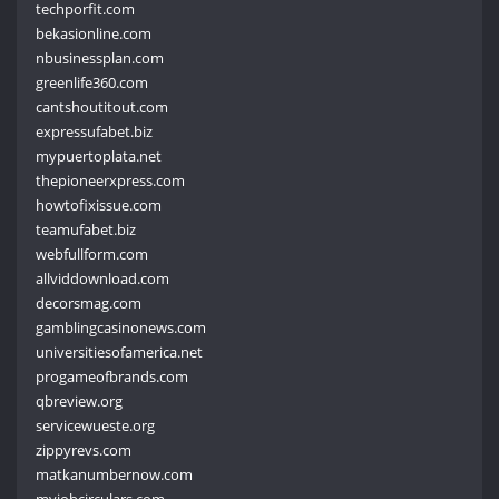
techporfit.com
bekasionline.com
nbusinessplan.com
greenlife360.com
cantshoutitout.com
expressufabet.biz
mypuertoplata.net
thepioneerxpress.com
howtofixissue.com
teamufabet.biz
webfullform.com
allviddownload.com
decorsmag.com
gamblingcasinonews.com
universitiesofamerica.net
progameofbrands.com
qbreview.org
servicewueste.org
zippyrevs.com
matkanumbernow.com
myjobcirculars.com