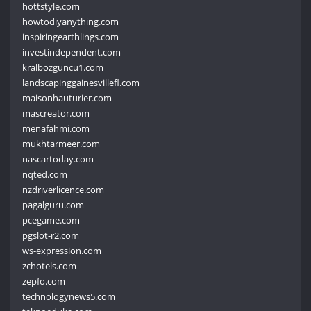
hottstyle.com
howtodiyanything.com
inspiringearthlings.com
investindependent.com
kralbozguncu1.com
landscapinggainesvillefl.com
maisonhauturier.com
mascreator.com
menafahmi.com
mukhtarmeer.com
nascartoday.com
nqted.com
nzdriverlicence.com
pagalguru.com
pcegame.com
pgslot-r2.com
ws-expression.com
zchotels.com
zepfo.com
technologynews5.com