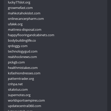
lucky77slot.org
growmefast.com
mahkotahokislot.com
onlinecancerpharm.com
ufalek.org
mattress-disposal.com
happyflooringandcabinets.com
bodybuildinglife.co
qrdoggy.com
technologygud.com
realshocknews.com
pickgb.com
healthmistakes.com
ksfashiondresses.com
patterntrader.org
cnhpa.net
sitalotus.com
supernotes.org
worldsportsempires.com
updatecentral360.com