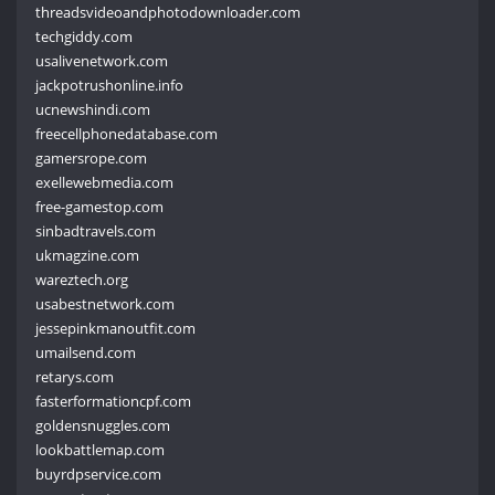
threadsvideoandphotodownloader.com
techgiddy.com
usalivenetwork.com
jackpotrushonline.info
ucnewshindi.com
freecellphonedatabase.com
gamersrope.com
exellewebmedia.com
free-gamestop.com
sinbadtravels.com
ukmagzine.com
wareztech.org
usabestnetwork.com
jessepinkmanoutfit.com
umailsend.com
retarys.com
fasterformationcpf.com
goldensnuggles.com
lookbattlemap.com
buyrdpservice.com