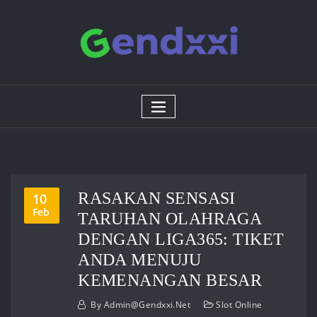
Skip
to
content
RASAKAN SENSASI
10
Feb
TARUHAN OLAHRAGA
DENGAN LIGA365: TIKET
ANDA MENUJU
KEMENANGAN BESAR
By
Admin@gendxxi.net
Slot Online