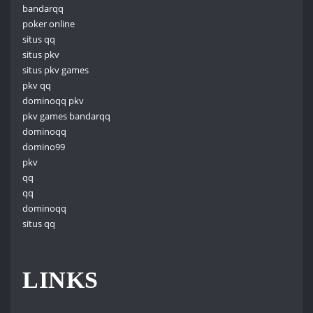
bandarqq
poker online
situs qq
situs pkv
situs pkv games
pkv qq
dominoqq pkv
pkv games bandarqq
dominoqq
domino99
pkv
qq
qq
dominoqq
situs qq
LINKS