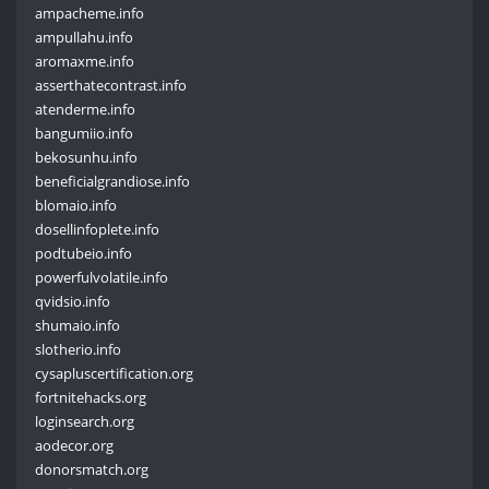
ampacheme.info
ampullahu.info
aromaxme.info
asserthatecontrast.info
atenderme.info
bangumiio.info
bekosunhu.info
beneficialgrandiose.info
blomaio.info
dosellinfoplete.info
podtubeio.info
powerfulvolatile.info
qvidsio.info
shumaio.info
slotherio.info
cysapluscertification.org
fortnitehacks.org
loginsearch.org
aodecor.org
donorsmatch.org