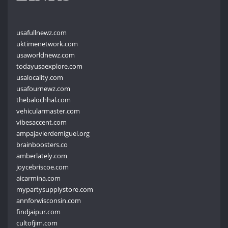
usafullnewz.com
uktimenetwork.com
usaworldnewz.com
todayusaexplore.com
usalocality.com
usafournewz.com
thebalochhal.com
vehicularmaster.com
vibesaccent.com
ampajavierdemiguel.org
brainboosters.co
amberlately.com
joycebriscoe.com
aicarmina.com
mypartysupplystore.com
annforwisconsin.com
findjaipur.com
cultofjim.com