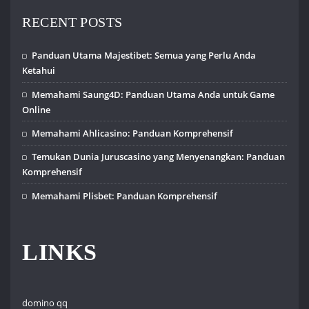
RECENT POSTS
Panduan Utama Majestibet: Semua yang Perlu Anda
Ketahui
Memahami Saung4D: Panduan Utama Anda untuk Game
Online
Memahami Ahlicasino: Panduan Komprehensif
Temukan Dunia Juruscasino yang Menyenangkan: Panduan
Komprehensif
Memahami Plisbet: Panduan Komprehensif
LINKS
domino qq