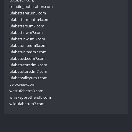
trendingpublication.com
ufabettererum3.com
ufabettermentm4.com
ufabettersum7.com
ufabettinwm7.com
ufabettinwum3.com
ufabetunitedm3.com
ufabetunitedm7.com
ufabetuskedm7.com
ufabetutoredm3.com
ufabetutoredm7.com
ufabetvalleyum3.com
veloxview.com
westufabetm3.com
whiskeybrothersllc.com
wildufabetum7.com