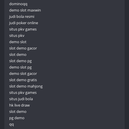
dominoqq
demo slot maxwin
judi bola resmi
judi poker online
situs pkv games
situs pkv
demo slot
slot demo gacor
slot demo
slot demo pg
demo slot pg
demo slot gacor
slot demo gratis
slot demo mahjong
situs pkv games
situs judi bola
hk live draw
slot demo
pg demo
qq