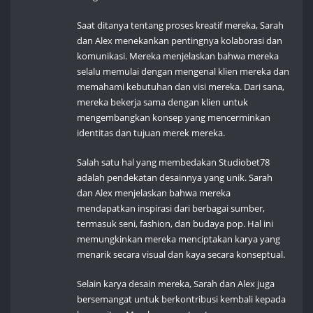
Saat ditanya tentang proses kreatif mereka, Sarah
dan Alex menekankan pentingnya kolaborasi dan
komunikasi. Mereka menjelaskan bahwa mereka
selalu memulai dengan mengenal klien mereka dan
memahami kebutuhan dan visi mereka. Dari sana,
mereka bekerja sama dengan klien untuk
mengembangkan konsep yang mencerminkan
identitas dan tujuan merek mereka.
Salah satu hal yang membedakan Studiobet78
adalah pendekatan desainnya yang unik. Sarah
dan Alex menjelaskan bahwa mereka
mendapatkan inspirasi dari berbagai sumber,
termasuk seni, fashion, dan budaya pop. Hal ini
memungkinkan mereka menciptakan karya yang
menarik secara visual dan kaya secara konseptual.
Selain karya desain mereka, Sarah dan Alex juga
bersemangat untuk berkontribusi kembali kepada