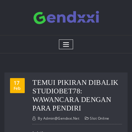
Skip
to
content
TEMUI PIKIRAN DIBALIK
17
Feb
STUDIOBET78:
WAWANCARA DENGAN
PARA PENDIRI
By
Admin@gendxxi.net
Slot Online