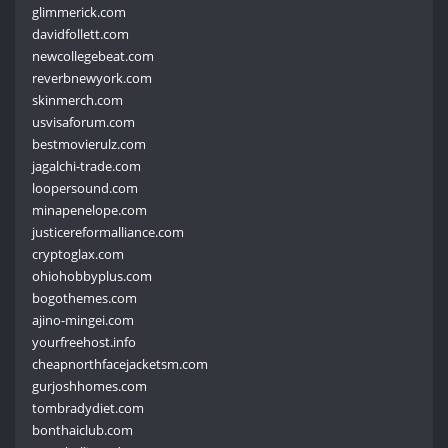
glimmerick.com
davidfollett.com
newcollegebeat.com
reverbnewyork.com
skinmerch.com
usvisaforum.com
bestmovierulz.com
jagalchi-trade.com
loopersound.com
minapenelope.com
justicereformalliance.com
cryptoglax.com
ohiohobbyplus.com
bogothemes.com
ajino-mingei.com
yourfreehost.info
cheapnorthfacejacketsm.com
gurjoshhomes.com
tombradydiet.com
bonthaiclub.com