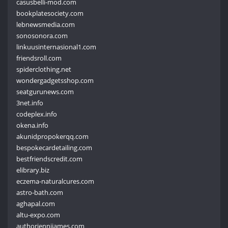
casusbelli-mod.com
bookplatesociety.com
lebnewsmedia.com
sonosonora.com
linkuusinternasional1.com
friendsroll.com
spiderclothing.net
wondergadgetsshop.com
seatgurunews.com
3net.info
codeplex.info
okena.info
akunidpropokerqq.com
bespokecardetailing.com
bestfriendscredit.com
elibrary.biz
eczema-naturalcures.com
astro-bath.com
aghapal.com
altu-expo.com
authorjennijames.com