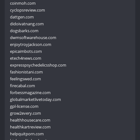
coinmoh.com
cyclopsreview.com
dattgen.com
didoivatnang.com
dogsbarks.com
dwmsoftwarehouse.com
enjoytroyjackson.com
epicaimbots.com
etech4news.com
expresspsychedelicsshop.com
fashionistani.com
feelingswed.com
firecabal.com
forbessmagazine.com
globalmarketlivetoday.com
gpl-license.com
grow2every.com
healthhousecare.com
healthkartreview.com
helpquitporn.com