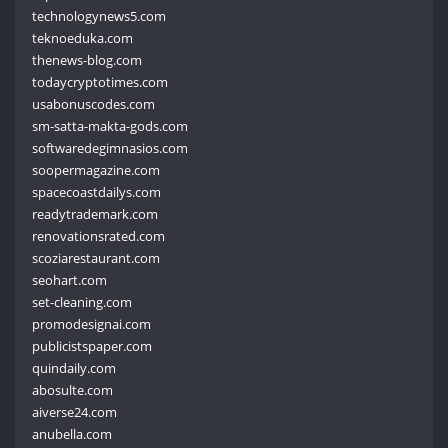
technologynews5.com
teknoeduka.com
thenews-blog.com
todaycryptotimes.com
usabonuscodes.com
sm-satta-makta-gods.com
softwaredegimnasios.com
soopermagazine.com
spacecoastdailys.com
readytrademark.com
renovationsrated.com
scoziarestaurant.com
seohart.com
set-cleaning.com
promodesignai.com
publicistspaper.com
quindaily.com
abosulte.com
aiverse24.com
anubella.com