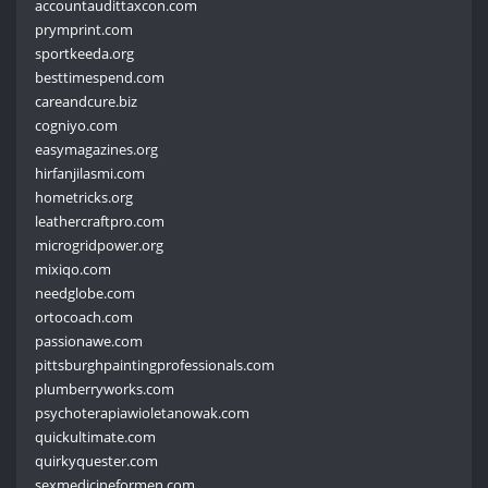
accountaudittaxcon.com
prymprint.com
sportkeeda.org
besttimespend.com
careandcure.biz
cogniyo.com
easymagazines.org
hirfanjilasmi.com
hometricks.org
leathercraftpro.com
microgridpower.org
mixiqo.com
needglobe.com
ortocoach.com
passionawe.com
pittsburghpaintingprofessionals.com
plumberryworks.com
psychoterapiawioletanowak.com
quickultimate.com
quirkyquester.com
sexmedicineformen.com