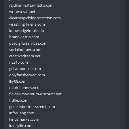
rajdhani-satta-matka.com
writerscraft.net
elearning-childprotection.com
wrestling4mena.com
knowledgeforall.info
brand2lastio.com
usadigitalservices.com
socialhoppers.com
creativedream.net
n2315.com
getwebonline.com
onlyfansheaven.com
lky08.com
ralph-fiennes.net
fielder-maximum-discount.net
fitfllex.com
genesisbusinesscredit.com
inforuang.com
kindsmarket.com
luvelylife.com