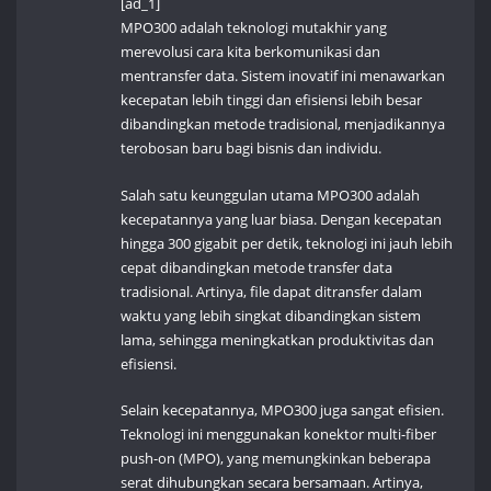
[ad_1]
MPO300 adalah teknologi mutakhir yang
merevolusi cara kita berkomunikasi dan
mentransfer data. Sistem inovatif ini menawarkan
kecepatan lebih tinggi dan efisiensi lebih besar
dibandingkan metode tradisional, menjadikannya
terobosan baru bagi bisnis dan individu.
Salah satu keunggulan utama MPO300 adalah
kecepatannya yang luar biasa. Dengan kecepatan
hingga 300 gigabit per detik, teknologi ini jauh lebih
cepat dibandingkan metode transfer data
tradisional. Artinya, file dapat ditransfer dalam
waktu yang lebih singkat dibandingkan sistem
lama, sehingga meningkatkan produktivitas dan
efisiensi.
Selain kecepatannya, MPO300 juga sangat efisien.
Teknologi ini menggunakan konektor multi-fiber
push-on (MPO), yang memungkinkan beberapa
serat dihubungkan secara bersamaan. Artinya,