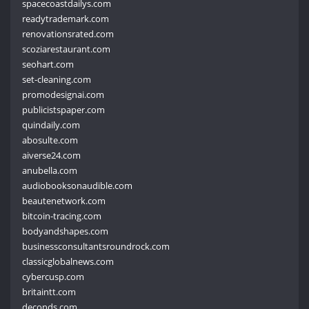
spacecoastdailys.com
readytrademark.com
renovationsrated.com
scoziarestaurant.com
seohart.com
set-cleaning.com
promodesignai.com
publicistspaper.com
quindaily.com
abosulte.com
aiverse24.com
anubella.com
audiobooksonaudible.com
beautenetwork.com
bitcoin-tracing.com
bodyandshapes.com
businessconsultantsroundrock.com
classicglobalnews.com
cybercusp.com
britaintt.com
deconds.com