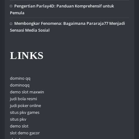
Pengertian Parlay4D: Panduan Komprehensif untuk
Pemula
Membongkar Fenomena: Bagaimana Pararaja77 Menjadi
Sensasi Media Sosial
LINKS
domino qq
dominoqq
demo slot maxwin
judi bola resmi
judi poker online
situs pkv games
situs pkv
demo slot
slot demo gacor