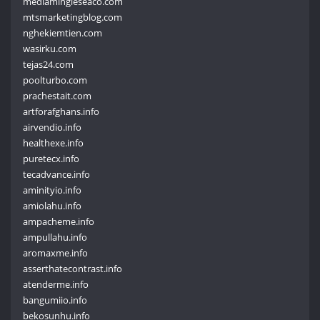
mediamingleseaco.com
mtsmarketingblog.com
nghekiemtien.com
wasirku.com
tejas24.com
poolturbo.com
prachestait.com
artforafghans.info
airvendio.info
healthexe.info
puretecx.info
tecadvance.info
aminityio.info
amiolahu.info
ampacheme.info
ampullahu.info
aromaxme.info
asserthatecontrast.info
atenderme.info
bangumiio.info
bekosunhu.info