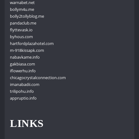
warnabet.net
bollym4u.me
bolly2tollyblog.me
pandaclub.me
flyttevask.io
byhous.com
hartfordplazahotel.com
m-918kissapk.com
nabavkame.info
gakbiasa.com
iflowerhu.info
chicagocrystalconnection.com
imanabadii.com
trilipohu.info
appruptio.info
LINKS