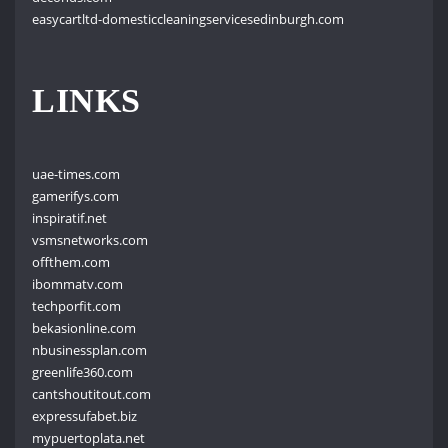
easycartltd-domesticcleaningservicesedinburgh.com
LINKS
uae-times.com
gamerifys.com
inspiratif.net
vsmsnetworks.com
offthem.com
ibommatv.com
techporfit.com
bekasionline.com
nbusinessplan.com
greenlife360.com
cantshoutitout.com
expressufabet.biz
mypuertoplata.net