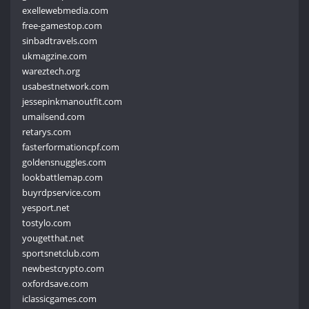
exellewebmedia.com
free-gamestop.com
sinbadtravels.com
ukmagzine.com
wareztech.org
usabestnetwork.com
jessepinkmanoutfit.com
umailsend.com
retarys.com
fasterformationcpf.com
goldensnuggles.com
lookbattlemap.com
buyrdpservice.com
yesport.net
tostylo.com
yougetthat.net
sportsnetclub.com
newbestcrypto.com
oxfordsave.com
iclassicgames.com