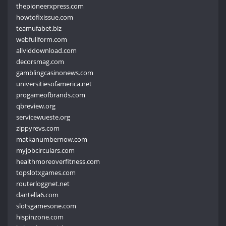
thepioneerxpress.com
howtofixissue.com
teamufabet.biz
webfullform.com
allviddownload.com
decorsmag.com
gamblingcasinonews.com
universitiesofamerica.net
progameofbrands.com
qbreview.org
servicewueste.org
zippyrevs.com
matkanumbernow.com
myjobcirculars.com
healthmoreoverfitness.com
topslotxgames.com
routerloggnet.net
dantella6.com
slotsgamesone.com
hispinzone.com