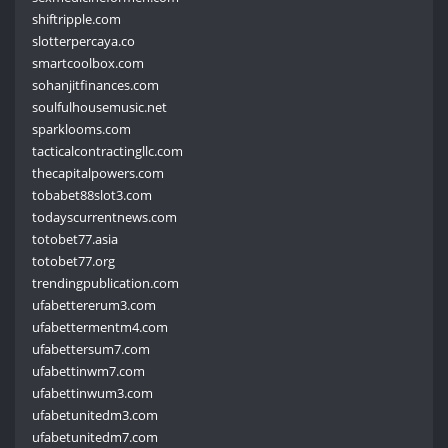
shiftripple.com
slotterpercaya.co
smartcoolbox.com
sohanjitfinances.com
soulfulhousemusic.net
sparklooms.com
tacticalcontractingllc.com
thecapitalpowers.com
tobabet88slot3.com
todayscurrentnews.com
totobet77.asia
totobet77.org
trendingpublication.com
ufabettererum3.com
ufabettermentm4.com
ufabettersum7.com
ufabettinwm7.com
ufabettinwum3.com
ufabetunitedm3.com
ufabetunitedm7.com