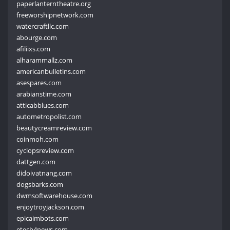
paperlanterntheatre.org
freeworshipnetwork.com
watercraftllc.com
abourge.com
afiliixs.com
alharammallz.com
americanbulletins.com
asespares.com
arabianstime.com
atticabblues.com
autometropolist.com
beautycreamreview.com
coinmoh.com
cyclopsreview.com
dattgen.com
didoivatnang.com
dogsbarks.com
dwmsoftwarehouse.com
enjoytroyjackson.com
epicaimbots.com
etech4news.com