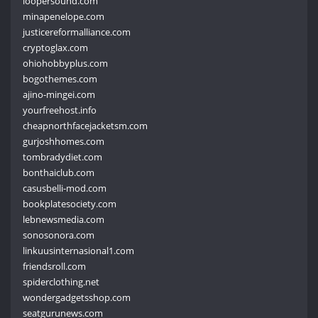
loopersound.com
minapenelope.com
justicereformalliance.com
cryptoglax.com
ohiohobbyplus.com
bogothemes.com
ajino-mingei.com
yourfreehost.info
cheapnorthfacejacketsm.com
gurjoshhomes.com
tombradydiet.com
bonthaiclub.com
casusbelli-mod.com
bookplatesociety.com
lebnewsmedia.com
sonosonora.com
linkuusinternasional1.com
friendsroll.com
spiderclothing.net
wondergadgetsshop.com
seatgurunews.com