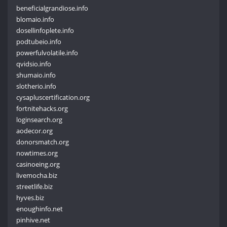
beneficialgrandiose.info
blomaio.info
dosellinfoplete.info
podtubeio.info
powerfulvolatile.info
qvidsio.info
shumaio.info
slotherio.info
cysapluscertification.org
fortnitehacks.org
loginsearch.org
aodecor.org
donorsmatch.org
nowtimes.org
casinoeing.org
livemocha.biz
streetlife.biz
hyves.biz
enoughinfo.net
pinhive.net