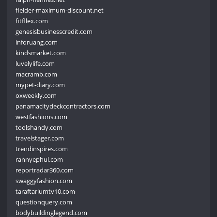
fielder-maximum-discount.net
fitfllex.com
genesisbusinesscredit.com
inforuang.com
kindsmarket.com
luvelylife.com
macramb.com
mypet-diary.com
oxweekly.com
panamacitydeckcontractors.com
westfashions.com
toolshandy.com
travelstager.com
trendinspires.com
rannyephul.com
reportradar360.com
swaggyfashion.com
taraftariumtv10.com
questionquery.com
bodybuildinglegend.com