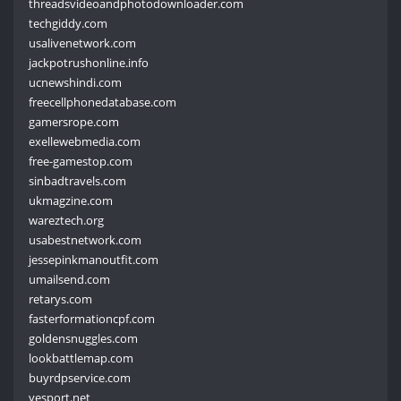
threadsvideoandphotodownloader.com
techgiddy.com
usalivenetwork.com
jackpotrushonline.info
ucnewshindi.com
freecellphonedatabase.com
gamersrope.com
exellewebmedia.com
free-gamestop.com
sinbadtravels.com
ukmagzine.com
wareztech.org
usabestnetwork.com
jessepinkmanoutfit.com
umailsend.com
retarys.com
fasterformationcpf.com
goldensnuggles.com
lookbattlemap.com
buyrdpservice.com
yesport.net