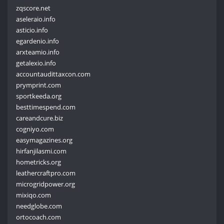
zqscore.net
aseleraio.info
asticio.info
egardenio.info
arxteamio.info
getalexio.info
accountaudittaxcon.com
prymprint.com
sportkeeda.org
besttimespend.com
careandcure.biz
cogniyo.com
easymagazines.org
hirfanjilasmi.com
hometricks.org
leathercraftpro.com
microgridpower.org
mixiqo.com
needglobe.com
ortocoach.com