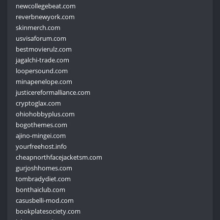
newcollegebeat.com
reverbnewyork.com
skinmerch.com
usvisaforum.com
bestmovierulz.com
jagalchi-trade.com
loopersound.com
minapenelope.com
justicereformalliance.com
cryptoglax.com
ohiohobbyplus.com
bogothemes.com
ajino-mingei.com
yourfreehost.info
cheapnorthfacejacketsm.com
gurjoshhomes.com
tombradydiet.com
bonthaiclub.com
casusbelli-mod.com
bookplatesociety.com