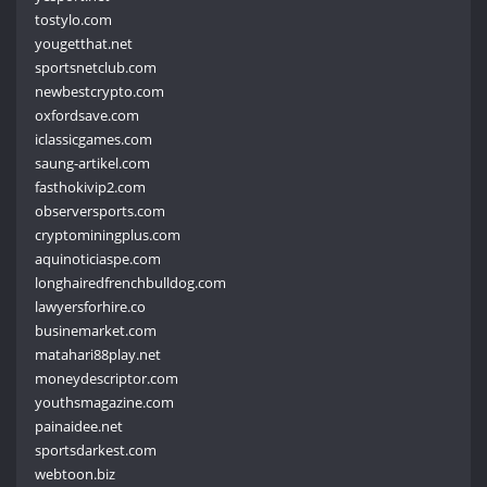
tostylo.com
yougetthat.net
sportsnetclub.com
newbestcrypto.com
oxfordsave.com
iclassicgames.com
saung-artikel.com
fasthokivip2.com
observersports.com
cryptominingplus.com
aquinoticiaspe.com
longhairedfrenchbulldog.com
lawyersforhire.co
businemarket.com
matahari88play.net
moneydescriptor.com
youthsmagazine.com
painaidee.net
sportsdarkest.com
webtoon.biz