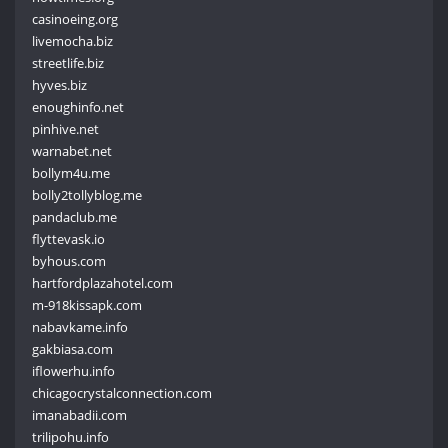
casinoeing.org
livemocha.biz
streetlife.biz
hyves.biz
enoughinfo.net
pinhive.net
warnabet.net
bollym4u.me
bolly2tollyblog.me
pandaclub.me
flyttevask.io
byhous.com
hartfordplazahotel.com
m-918kissapk.com
nabavkame.info
gakbiasa.com
iflowerhu.info
chicagocrystalconnection.com
imanabadii.com
trilipohu.info