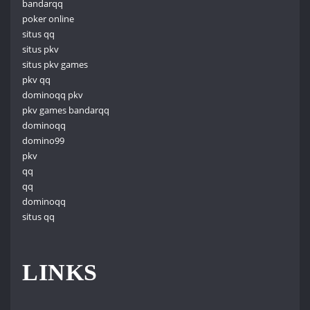
bandarqq
poker online
situs qq
situs pkv
situs pkv games
pkv qq
dominoqq pkv
pkv games bandarqq
dominoqq
domino99
pkv
qq
qq
dominoqq
situs qq
LINKS