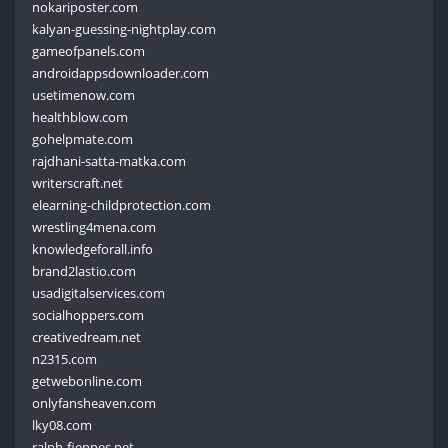
nokariposter.com
kalyan-guessing-nightplay.com
gameofpanels.com
androidappsdownloader.com
usetimenow.com
healthblow.com
gohelpmate.com
rajdhani-satta-matka.com
writerscraft.net
elearning-childprotection.com
wrestling4mena.com
knowledgeforall.info
brand2lastio.com
usadigitalservices.com
socialhoppers.com
creativedream.net
n2315.com
getwebonline.com
onlyfansheaven.com
lky08.com
ralph-fiennes.net