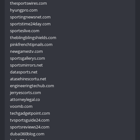
thesportswires.com
hyungpro.com
sportingnewsnet.com
sportstime24day.com
sporteslive.com
theblingblingshields.com
pinkfrenchtipnails.com
newgamestv.com
sportsgallerys.com
sportsmirrors.net
datasports.net
atasehirescortu.net
engineeringtechub.com
jerryescorts.com
attorneylegal.co
voomb.com
techgadgetpoint.com
tvsportsguide24.com
sportsreviews24.com
dubai360blog.com