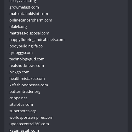
lucky77slot.org
growmefast.com
mahkotahokislot.com
onlinecancerpharm.com
ufalek.org
mattress-disposal.com
happyflooringandcabinets.com
bodybuildinglife.co
qrdoggy.com
technologygud.com
realshocknews.com
pickgb.com
healthmistakes.com
ksfashiondresses.com
patterntrader.org
cnhpa.net
sitalotus.com
supernotes.org
worldsportsempires.com
updatecentral360.com
katamastah.com