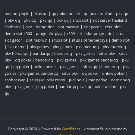
menuqq login
|
situs qq
|
qq poker online
|
qq poker online
|
pkv qq
|
pkv qq
|
pkv qq
|
pkv qq
|
pkv qq
|
situs slot
|
slot server thailand
|
sbobet88
|
pkv
|
demo slot
|
slot maxwin
|
slot gacor
|
x500 slot
|
demo slot x500
|
pragmatic play
|
x500 slot
|
slot pragmatic
|
situs
slot gacor
|
slot maxwin
|
situs slot
|
situs slot terpercaya
|
demo slot
|
slot demo
|
pkv games
|
pkv games
|
pkv menuqq
|
pkv murniqq
|
pkv hematqq
|
bandarqq
|
bandarqq
|
pkv games
|
situs pkv
|
situs
pkv
|
qq poker
|
bandarqq
|
pkv games
|
pkv games bandarqq
|
pkv
qq
|
qq poker
|
online poker
|
pkv games
|
situs qq
|
bandarqq
|
pkv
games
|
pkv games bandarqq
|
situs pkv
|
qq poker
|
online poker
|
sbobet wap
|
situs judi bola resmi
|
judi bola
|
mix parlay
|
dominoqq
pkv
|
pkv games
|
qq poker
|
bandarqq pkv
|
qq poker online
|
pkv
qq
Copyright © 2024 | Powered by
WordPress
|
Architect Studio theme by