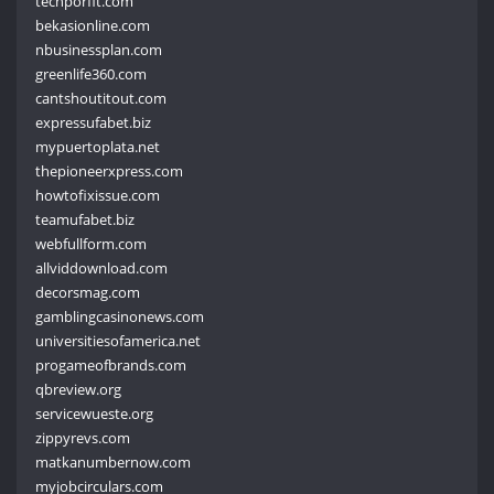
techporfit.com
bekasionline.com
nbusinessplan.com
greenlife360.com
cantshoutitout.com
expressufabet.biz
mypuertoplata.net
thepioneerxpress.com
howtofixissue.com
teamufabet.biz
webfullform.com
allviddownload.com
decorsmag.com
gamblingcasinonews.com
universitiesofamerica.net
progameofbrands.com
qbreview.org
servicewueste.org
zippyrevs.com
matkanumbernow.com
myjobcirculars.com