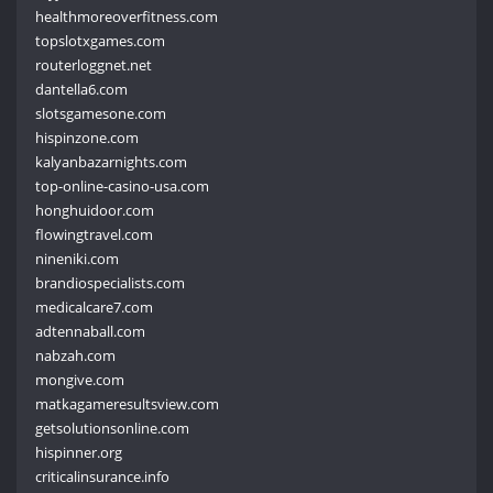
healthmoreoverfitness.com
topslotxgames.com
routerloggnet.net
dantella6.com
slotsgamesone.com
hispinzone.com
kalyanbazarnights.com
top-online-casino-usa.com
honghuidoor.com
flowingtravel.com
nineniki.com
brandiospecialists.com
medicalcare7.com
adtennaball.com
nabzah.com
mongive.com
matkagameresultsview.com
getsolutionsonline.com
hispinner.org
criticalinsurance.info