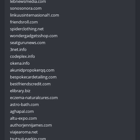
lebnewsmedia.com
sonosonora.com
linkuusinternasional1.com
friendsroll.com
spiderclothing.net
wondergadgetsshop.com
seatgurunews.com
3net.info
codeplex.info
okena.info
akunidpropokerqq.com
bespokecardetailing.com
bestfriendscredit.com
elibrary.biz
eczema-naturalcures.com
astro-bath.com
aghapal.com
altu-expo.com
authorjennijames.com
viajearoma.net
tsutsuji-parkin.com