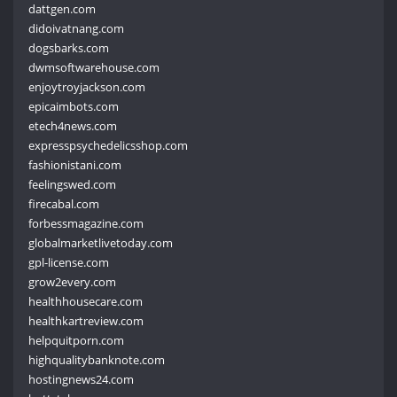
dattgen.com
didoivatnang.com
dogsbarks.com
dwmsoftwarehouse.com
enjoytroyjackson.com
epicaimbots.com
etech4news.com
expresspsychedelicsshop.com
fashionistani.com
feelingswed.com
firecabal.com
forbessmagazine.com
globalmarketlivetoday.com
gpl-license.com
grow2every.com
healthhousecare.com
healthkartreview.com
helpquitporn.com
highqualitybanknote.com
hostingnews24.com