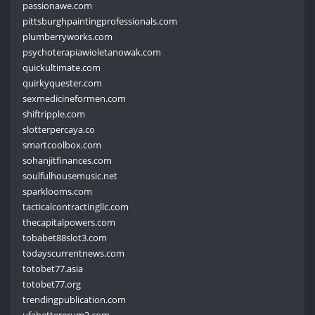
passionawe.com
pittsburghpaintingprofessionals.com
plumberryworks.com
psychoterapiawioletanowak.com
quickultimate.com
quirkyquester.com
sexmedicineformen.com
shiftripple.com
slotterpercaya.co
smartcoolbox.com
sohanjitfinances.com
soulfulhousemusic.net
sparklooms.com
tacticalcontractingllc.com
thecapitalpowers.com
tobabet88slot3.com
todayscurrentnews.com
totobet77.asia
totobet77.org
trendingpublication.com
ufabettererum3.com