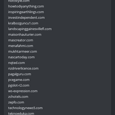
hottstyle.com
howtodiyanything.com
inspiringearthlings.com
investindependent.com
kralbozguncu1.com
landscapinggainesvillefl.com
maisonhauturier.com
mascreator.com
menafahmi.com
mukhtarmeer.com
nascartoday.com
nqted.com
nzdriverlicence.com
pagalguru.com
pcegame.com
pgslot-r2.com
ws-expression.com
zchotels.com
zepfo.com
technologynews5.com
teknoeduka.com