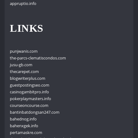
appruptio.info
LINKS
punjwanis.com
the-parcs-clematiscondos.com
jusu-gb.com
thecarepet.com
blogwriterplus.com
guestpostingseo.com
casinogambitpro.info
pokerplaymasters.info
courseoncourse.com
bantinbatdongsan247.com
bahednog.info
bahenxgek.info
pertamaskre.com