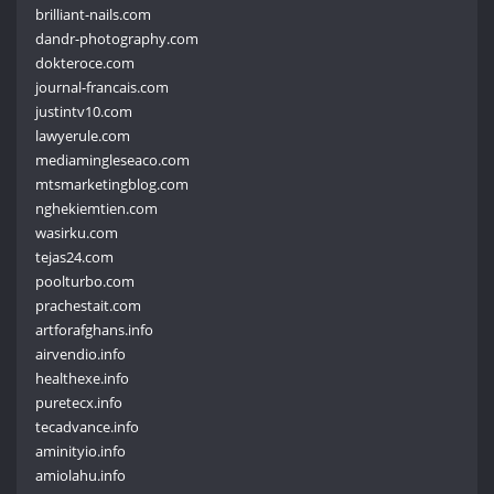
brilliant-nails.com
dandr-photography.com
dokteroce.com
journal-francais.com
justintv10.com
lawyerule.com
mediamingleseaco.com
mtsmarketingblog.com
nghekiemtien.com
wasirku.com
tejas24.com
poolturbo.com
prachestait.com
artforafghans.info
airvendio.info
healthexe.info
puretecx.info
tecadvance.info
aminityio.info
amiolahu.info