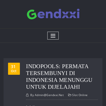
Skip
to
content
INDOPOOLS: PERMATA
31
Oct
TERSEMBUNYI DI
INDONESIA MENUNGGU
UNTUK DIJELAJAHI
By
Admin@gendxxi.net
Slot Online