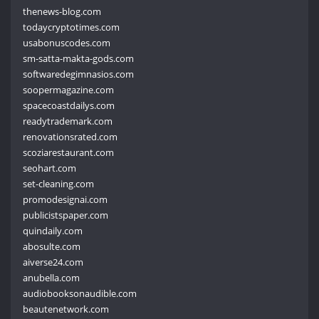
thenews-blog.com
todaycryptotimes.com
usabonuscodes.com
sm-satta-makta-gods.com
softwaredegimnasios.com
soopermagazine.com
spacecoastdailys.com
readytrademark.com
renovationsrated.com
scoziarestaurant.com
seohart.com
set-cleaning.com
promodesignai.com
publicistspaper.com
quindaily.com
abosulte.com
aiverse24.com
anubella.com
audiobooksonaudible.com
beautenetwork.com