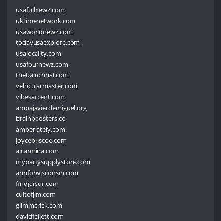
usafullnewz.com
uktimenetwork.com
usaworldnewz.com
todayusaexplore.com
usalocality.com
usafournewz.com
thebalochhal.com
vehicularmaster.com
vibesaccent.com
ampajavierdemiguel.org
brainboosters.co
amberlately.com
joycebriscoe.com
aicarmina.com
mypartysupplystore.com
annforwisconsin.com
findjaipur.com
cultofjim.com
glimmerick.com
davidfollett.com