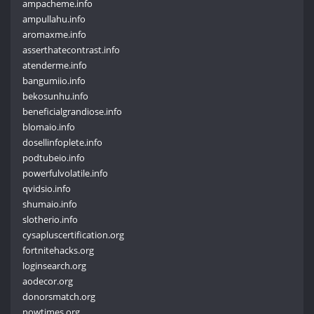
ampacheme.info
ampullahu.info
aromaxme.info
asserthatecontrast.info
atenderme.info
bangumiio.info
bekosunhu.info
beneficialgrandiose.info
blomaio.info
dosellinfoplete.info
podtubeio.info
powerfulvolatile.info
qvidsio.info
shumaio.info
slotherio.info
cysapluscertification.org
fortnitehacks.org
loginsearch.org
aodecor.org
donorsmatch.org
nowtimes.org