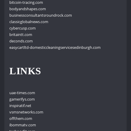
bitcoin-tracing.com
bodyandshapes.com
businessconsultantsroundrock.com
classicglobalnews.com
cybercusp.com
britaintt.com
deconds.com
easycartltd-domesticcleaningservicesedinburgh.com
LINKS
uae-times.com
gamerifys.com
inspiratif.net
vsmsnetworks.com
offthem.com
ibommatv.com