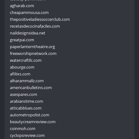
agharab.com
cheapammousa.com
thepositiveladiessoccerclub.com
recetasdecocinafaciles.com
naildesignsidea.net
greatpai.com
paperlanterntheatre.org
freeworshipnetwork.com
watercraftllc.com
abourge.com
afiliixs.com
alharammallz.com
americanbulletins.com
asespares.com
arabianstime.com
atticabblues.com
autometropolist.com
beautycreamreview.com
coinmoh.com
cyclopsreview.com