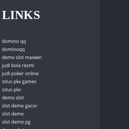
LINKS
domino qq
dominoqq
demo slot maxwin
judi bola resmi
judi poker online
situs pkv games
situs pkv
demo slot
slot demo gacor
slot demo
slot demo pg