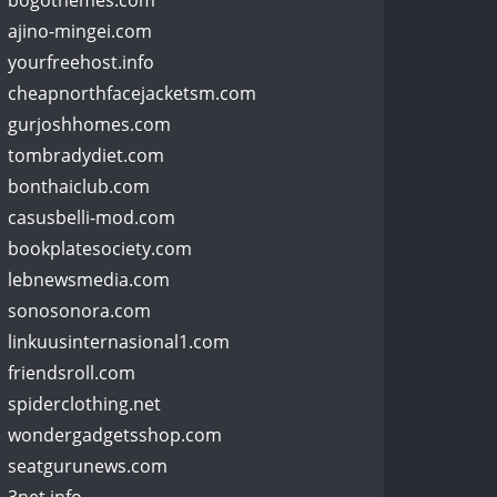
ajino-mingei.com
yourfreehost.info
cheapnorthfacejacketsm.com
gurjoshhomes.com
tombradydiet.com
bonthaiclub.com
casusbelli-mod.com
bookplatesociety.com
lebnewsmedia.com
sonosonora.com
linkuusinternasional1.com
friendsroll.com
spiderclothing.net
wondergadgetsshop.com
seatgurunews.com
3net.info