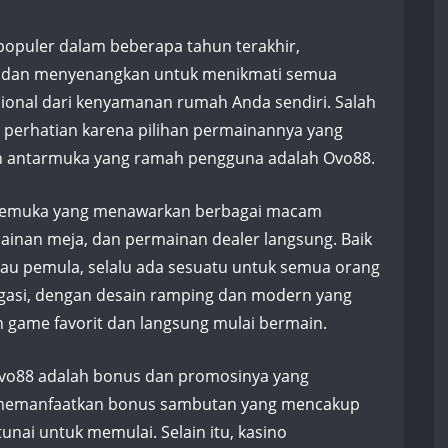
populer dalam beberapa tahun terakhir,
 dan menyenangkan untuk menikmati semua
sional dari kenyamanan rumah Anda sendiri. Salah
k perhatian karena pilihan permainannya yang
n antarmuka yang ramah pengguna adalah Ovo88.
erkemuka yang menawarkan berbagai macam
ainan meja, dan permainan dealer langsung. Baik
u pemula, selalu ada sesuatu untuk semua orang
vigasi, dengan desain ramping dan modern yang
me favorit dan langsung mulai bermain.
 Ovo88 adalah bonus dan promosinya yang
 memanfaatkan bonus sambutan yang mencakup
unai untuk memulai. Selain itu, kasino