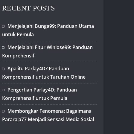
RECENT POSTS
Menjelajahi Bunga99: Panduan Utama
untuk Pemula
Menjelajahi Fitur Winlose99: Panduan
Komprehensif
Apa itu Parlay4D? Panduan
Komprehensif untuk Taruhan Online
Pengertian Parlay4D: Panduan
Komprehensif untuk Pemula
Membongkar Fenomena: Bagaimana
Pararaja77 Menjadi Sensasi Media Sosial