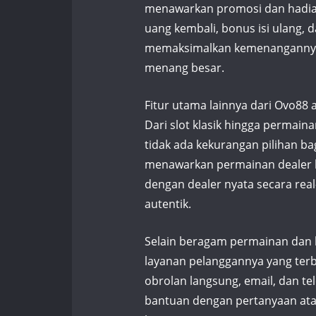
menawarkan promosi dan hadiah
uang kembali, bonus isi ulang, 
memaksimalkan kemenangannya 
menang besar.
Fitur utama lainnya dari Ovo88
Dari slot klasik hingga permaina
tidak ada kekurangan pilihan bag
menawarkan permainan dealer l
dengan dealer nyata secara rea
autentik.
Selain beragam permainan dan 
layanan pelanggannya yang ter
obrolan langsung, email, dan t
bantuan dengan pertanyaan at