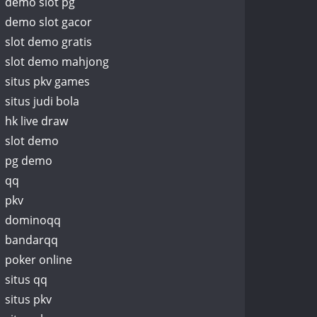
demo slot pg
demo slot gacor
slot demo gratis
slot demo mahjong
situs pkv games
situs judi bola
hk live draw
slot demo
pg demo
qq
pkv
dominoqq
bandarqq
poker online
situs qq
situs pkv