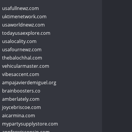
usafullnewz.com
uktimenetwork.com
usaworldnewz.com
todayusaexplore.com
usalocality.com
usafournewz.com
thebalochhal.com
vehicularmaster.com
vibesaccent.com
ampajavierdemiguel.org
brainboosters.co
amberlately.com
joycebriscoe.com
aicarmina.com
mypartysupplystore.com
annforwisconsin.com