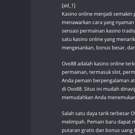
[ad_1]
Kasino online menjadi semakin 
menawarkan cara yang nyaman
sensasi permainan kasino tradi
satu kasino online yang menari
mengesankan, bonus besar, da
Ovo88 adalah kasino online t
permainan, termasuk slot, perm
Anda pemain berpengalaman ata
di Ovo88. Situs ini mudah dina
memudahkan Anda menemukan ga
Salah satu daya tarik terbesar
melimpah. Pemain baru dapat
putaran gratis dan bonus uang t