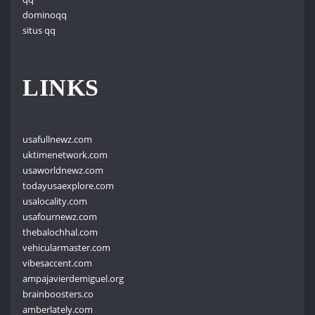
dominoqq
situs qq
LINKS
usafullnewz.com
uktimenetwork.com
usaworldnewz.com
todayusaexplore.com
usalocality.com
usafournewz.com
thebalochhal.com
vehicularmaster.com
vibesaccent.com
ampajavierdemiguel.org
brainboosters.co
amberlately.com