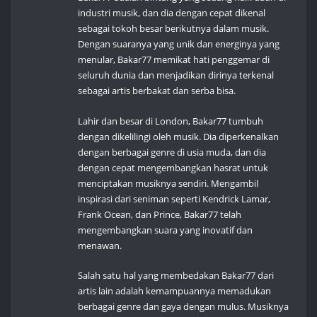
industri musik, dan dia dengan cepat dikenal
sebagai tokoh besar berikutnya dalam musik.
Dengan suaranya yang unik dan energinya yang
menular, Bakar77 memikat hati penggemar di
seluruh dunia dan menjadikan dirinya terkenal
sebagai artis berbakat dan serba bisa.
Lahir dan besar di London, Bakar77 tumbuh
dengan dikelilingi oleh musik. Dia diperkenalkan
dengan berbagai genre di usia muda, dan dia
dengan cepat mengembangkan hasrat untuk
menciptakan musiknya sendiri. Mengambil
inspirasi dari seniman seperti Kendrick Lamar,
Frank Ocean, dan Prince, Bakar77 telah
mengembangkan suara yang inovatif dan
menawan.
Salah satu hal yang membedakan Bakar77 dari
artis lain adalah kemampuannya memadukan
berbagai genre dan gaya dengan mulus. Musiknya