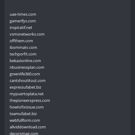
uae-times.com
gamerifys.com
inspiratif.net
vsmsnetworks.com
offthem.com
ibommatv.com
techporfit.com
bekasionline.com
nbusinessplan.com
greenlife360.com
cantshoutitout.com
expressufabet.biz
mypuertoplata.net
thepioneerxpress.com
howtofixissue.com
teamufabet.biz
webfullform.com
allviddownload.com
decorsmag.com