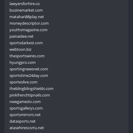
lawyersforhire.co
businemarket.com
matahari88play.net
moneydescriptor.com
youthsmagazine.com
painaidee.net
sportsdarkest.com
webtoon.biz
thesportswires.com
hyungpro.com
sportingnewsnet.com
sportstime24day.com
sporteslive.com
theblingblingshields.com
pinkfrenchtipnails.com
newgamestv.com
sportsgallerys.com
sportsmirrors.net
datasports.net
atasehirescortu.net