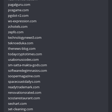
pagalguru.com
pcegame.com
pgslot-r2.com
ws-expression.com
zchotels.com
zepfo.com
technologynews5.com
teknoeduka.com
thenews-blog.com
todaycryptotimes.com
usabonuscodes.com
sm-satta-makta-gods.com
softwaredegimnasios.com
soopermagazine.com
spacecoastdailys.com
readytrademark.com
renovationsrated.com
scoziarestaurant.com
seohart.com
set-cleaning.com