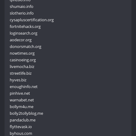
shumaio.info
slotherio.info
cysapluscertification.org
fortnitehacks.org
loginsearch.org
aodecor.org
donorsmatch.org
nowtimes.org
casinoeing.org
livemocha.biz
streetlife.biz
hyves.biz
enoughinfo.net
pinhive.net
warnabet.net
bollym4u.me
bolly2tollyblog.me
pandaclub.me
flyttevask.io
byhous.com