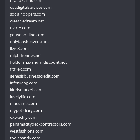
brand2lastio.com
usadigitalservices.com
socialhoppers.com
creativedream.net
n2315.com
getwebonline.com
onlyfansheaven.com
lky08.com
ralph-fiennes.net
fielder-maximum-discount.net
fitfllex.com
genesisbusinesscredit.com
inforuang.com
kindsmarket.com
luvelylife.com
macramb.com
mypet-diary.com
oxweekly.com
panamacitydeckcontractors.com
westfashions.com
toolshandy.com