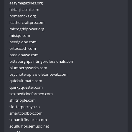
easymagazines.org
hirfanjilasmi.com
hometricks.org
leathercraftpro.com
microgridpower.org
mixiqo.com
needglobe.com
ortocoach.com
passionawe.com
pittsburghpaintingprofessionals.com
plumberryworks.com
psychoterapiawioletanowak.com
quickultimate.com
quirkyquester.com
sexmedicineformen.com
shiftripple.com
slotterpercaya.co
smartcoolbox.com
sohanjitfinances.com
soulfulhousemusic.net