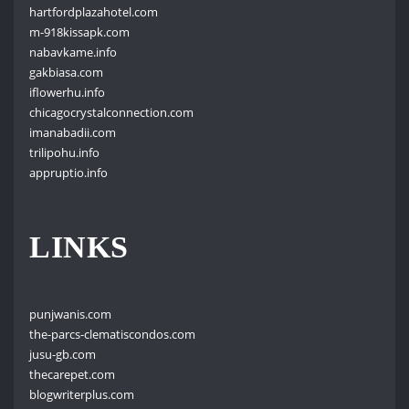
hartfordplazahotel.com
m-918kissapk.com
nabavkame.info
gakbiasa.com
iflowerhu.info
chicagocrystalconnection.com
imanabadii.com
trilipohu.info
appruptio.info
LINKS
punjwanis.com
the-parcs-clematiscondos.com
jusu-gb.com
thecarepet.com
blogwriterplus.com