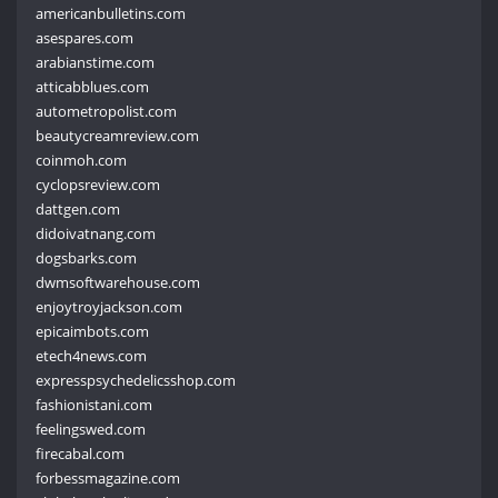
americanbulletins.com
asespares.com
arabianstime.com
atticabblues.com
autometropolist.com
beautycreamreview.com
coinmoh.com
cyclopsreview.com
dattgen.com
didoivatnang.com
dogsbarks.com
dwmsoftwarehouse.com
enjoytroyjackson.com
epicaimbots.com
etech4news.com
expresspsychedelicsshop.com
fashionistani.com
feelingswed.com
firecabal.com
forbessmagazine.com