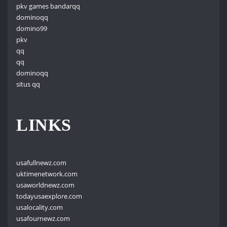
pkv games bandarqq
dominoqq
domino99
pkv
qq
qq
dominoqq
situs qq
LINKS
usafullnewz.com
uktimenetwork.com
usaworldnewz.com
todayusaexplore.com
usalocality.com
usafournewz.com