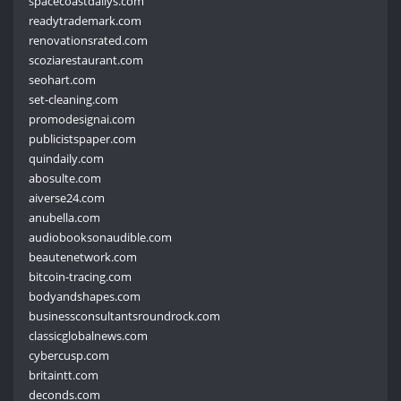
spacecoastdailys.com
readytrademark.com
renovationsrated.com
scoziarestaurant.com
seohart.com
set-cleaning.com
promodesignai.com
publicistspaper.com
quindaily.com
abosulte.com
aiverse24.com
anubella.com
audiobooksonaudible.com
beautenetwork.com
bitcoin-tracing.com
bodyandshapes.com
businessconsultantsroundrock.com
classicglobalnews.com
cybercusp.com
britaintt.com
deconds.com