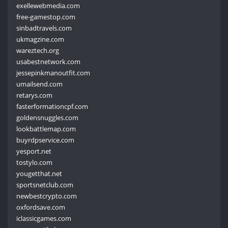
exellewebmedia.com
free-gamestop.com
sinbadtravels.com
ukmagzine.com
wareztech.org
usabestnetwork.com
jessepinkmanoutfit.com
umailsend.com
retarys.com
fasterformationcpf.com
goldensnuggles.com
lookbattlemap.com
buyrdpservice.com
yesport.net
tostylo.com
yougetthat.net
sportsnetclub.com
newbestcrypto.com
oxfordsave.com
iclassicgames.com