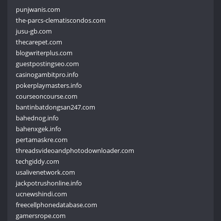
punjwanis.com
the-parcs-clematiscondos.com
jusu-gb.com
thecarepet.com
blogwriterplus.com
guestpostingseo.com
casinogambitpro.info
pokerplaymasters.info
courseoncourse.com
bantinbatdongsan247.com
bahednog.info
bahenxgek.info
pertamaskre.com
threadsvideoandphotodownloader.com
techgiddy.com
usalivenetwork.com
jackpotrushonline.info
ucnewshindi.com
freecellphonedatabase.com
gamersrope.com