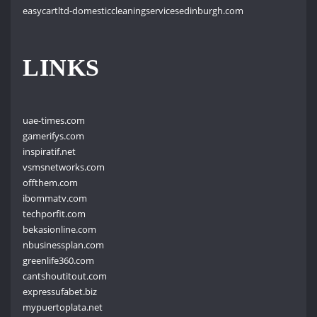
easycartltd-domesticcleaningservicesedinburgh.com
LINKS
uae-times.com
gamerifys.com
inspiratif.net
vsmsnetworks.com
offthem.com
ibommatv.com
techporfit.com
bekasionline.com
nbusinessplan.com
greenlife360.com
cantshoutitout.com
expressufabet.biz
mypuertoplata.net