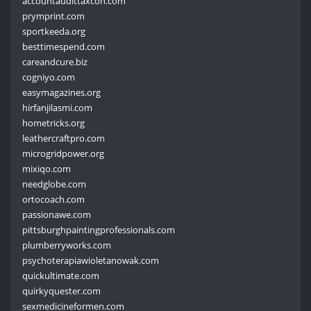
accountaudittaxcon.com
prymprint.com
sportkeeda.org
besttimespend.com
careandcure.biz
cogniyo.com
easymagazines.org
hirfanjilasmi.com
hometricks.org
leathercraftpro.com
microgridpower.org
mixiqo.com
needglobe.com
ortocoach.com
passionawe.com
pittsburghpaintingprofessionals.com
plumberryworks.com
psychoterapiawioletanowak.com
quickultimate.com
quirkyquester.com
sexmedicineformen.com