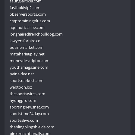
saung-artikel.com
fasthokivip2.com
observersports.com
cryptominingplus.com
aquinoticiaspe.com
longhairedfrenchbulldog.com
lawyersforhire.co
businemarket.com
matahari88play.net
moneydescriptor.com
youthsmagazine.com
painaidee.net
sportsdarkest.com
webtoon.biz
thesportswires.com
hyungpro.com
sportingnewsnet.com
sportstime24day.com
sporteslive.com
theblingblingshields.com
pinkfrenchtipnails.com