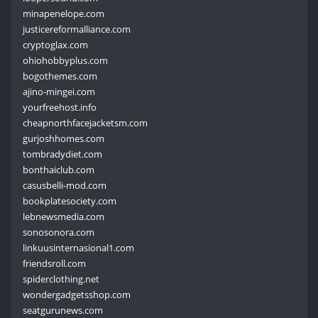
minapenelope.com
justicereformalliance.com
cryptoglax.com
ohiohobbyplus.com
bogothemes.com
ajino-mingei.com
yourfreehost.info
cheapnorthfacejacketsm.com
gurjoshhomes.com
tombradydiet.com
bonthaiclub.com
casusbelli-mod.com
bookplatesociety.com
lebnewsmedia.com
sonosonora.com
linkuusinternasional1.com
friendsroll.com
spiderclothing.net
wondergadgetsshop.com
seatgurunews.com