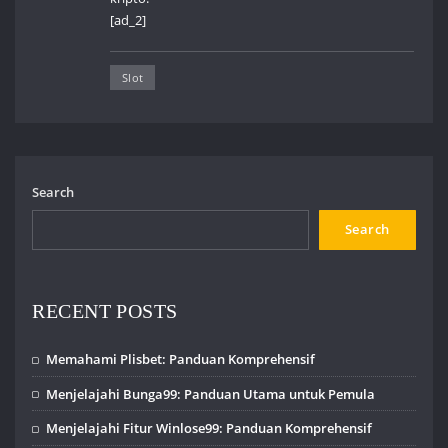
[ad_2]
Slot
Search
Search
RECENT POSTS
Memahami Plisbet: Panduan Komprehensif
Menjelajahi Bunga99: Panduan Utama untuk Pemula
Menjelajahi Fitur Winlose99: Panduan Komprehensif