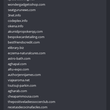
wondergadgetsshop.com
seatgurunews.com
3net.info
codeplex.info
okena.info
akunidpropokerqq.com
bespokecardetailing.com
bestfriendscredit.com
elibrary.biz
eczema-naturalcures.com
astro-bath.com
aghapal.com
altu-expo.com
authorjennijames.com
viajearoma.net
tsutsuji-parkin.com
agharab.com
cheapammousa.com
thepositiveladiessoccerclub.com
recetasdecocinafaciles.com