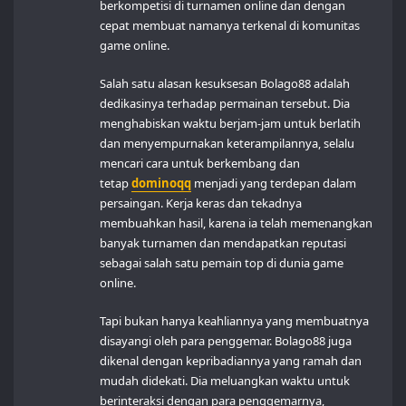
berkompetisi di turnamen online dan dengan
cepat membuat namanya terkenal di komunitas
game online.
Salah satu alasan kesuksesan Bolago88 adalah
dedikasinya terhadap permainan tersebut. Dia
menghabiskan waktu berjam-jam untuk berlatih
dan menyempurnakan keterampilannya, selalu
mencari cara untuk berkembang dan
tetap
dominoqq
menjadi yang terdepan dalam
persaingan. Kerja keras dan tekadnya
membuahkan hasil, karena ia telah memenangkan
banyak turnamen dan mendapatkan reputasi
sebagai salah satu pemain top di dunia game
online.
Tapi bukan hanya keahliannya yang membuatnya
disayangi oleh para penggemar. Bolago88 juga
dikenal dengan kepribadiannya yang ramah dan
mudah didekati. Dia meluangkan waktu untuk
berinteraksi dengan para penggemarnya,