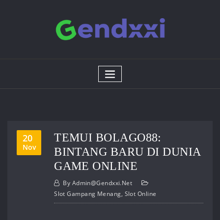
Skip
to
content
TEMUI BOLAGO88:
20
Nov
BINTANG BARU DI DUNIA
GAME ONLINE
By
Admin@gendxxi.net
Slot Gampang Menang
,
Slot Online