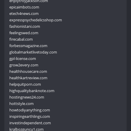
enjoytroyjackson.com
epicaimbots.com
etech4news.com
expresspsychedelicsshop.com
fashionistani.com
feelingswed.com
firecabal.com
forbessmagazine.com
globalmarketlivetoday.com
gpl-license.com
grow2every.com
healthhousecare.com
healthkartreview.com
helpquitporn.com
highqualitybanknote.com
hostingnews24.com
hottstyle.com
howtodiyanything.com
inspiringearthlings.com
investindependent.com
kralbozguncu1.com