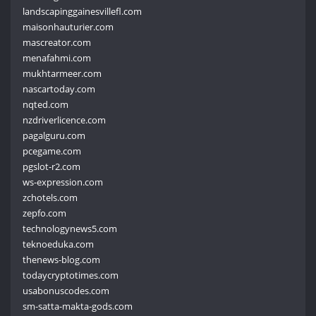
landscapinggainesvillefl.com
maisonhauturier.com
mascreator.com
menafahmi.com
mukhtarmeer.com
nascartoday.com
nqted.com
nzdriverlicence.com
pagalguru.com
pcegame.com
pgslot-r2.com
ws-expression.com
zchotels.com
zepfo.com
technologynews5.com
teknoeduka.com
thenews-blog.com
todaycryptotimes.com
usabonuscodes.com
sm-satta-makta-gods.com