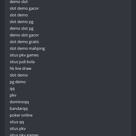
demo slot
slot demo gacor
slot demo
slot demo pg
demo slot pg
demo slot gacor
slot demo gratis
slot demo mahjong
situs pkv games
situs judi bola
hk live draw
slot demo
pg demo
qq
pkv
dominoqq
bandarqq
poker online
situs qq
situs pkv
situs pkv games