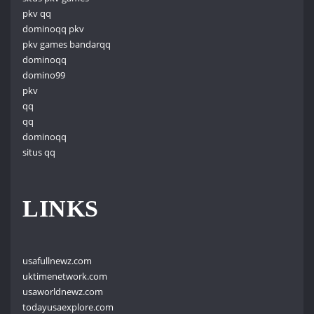
pkv qq
dominoqq pkv
pkv games bandarqq
dominoqq
domino99
pkv
qq
qq
dominoqq
situs qq
LINKS
usafullnewz.com
uktimenetwork.com
usaworldnewz.com
todayusaexplore.com