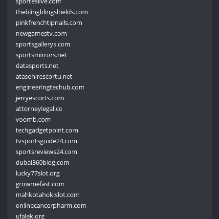
sporteslive.com
theblingblingshields.com
pinkfrenchtipnails.com
newgamestv.com
sportsgallerys.com
sportsmirrors.net
datasports.net
atasehirescortu.net
engineeringtechub.com
jerryescorts.com
attorneylegal.co
voomb.com
techgadgetpoint.com
tvsportsguide24.com
sportsreviews24.com
dubai360blog.com
lucky77slot.org
growmefast.com
mahkotahokislot.com
onlinecancerpharm.com
ufalek.org