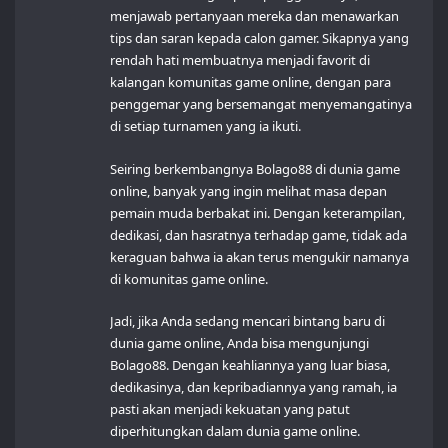
menjawab pertanyaan mereka dan menawarkan
tips dan saran kepada calon gamer. Sikapnya yang
rendah hati membuatnya menjadi favorit di
kalangan komunitas game online, dengan para
penggemar yang bersemangat menyemangatinya
di setiap turnamen yang ia ikuti.
Seiring berkembangnya Bolago88 di dunia game
online, banyak yang ingin melihat masa depan
pemain muda berbakat ini. Dengan keterampilan,
dedikasi, dan hasratnya terhadap game, tidak ada
keraguan bahwa ia akan terus mengukir namanya
di komunitas game online.
Jadi, jika Anda sedang mencari bintang baru di
dunia game online, Anda bisa mengunjungi
Bolago88. Dengan keahliannya yang luar biasa,
dedikasinya, dan kepribadiannya yang ramah, ia
pasti akan menjadi kekuatan yang patut
diperhitungkan dalam dunia game online.