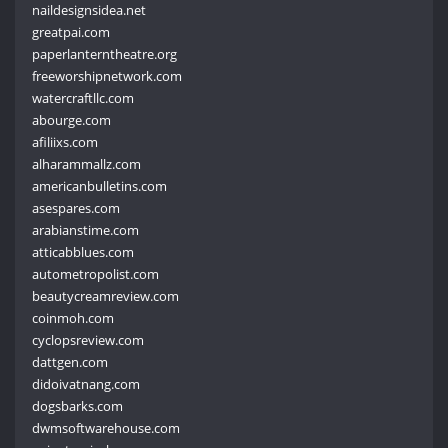
naildesignsidea.net
greatpai.com
paperlanterntheatre.org
freeworshipnetwork.com
watercraftllc.com
abourge.com
afiliixs.com
alharammallz.com
americanbulletins.com
asespares.com
arabianstime.com
atticabblues.com
autometropolist.com
beautycreamreview.com
coinmoh.com
cyclopsreview.com
dattgen.com
didoivatnang.com
dogsbarks.com
dwmsoftwarehouse.com