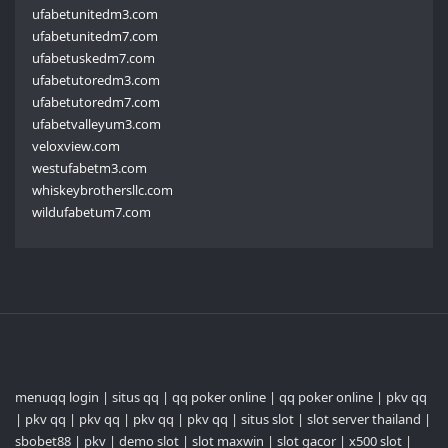
ufabetunitedm3.com
ufabetunitedm7.com
ufabetuskedm7.com
ufabetutoredm3.com
ufabetutoredm7.com
ufabetvalleyum3.com
veloxview.com
westufabetm3.com
whiskeybrothersllc.com
wildufabetum7.com
menuqq login
|
situs qq
|
qq poker online
|
qq poker online
|
pkv qq
|
pkv qq
|
pkv qq
|
pkv qq
|
pkv qq
|
situs slot
|
slot server thailand
|
sbobet88
|
pkv
|
demo slot
|
slot maxwin
|
slot gacor
|
x500 slot
|