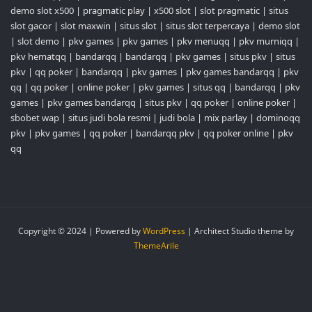
demo slot x500
|
pragmatic play
|
x500 slot
|
slot pragmatic
|
situs
slot gacor
|
slot maxwin
|
situs slot
|
situs slot terpercaya
|
demo slot
|
slot demo
|
pkv games
|
pkv games
|
pkv menuqq
|
pkv murniqq
|
pkv hematqq
|
bandarqq
|
bandarqq
|
pkv games
|
situs pkv
|
situs
pkv
|
qq poker
|
bandarqq
|
pkv games
|
pkv games bandarqq
|
pkv
qq
|
qq poker
|
online poker
|
pkv games
|
situs qq
|
bandarqq
|
pkv
games
|
pkv games bandarqq
|
situs pkv
|
qq poker
|
online poker
|
sbobet wap
|
situs judi bola resmi
|
judi bola
|
mix parlay
|
dominoqq
pkv
|
pkv games
|
qq poker
|
bandarqq pkv
|
qq poker online
|
pkv
qq
Copyright © 2024 | Powered by
WordPress
|
Architect Studio theme by
ThemeArile