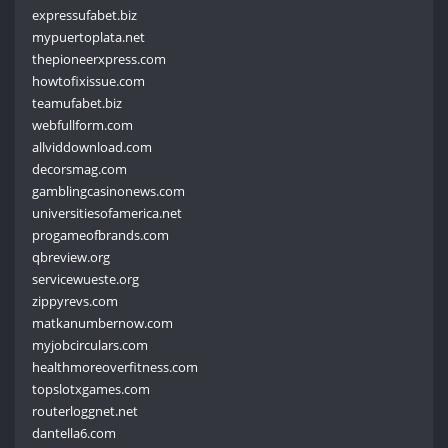
expressufabet.biz
mypuertoplata.net
thepioneerxpress.com
howtofixissue.com
teamufabet.biz
webfullform.com
allviddownload.com
decorsmag.com
gamblingcasinonews.com
universitiesofamerica.net
progameofbrands.com
qbreview.org
servicewueste.org
zippyrevs.com
matkanumbernow.com
myjobcirculars.com
healthmoreoverfitness.com
topslotxgames.com
routerloggnet.net
dantella6.com