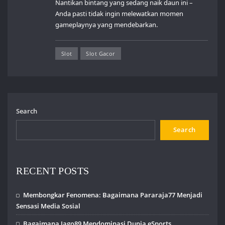
Nantikan bintang yang sedang naik daun ini –
Anda pasti tidak ingin melewatkan momen
gameplaynya yang mendebarkan.
Slot
Slot Gacor
Search
Search
RECENT POSTS
Membongkar Fenomena: Bagaimana Pararaja77 Menjadi
Sensasi Media Sosial
Bagaimana Jago89 Mendominasi Dunia eSports