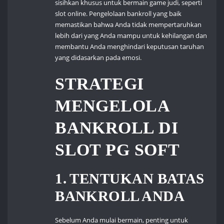
sisihkan khusus untuk bermain game judi, seperti
slot online. Pengelolaan bankroll yang baik
memastikan bahwa Anda tidak mempertaruhkan
lebih dari yang Anda mampu untuk kehilangan dan
membantu Anda menghindari keputusan taruhan
yang didasarkan pada emosi.
STRATEGI
MENGELOLA
BANKROLL DI
SLOT PG SOFT
1. TENTUKAN BATAS
BANKROLL ANDA
Sebelum Anda mulai bermain, penting untuk