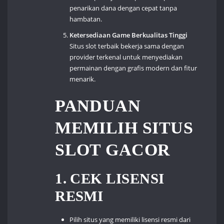
penarikan dana dengan cepat tanpa
hambatan.
Ketersediaan Game Berkualitas Tinggi
Situs slot terbaik bekerja sama dengan
provider terkenal untuk menyediakan
permainan dengan grafis modern dan fitur
menarik.
PANDUAN
MEMILIH SITUS
SLOT GACOR
1. CEK LISENSI
RESMI
Pilih situs yang memiliki lisensi resmi dari