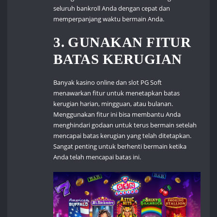
seluruh bankroll Anda dengan cepat dan
memperpanjang waktu bermain Anda.
3. GUNAKAN FITUR
BATAS KERUGIAN
Banyak kasino online dan slot PG Soft
menawarkan fitur untuk menetapkan batas
kerugian harian, mingguan, atau bulanan.
Menggunakan fitur ini bisa membantu Anda
menghindari godaan untuk terus bermain setelah
mencapai batas kerugian yang telah ditetapkan.
Sangat penting untuk berhenti bermain ketika
Anda telah mencapai batas ini.