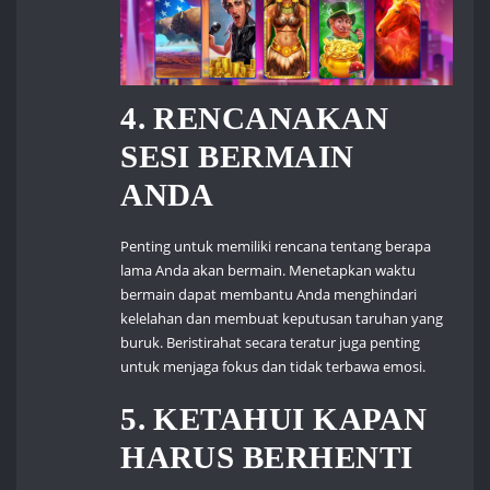
4. RENCANAKAN
SESI BERMAIN
ANDA
Penting untuk memiliki rencana tentang berapa
lama Anda akan bermain. Menetapkan waktu
bermain dapat membantu Anda menghindari
kelelahan dan membuat keputusan taruhan yang
buruk. Beristirahat secara teratur juga penting
untuk menjaga fokus dan tidak terbawa emosi.
5. KETAHUI KAPAN
HARUS BERHENTI