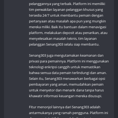
pelanggannya yang terbaik. Platform ini memiliki
tim perwakilan layanan pelanggan khusus yang
tersedia 24/7 untuk membantu pemain dengan
pertanyaan atau masalah apa pun yang mungkin
mereka miliki. Baik itu bantuan dalam menavigasi
platform, melakukan deposit atau penarikan, atau
menyelesaikan masalah teknis, tim layanan
pelanggan Senang303 selalu siap membantu.
Senang303 juga mengutamakan keamanan dan
privasi para pemainnya. Platform ini menggunakan
teknologi enkripsi canggih untuk memastikan
bahwa semua data pemain terlindungi dan aman.
Selain itu, Senang303 menawarkan berbagai opsi
pembayaran yang aman, memudahkan pemain
untuk menyetor dan menarik dana tanpa harus
khawatir informasi keuangan mereka disusupi.
Fitur menonjol lainnya dari Senang303 adalah
antarmukanya yang ramah pengguna. Platform ini