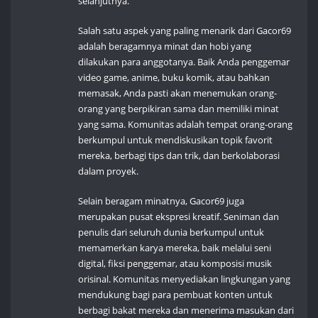
selanjutnya.
Salah satu aspek yang paling menarik dari Gacor69
adalah beragamnya minat dan hobi yang
dilakukan para anggotanya. Baik Anda penggemar
video game, anime, buku komik, atau bahkan
memasak, Anda pasti akan menemukan orang-
orang yang berpikiran sama dan memiliki minat
yang sama. Komunitas adalah tempat orang-orang
berkumpul untuk mendiskusikan topik favorit
mereka, berbagi tips dan trik, dan berkolaborasi
dalam proyek.
Selain beragam minatnya, Gacor69 juga
merupakan pusat ekspresi kreatif. Seniman dan
penulis dari seluruh dunia berkumpul untuk
memamerkan karya mereka, baik melalui seni
digital, fiksi penggemar, atau komposisi musik
orisinal. Komunitas menyediakan lingkungan yang
mendukung bagi para pembuat konten untuk
berbagi bakat mereka dan menerima masukan dari