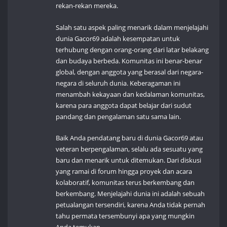
rekan-rekan mereka.
Salah satu aspek paling menarik dalam menjelajahi
dunia Gacor69 adalah kesempatan untuk
terhubung dengan orang-orang dari latar belakang
dan budaya berbeda. Komunitas ini benar-benar
global, dengan anggota yang berasal dari negara-
negara di seluruh dunia. Keberagaman ini
menambah kekayaan dan kedalaman komunitas,
karena para anggota dapat belajar dari sudut
pandang dan pengalaman satu sama lain.
Baik Anda pendatang baru di dunia Gacor69 atau
veteran berpengalaman, selalu ada sesuatu yang
baru dan menarik untuk ditemukan. Dari diskusi
yang ramai di forum hingga proyek dan acara
kolaboratif, komunitas terus berkembang dan
berkembang. Menjelajahi dunia ini adalah sebuah
petualangan tersendiri, karena Anda tidak pernah
tahu permata tersembunyi apa yang mungkin
Anda temukan.