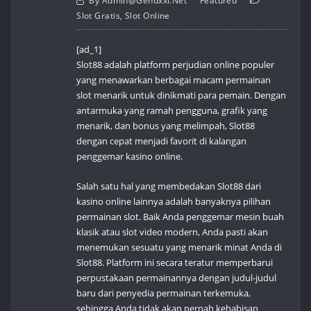
By
Admin@gendxxi.net
Featured
Slot Gratis
,
Slot Online
[ad_1]
Slot88 adalah platform perjudian online populer
yang menawarkan berbagai macam permainan
slot menarik untuk dinikmati para pemain. Dengan
antarmuka yang ramah pengguna, grafik yang
menarik, dan bonus yang melimpah, Slot88
dengan cepat menjadi favorit di kalangan
penggemar kasino online.
Salah satu hal yang membedakan Slot88 dari
kasino online lainnya adalah banyaknya pilihan
permainan slot. Baik Anda penggemar mesin buah
klasik atau slot video modern, Anda pasti akan
menemukan sesuatu yang menarik minat Anda di
Slot88. Platform ini secara teratur memperbarui
perpustakaan permainannya dengan judul-judul
baru dari penyedia permainan terkemuka,
sehingga Anda tidak akan pernah kehabisan