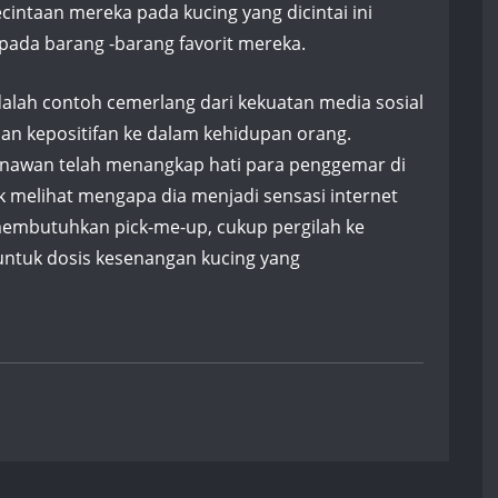
intaan mereka pada kucing yang dicintai ini
ada barang -barang favorit mereka.
dalah contoh cemerlang dari kekuatan media sosial
 kepositifan ke dalam kehidupan orang.
nawan telah menangkap hati para penggemar di
 melihat mengapa dia menjadi sensasi internet
 membutuhkan pick-me-up, cukup pergilah ke
untuk dosis kesenangan kucing yang