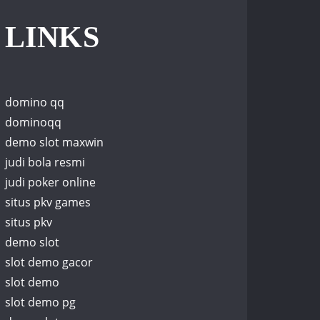
LINKS
domino qq
dominoqq
demo slot maxwin
judi bola resmi
judi poker online
situs pkv games
situs pkv
demo slot
slot demo gacor
slot demo
slot demo pg