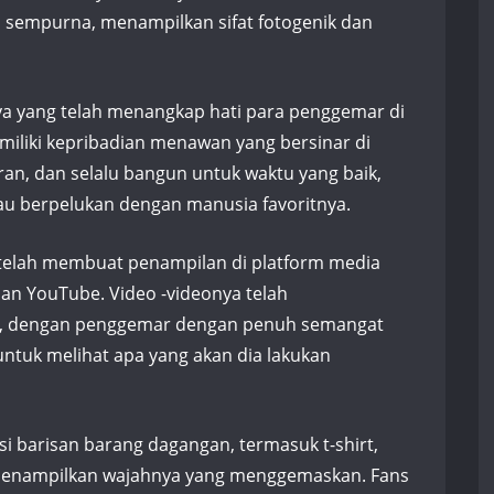
 sempurna, menampilkan sifat fotogenik dan
a yang telah menangkap hati para penggemar di
miliki kepribadian menawan yang bersinar di
ran, dan selalu bangun untuk waktu yang baik,
au berpelukan dengan manusia favoritnya.
a telah membuat penampilan di platform media
 dan YouTube. Video -videonya telah
n, dengan penggemar dengan penuh semangat
ntuk melihat apa yang akan dia lakukan
si barisan barang dagangan, termasuk t-shirt,
 menampilkan wajahnya yang menggemaskan. Fans