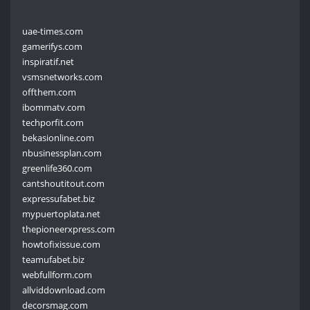
uae-times.com
gamerifys.com
inspiratif.net
vsmsnetworks.com
offthem.com
ibommatv.com
techporfit.com
bekasionline.com
nbusinessplan.com
greenlife360.com
cantshoutitout.com
expressufabet.biz
mypuertoplata.net
thepioneerxpress.com
howtofixissue.com
teamufabet.biz
webfullform.com
allviddownload.com
decorsmag.com