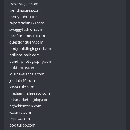
travelstager.com
trendinspires.com
rannyephul.com
reportradar360.com
swaggyfashion.com
taraftariumtv10.com
questionquery.com
bodybuildinglegend.com
brilliant-nails.com
dandr-photography.com
dokteroce.com
journal-francais.com
justintv10.com
lawyerule.com
mediamingleseaco.com
mtsmarketingblog.com
nghekiemtien.com
wasirku.com
tejas24.com
poolturbo.com