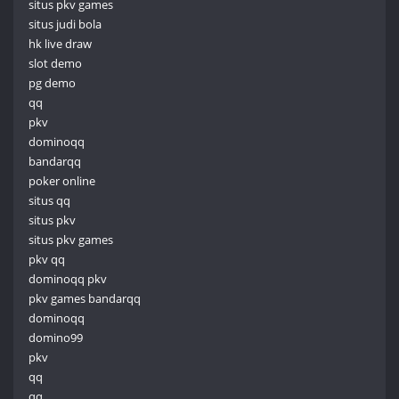
situs pkv games
situs judi bola
hk live draw
slot demo
pg demo
qq
pkv
dominoqq
bandarqq
poker online
situs qq
situs pkv
situs pkv games
pkv qq
dominoqq pkv
pkv games bandarqq
dominoqq
domino99
pkv
qq
qq