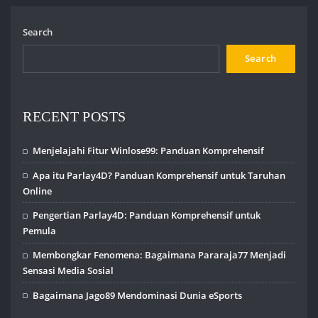
Search
Search
RECENT POSTS
Menjelajahi Fitur Winlose99: Panduan Komprehensif
Apa itu Parlay4D? Panduan Komprehensif untuk Taruhan
Online
Pengertian Parlay4D: Panduan Komprehensif untuk
Pemula
Membongkar Fenomena: Bagaimana Pararaja77 Menjadi
Sensasi Media Sosial
Bagaimana Jago89 Mendominasi Dunia eSports