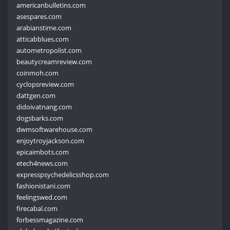
americanbulletins.com
asespares.com
arabianstime.com
atticabblues.com
autometropolist.com
beautycreamreview.com
coinmoh.com
cyclopsreview.com
dattgen.com
didoivatnang.com
dogsbarks.com
dwmsoftwarehouse.com
enjoytroyjackson.com
epicaimbots.com
etech4news.com
expresspsychedelicsshop.com
fashionistani.com
feelingswed.com
firecabal.com
forbessmagazine.com