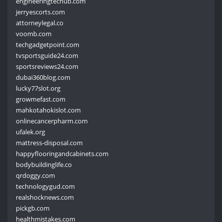
engineeringtechub.com
jerryescorts.com
attorneylegal.co
voomb.com
techgadgetpoint.com
tvsportsguide24.com
sportsreviews24.com
dubai360blog.com
lucky77slot.org
growmefast.com
mahkotahokislot.com
onlinecancerpharm.com
ufalek.org
mattress-disposal.com
happyflooringandcabinets.com
bodybuildinglife.co
qrdoggy.com
technologygud.com
realshocknews.com
pickgb.com
healthmistakes.com