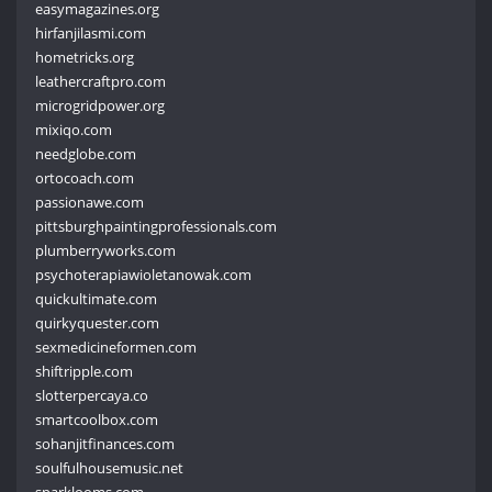
easymagazines.org
hirfanjilasmi.com
hometricks.org
leathercraftpro.com
microgridpower.org
mixiqo.com
needglobe.com
ortocoach.com
passionawe.com
pittsburghpaintingprofessionals.com
plumberryworks.com
psychoterapiawioletanowak.com
quickultimate.com
quirkyquester.com
sexmedicineformen.com
shiftripple.com
slotterpercaya.co
smartcoolbox.com
sohanjitfinances.com
soulfulhousemusic.net
sparklooms.com