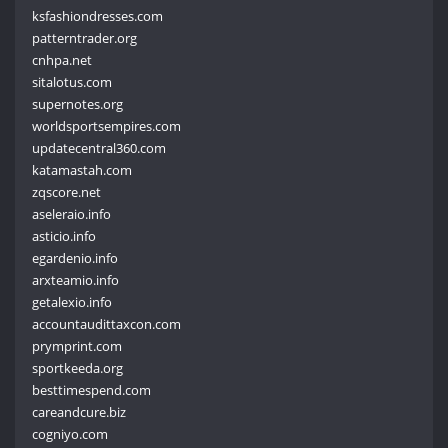
ksfashiondresses.com
patterntrader.org
cnhpa.net
sitalotus.com
supernotes.org
worldsportsempires.com
updatecentral360.com
katamastah.com
zqscore.net
aseleraio.info
asticio.info
egardenio.info
arxteamio.info
getalexio.info
accountaudittaxcon.com
prymprint.com
sportkeeda.org
besttimespend.com
careandcure.biz
cogniyo.com