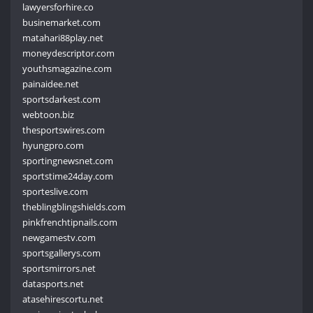
lawyersforhire.co
businemarket.com
matahari88play.net
moneydescriptor.com
youthsmagazine.com
painaidee.net
sportsdarkest.com
webtoon.biz
thesportswires.com
hyungpro.com
sportingnewsnet.com
sportstime24day.com
sporteslive.com
theblingblingshields.com
pinkfrenchtipnails.com
newgamestv.com
sportsgallerys.com
sportsmirrors.net
datasports.net
atasehirescortu.net