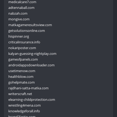
medicalcare7.com
adtennaball.com
nabzah.com
mongive.com
matkagameresultsview.com
getsolutionsonline.com
hispinner.org
criticalinsurance.info
nokariposter.com
kalyan-guessing-nightplay.com
gameofpanels.com
androidappsdownloader.com
usetimenow.com
healthblow.com
gohelpmate.com
rajdhani-satta-matka.com
writerscraft.net
elearning-childprotection.com
wrestling4mena.com
knowledgeforall.info
brand2lastio.com