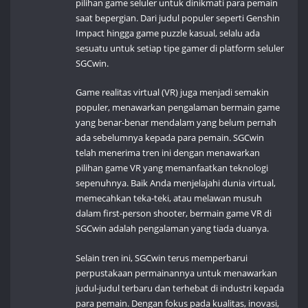
pilihan game seluler untuk dinikmati para pemain
saat bepergian. Dari judul populer seperti Genshin
Impact hingga game puzzle kasual, selalu ada
sesuatu untuk setiap tipe gamer di platform seluler
SGCwin.
Game realitas virtual (VR) juga menjadi semakin
populer, menawarkan pengalaman bermain game
yang benar-benar mendalam yang belum pernah
ada sebelumnya kepada para pemain. SGCwin
telah menerima tren ini dengan menawarkan
pilihan game VR yang memanfaatkan teknologi
sepenuhnya. Baik Anda menjelajahi dunia virtual,
memecahkan teka-teki, atau melawan musuh
dalam first-person shooter, bermain game VR di
SGCwin adalah pengalaman yang tiada duanya.
Selain tren ini, SGCwin terus memperbarui
perpustakaan permainannya untuk menawarkan
judul-judul terbaru dan terhebat di industri kepada
para pemain. Dengan fokus pada kualitas, inovasi,