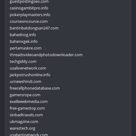
guestpostingseo.com
casinogambitpro.info
pokerplaymasters.info
courseoncourse.com
bantinbatdongsan247.com
bahednog.info
bahenxgek.info
pertamaskre.com
threadsvideoandphotodownloader.com
techgiddy.com
usalivenetwork.com
jackpotrushonline.info
ucnewshindi.com
freecellphonedatabase.com
gamersrope.com
exellewebmedia.com
free-gamestop.com
sinbadtravels.com
ukmagzine.com
wareztech.org
usabestnetwork.com