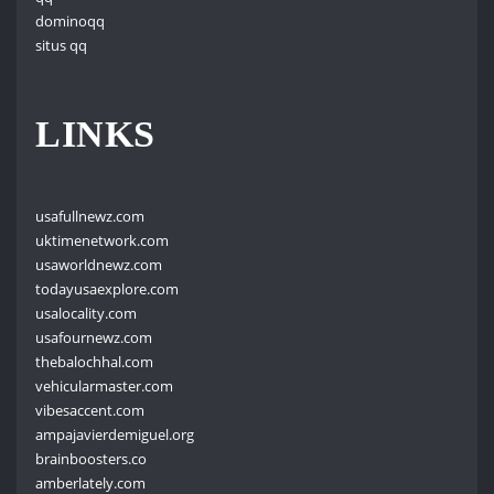
dominoqq
situs qq
LINKS
usafullnewz.com
uktimenetwork.com
usaworldnewz.com
todayusaexplore.com
usalocality.com
usafournewz.com
thebalochhal.com
vehicularmaster.com
vibesaccent.com
ampajavierdemiguel.org
brainboosters.co
amberlately.com