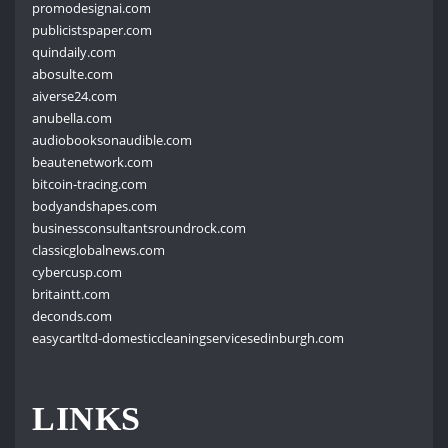
promodesignai.com
publicistspaper.com
quindaily.com
abosulte.com
aiverse24.com
anubella.com
audiobooksonaudible.com
beautenetwork.com
bitcoin-tracing.com
bodyandshapes.com
businessconsultantsroundrock.com
classicglobalnews.com
cybercusp.com
britaintt.com
deconds.com
easycartltd-domesticcleaningservicesedinburgh.com
LINKS