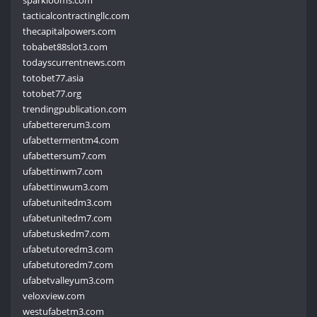
tacticalcontractingllc.com
thecapitalpowers.com
tobabet88slot3.com
todayscurrentnews.com
totobet77.asia
totobet77.org
trendingpublication.com
ufabettererum3.com
ufabettermentm4.com
ufabettersum7.com
ufabettinwm7.com
ufabettinwum3.com
ufabetunitedm3.com
ufabetunitedm7.com
ufabetuskedm7.com
ufabetutoredm3.com
ufabetutoredm7.com
ufabetvalleyum3.com
veloxview.com
westufabetm3.com