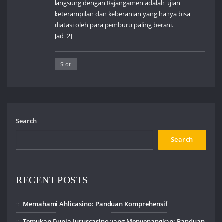
langsung dengan Rajangamen adalah ujian
keterampilan dan keberanian yang hanya bisa
diatasi oleh para pemburu paling berani.
[ad_2]
Slot
Search
Search
RECENT POSTS
Memahami Ahlicasino: Panduan Komprehensif
Temukan Dunia Juruscasino yang Menyenangkan: Panduan