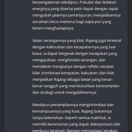
berpengalaman sekalipun. Pukulan dan ledakan
energinya yang disertai petir dapat dengan cepat
mengubah jalannya pertempuran, menjadikannya
ancaman terus-menerus bagi siapa pun yang
berani menghadapinya.
Selain serangannya yang kilat, Rajang juga terkenal
dengan kelincahan dan kecepatannya yang luar
biasa. Ia dapat bergerak dengan kecepatan yang
mengejutkan, menghindari serangan, dan
mendekati mangsanya dengan refleks secepat
kilat. Kombinasi kecepatan, kekuatan, dan kilat
menjadikan Rajang sebagai lawan yang benar-
benar tangguh yang membutuhkan keterampilan
dan strategi untuk mengalahkannya.
Meskipun penampilannya mengintimidasi dan
kemampuannya yang kuat, Rajang bukannya
tanpa kelemahan. Seperti semua makhluk, ia
memiliki kerentanan yang dapat dieksploitasi oleh
pemburu terampil. Dengan mempelajari gerakan