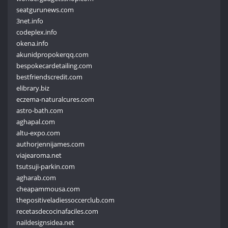
seatgurunews.com
3net.info
codeplex.info
okena.info
akunidpropokerqq.com
bespokecardetailing.com
bestfriendscredit.com
elibrary.biz
eczema-naturalcures.com
astro-bath.com
aghapal.com
altu-expo.com
authorjennijames.com
viajearoma.net
tsutsuji-parkin.com
agharab.com
cheapammousa.com
thepositiveladiessoccerclub.com
recetasdecocinafaciles.com
naildesignsidea.net