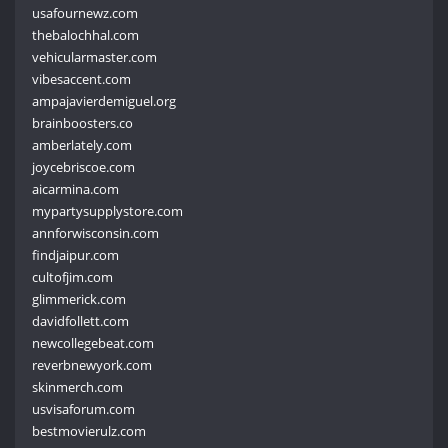
usafournewz.com
thebalochhal.com
vehicularmaster.com
vibesaccent.com
ampajavierdemiguel.org
brainboosters.co
amberlately.com
joycebriscoe.com
aicarmina.com
mypartysupplystore.com
annforwisconsin.com
findjaipur.com
cultofjim.com
glimmerick.com
davidfollett.com
newcollegebeat.com
reverbnewyork.com
skinmerch.com
usvisaforum.com
bestmovierulz.com