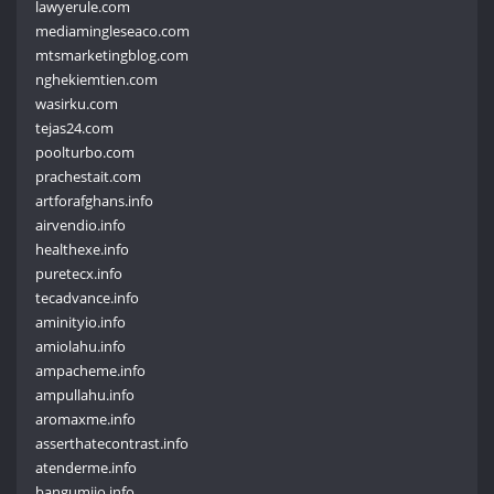
lawyerule.com
mediamingleseaco.com
mtsmarketingblog.com
nghekiemtien.com
wasirku.com
tejas24.com
poolturbo.com
prachestait.com
artforafghans.info
airvendio.info
healthexe.info
puretecx.info
tecadvance.info
aminityio.info
amiolahu.info
ampacheme.info
ampullahu.info
aromaxme.info
asserthatecontrast.info
atenderme.info
bangumiio.info