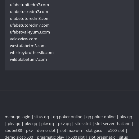
ufabetunitedm7.com
ufabetuskedm7.com
ufabetutoredm3.com
ufabetutoredm7.com
ufabetvalleyum3.com
veloxview.com
westufabetm3.com
whiskeybrothersllc.com
wildufabetum7.com
menuqq login
|
situs qq
|
qq poker online
|
qq poker online
|
pkv qq
|
pkv qq
|
pkv qq
|
pkv qq
|
pkv qq
|
situs slot
|
slot server thailand
|
sbobet88
|
pkv
|
demo slot
|
slot maxwin
|
slot gacor
|
x500 slot
|
demo slot x500
|
pragmatic play
|
x500 slot
|
slot pragmatic
|
situs