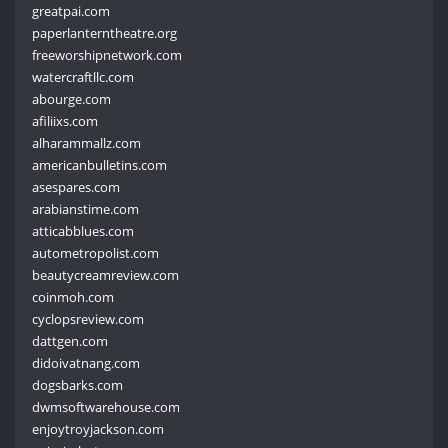
greatpai.com
paperlanterntheatre.org
freeworshipnetwork.com
watercraftllc.com
abourge.com
afiliixs.com
alharammallz.com
americanbulletins.com
asespares.com
arabianstime.com
atticabblues.com
autometropolist.com
beautycreamreview.com
coinmoh.com
cyclopsreview.com
dattgen.com
didoivatnang.com
dogsbarks.com
dwmsoftwarehouse.com
enjoytroyjackson.com