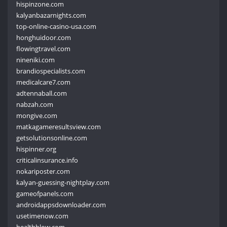
hispinzone.com
kalyanbazarnights.com
top-online-casino-usa.com
honghuidoor.com
flowingtravel.com
nineniki.com
brandiospecialists.com
medicalcare7.com
adtennaball.com
nabzah.com
mongive.com
matkagameresultsview.com
getsolutionsonline.com
hispinner.org
criticalinsurance.info
nokariposter.com
kalyan-guessing-nightplay.com
gameofpanels.com
androidappsdownloader.com
usetimenow.com
healthblow.com