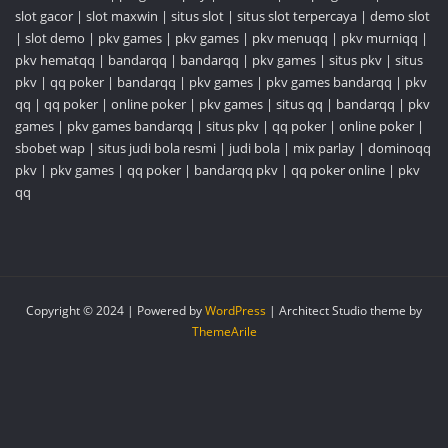
slot gacor
|
slot maxwin
|
situs slot
|
situs slot terpercaya
|
demo slot
|
slot demo
|
pkv games
|
pkv games
|
pkv menuqq
|
pkv murniqq
|
pkv hematqq
|
bandarqq
|
bandarqq
|
pkv games
|
situs pkv
|
situs
pkv
|
qq poker
|
bandarqq
|
pkv games
|
pkv games bandarqq
|
pkv
qq
|
qq poker
|
online poker
|
pkv games
|
situs qq
|
bandarqq
|
pkv
games
|
pkv games bandarqq
|
situs pkv
|
qq poker
|
online poker
|
sbobet wap
|
situs judi bola resmi
|
judi bola
|
mix parlay
|
dominoqq
pkv
|
pkv games
|
qq poker
|
bandarqq pkv
|
qq poker online
|
pkv
qq
Copyright © 2024 | Powered by
WordPress
|
Architect Studio theme by
ThemeArile