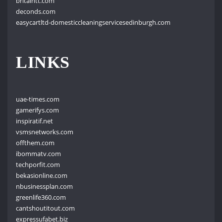
britaintt.com
deconds.com
easycartltd-domesticcleaningservicesedinburgh.com
LINKS
uae-times.com
gamerifys.com
inspiratif.net
vsmsnetworks.com
offthem.com
ibommatv.com
techporfit.com
bekasionline.com
nbusinessplan.com
greenlife360.com
cantshoutitout.com
expressufabet.biz