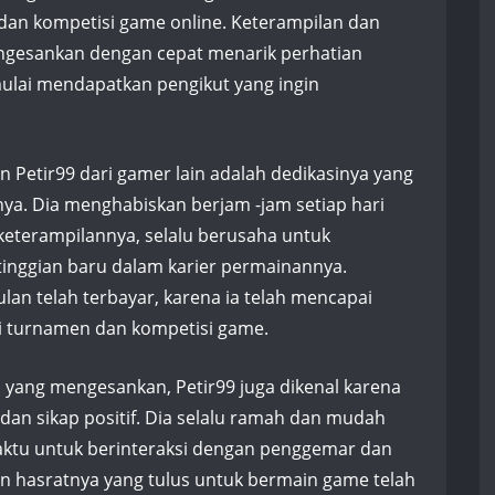
dan kompetisi game online. Keterampilan dan
ngesankan dengan cepat menarik perhatian
ulai mendapatkan pengikut yang ingin
 Petir99 dari gamer lain adalah dedikasinya yang
nya. Dia menghabiskan berjam -jam setiap hari
eterampilannya, selalu berusaha untuk
inggian baru dalam karier permainannya.
n telah terbayar, karena ia telah mencapai
 turnamen dan kompetisi game.
 yang mengesankan, Petir99 juga dikenal karena
dan sikap positif. Dia selalu ramah dan mudah
aktu untuk berinteraksi dengan penggemar dan
an hasratnya yang tulus untuk bermain game telah