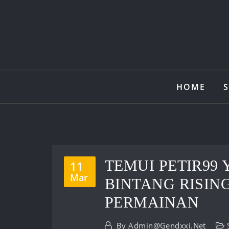
Skip
to
content
HOME
TEMUI PETIR99
11
Mar
BINTANG RISIN
PERMAINAN
By
Admin@gendxxi.net