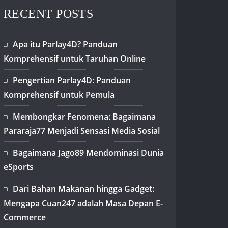
RECENT POSTS
Apa itu Parlay4D? Panduan
Komprehensif untuk Taruhan Online
Pengertian Parlay4D: Panduan
Komprehensif untuk Pemula
Membongkar Fenomena: Bagaimana
Pararaja77 Menjadi Sensasi Media Sosial
Bagaimana Jago89 Mendominasi Dunia
eSports
Dari Bahan Makanan hingga Gadget:
Mengapa Cuan247 adalah Masa Depan E-
Commerce