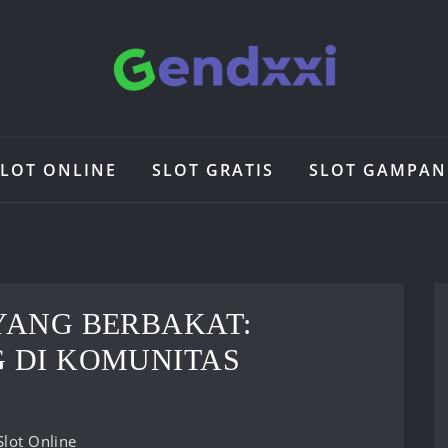
SLOT ONLINE
SLOT GRATIS
SLOT GAMPA
 YANG BERBAKAT:
G DI KOMUNITAS
Slot Online