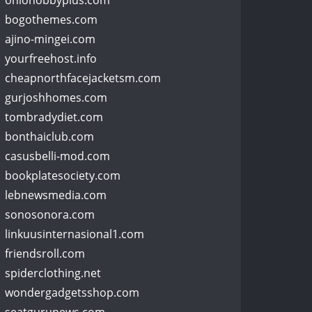
bogothemes.com
ajino-mingei.com
yourfreehost.info
cheapnorthfacejacketsm.com
gurjoshhomes.com
tombradydiet.com
bonthaiclub.com
casusbelli-mod.com
bookplatesociety.com
lebnewsmedia.com
sonosonora.com
linkuusinternasional1.com
friendsroll.com
spiderclothing.net
wondergadgetsshop.com
seatgurunews.com