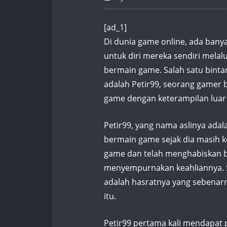
[ad_1]
Di dunia game online, ada ban
untuk diri mereka sendiri melal
bermain game. Salah satu binta
adalah Petir99, seorang gamer
game dengan keterampilan luar
Petir99, yang nama aslinya adal
bermain game sejak dia masih kec
game dan telah menghabiskan 
menyempurnakan keahliannya. S
adalah hasratnya yang sebenarn
itu.
Petir99 pertama kali mendapat 