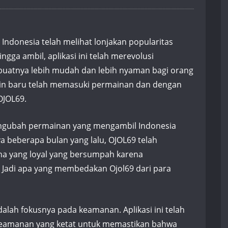
Indonesia telah melihat lonjakan popularitas
ingga ambil, aplikasi ini telah merevolusi
mbuatnya lebih mudah dan lebih nyaman bagi orang
ain baru telah memasuki permainan dan dengan
OJOL69.
engubah permainan yang mengambil Indonesia
a beberapa bulan yang lalu, OJOL69 telah
 yang loyal yang bersumpah karena
Jadi apa yang membedakan Ojol69 dari para
dalah fokusnya pada keamanan. Aplikasi ini telah
keamanan yang ketat untuk memastikan bahwa