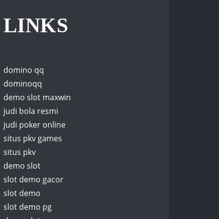
LINKS
domino qq
dominoqq
demo slot maxwin
judi bola resmi
judi poker online
situs pkv games
situs pkv
demo slot
slot demo gacor
slot demo
slot demo pg