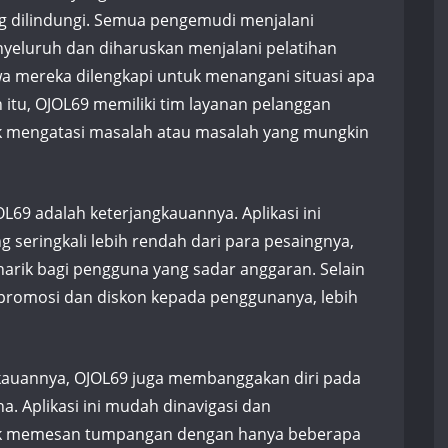
 dilindungi. Semua pengemudi menjalani
yeluruh dan diharuskan menjalani pelatihan
a mereka dilengkapi untuk menangani situasi apa
 itu, OJOL69 memiliki tim layanan pelanggan
uk mengatasi masalah atau masalah yang mungkin
OL69 adalah keterjangkauannya. Aplikasi ini
g seringkali lebih rendah dari para pesaingnya,
arik bagi pengguna yang sadar anggaran. Selain
 promosi dan diskon kepada penggunanya, lebih
kauannya, OJOL69 juga membanggakan diri pada
 Aplikasi ini mudah dinavigasi dan
k memesan tumpangan dengan hanya beberapa