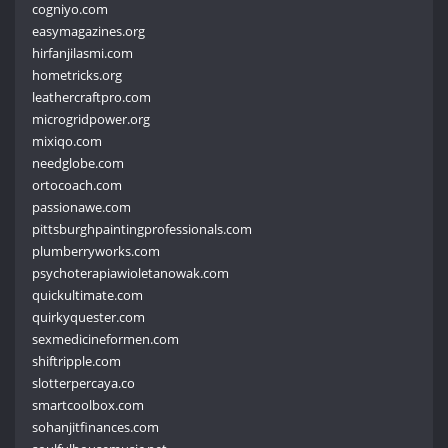
cogniyo.com
easymagazines.org
hirfanjilasmi.com
hometricks.org
leathercraftpro.com
microgridpower.org
mixiqo.com
needglobe.com
ortocoach.com
passionawe.com
pittsburghpaintingprofessionals.com
plumberryworks.com
psychoterapiawioletanowak.com
quickultimate.com
quirkyquester.com
sexmedicineformen.com
shiftripple.com
slotterpercaya.co
smartcoolbox.com
sohanjitfinances.com