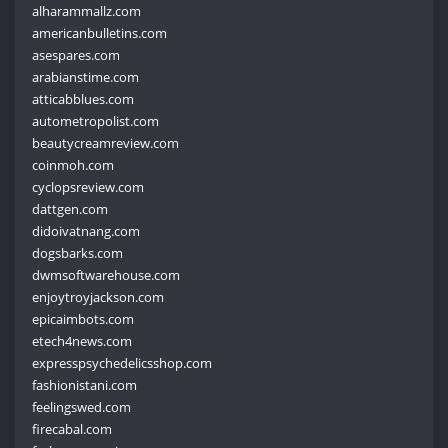
alharammallz.com
americanbulletins.com
asespares.com
arabianstime.com
atticabblues.com
autometropolist.com
beautycreamreview.com
coinmoh.com
cyclopsreview.com
dattgen.com
didoivatnang.com
dogsbarks.com
dwmsoftwarehouse.com
enjoytroyjackson.com
epicaimbots.com
etech4news.com
expresspsychedelicsshop.com
fashionistani.com
feelingswed.com
firecabal.com