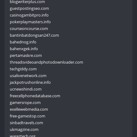
blogwriterplus.com
guestpostingseo.com
casinogambitpro.info
pokerplaymasters.info
courseoncourse.com
bantinbatdongsan247.com
bahednog.info
bahenxgek.info
pertamaskre.com
threadsvideoandphotodownloader.com
techgiddy.com
usalivenetwork.com
jackpotrushonline.info
ucnewshindi.com
freecellphonedatabase.com
gamersrope.com
exellewebmedia.com
free-gamestop.com
sinbadtravels.com
ukmagzine.com
wareztech.org