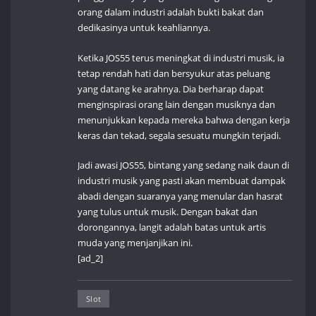
orang dalam industri adalah bukti bakat dan
dedikasinya untuk keahliannya.
Ketika JOS55 terus meningkat di industri musik, ia
tetap rendah hati dan bersyukur atas peluang
yang datang ke arahnya. Dia berharap dapat
menginspirasi orang lain dengan musiknya dan
menunjukkan kepada mereka bahwa dengan kerja
keras dan tekad, segala sesuatu mungkin terjadi.
Jadi awasi JOS55, bintang yang sedang naik daun di
industri musik yang pasti akan membuat dampak
abadi dengan suaranya yang menular dan hasrat
yang tulus untuk musik. Dengan bakat dan
dorongannya, langit adalah batas untuk artis
muda yang menjanjikan ini.
[ad_2]
Slot