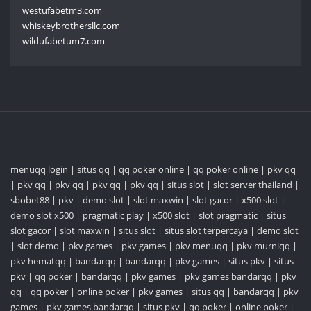
westufabetm3.com
whiskeybrothersllc.com
wildufabetum7.com
menuqq login
|
situs qq
|
qq poker online
|
qq poker online
|
pkv qq
|
pkv qq
|
pkv qq
|
pkv qq
|
pkv qq
|
situs slot
|
slot server thailand
|
sbobet88
|
pkv
|
demo slot
|
slot maxwin
|
slot gacor
|
x500 slot
|
demo slot x500
|
pragmatic play
|
x500 slot
|
slot pragmatic
|
situs
slot gacor
|
slot maxwin
|
situs slot
|
situs slot terpercaya
|
demo slot
|
slot demo
|
pkv games
|
pkv games
|
pkv menuqq
|
pkv murniqq
|
pkv hematqq
|
bandarqq
|
bandarqq
|
pkv games
|
situs pkv
|
situs
pkv
|
qq poker
|
bandarqq
|
pkv games
|
pkv games bandarqq
|
pkv
qq
|
qq poker
|
online poker
|
pkv games
|
situs qq
|
bandarqq
|
pkv
games
|
pkv games bandarqq
|
situs pkv
|
qq poker
|
online poker
|