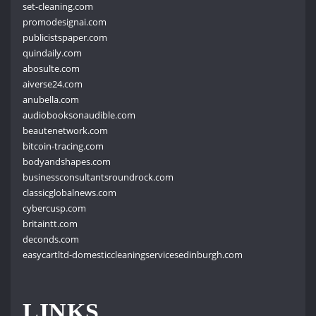
set-cleaning.com
promodesignai.com
publicistspaper.com
quindaily.com
abosulte.com
aiverse24.com
anubella.com
audiobooksonaudible.com
beautenetwork.com
bitcoin-tracing.com
bodyandshapes.com
businessconsultantsroundrock.com
classicglobalnews.com
cybercusp.com
britaintt.com
deconds.com
easycartltd-domesticcleaningservicesedinburgh.com
LINKS