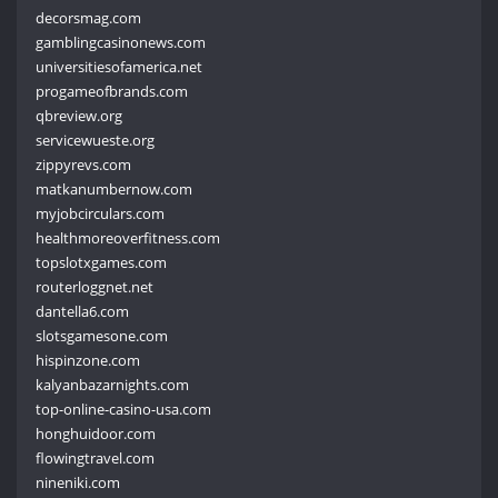
decorsmag.com
gamblingcasinonews.com
universitiesofamerica.net
progameofbrands.com
qbreview.org
servicewueste.org
zippyrevs.com
matkanumbernow.com
myjobcirculars.com
healthmoreoverfitness.com
topslotxgames.com
routerloggnet.net
dantella6.com
slotsgamesone.com
hispinzone.com
kalyanbazarnights.com
top-online-casino-usa.com
honghuidoor.com
flowingtravel.com
nineniki.com