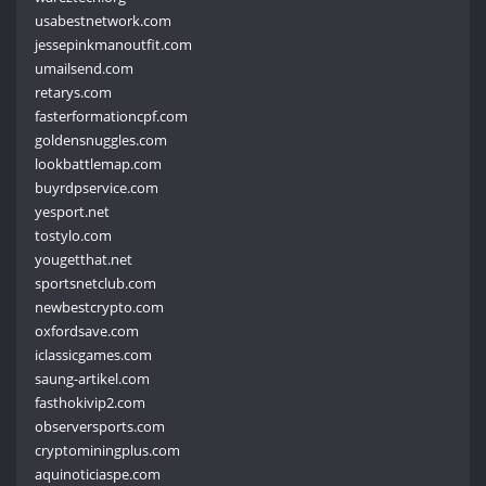
usabestnetwork.com
jessepinkmanoutfit.com
umailsend.com
retarys.com
fasterformationcpf.com
goldensnuggles.com
lookbattlemap.com
buyrdpservice.com
yesport.net
tostylo.com
yougetthat.net
sportsnetclub.com
newbestcrypto.com
oxfordsave.com
iclassicgames.com
saung-artikel.com
fasthokivip2.com
observersports.com
cryptominingplus.com
aquinoticiaspe.com