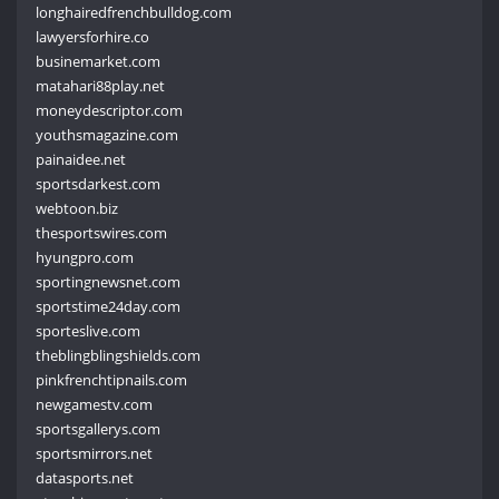
longhairedfrenchbulldog.com
lawyersforhire.co
businemarket.com
matahari88play.net
moneydescriptor.com
youthsmagazine.com
painaidee.net
sportsdarkest.com
webtoon.biz
thesportswires.com
hyungpro.com
sportingnewsnet.com
sportstime24day.com
sporteslive.com
theblingblingshields.com
pinkfrenchtipnails.com
newgamestv.com
sportsgallerys.com
sportsmirrors.net
datasports.net