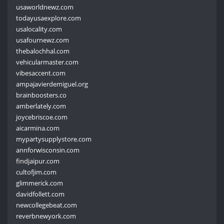
usaworldnewz.com
todayusaexplore.com
usalocality.com
usafournewz.com
thebalochhal.com
vehicularmaster.com
vibesaccent.com
ampajavierdemiguel.org
brainboosters.co
amberlately.com
joycebriscoe.com
aicarmina.com
mypartysupplystore.com
annforwisconsin.com
findjaipur.com
cultofjim.com
glimmerick.com
davidfollett.com
newcollegebeat.com
reverbnewyork.com