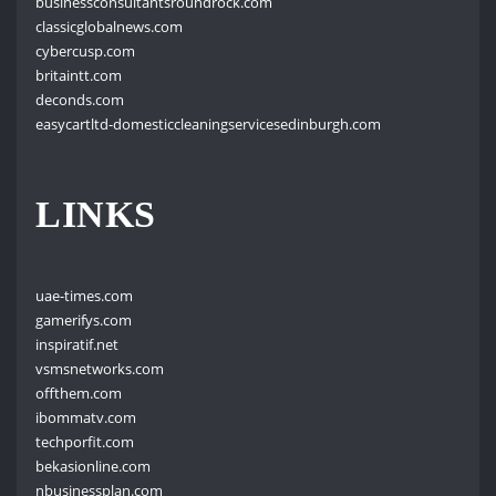
businessconsultantsroundrock.com
classicglobalnews.com
cybercusp.com
britaintt.com
deconds.com
easycartltd-domesticcleaningservicesedinburgh.com
LINKS
uae-times.com
gamerifys.com
inspiratif.net
vsmsnetworks.com
offthem.com
ibommatv.com
techporfit.com
bekasionline.com
nbusinessplan.com