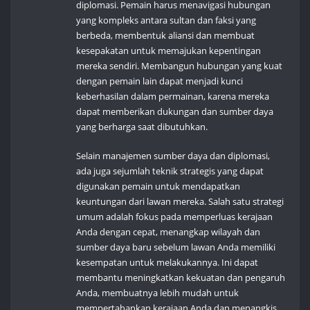
diplomasi. Pemain harus menavigasi hubungan
yang kompleks antara sultan dan faksi yang
berbeda, membentuk aliansi dan membuat
kesepakatan untuk memajukan kepentingan
mereka sendiri. Membangun hubungan yang kuat
dengan pemain lain dapat menjadi kunci
keberhasilan dalam permainan, karena mereka
dapat memberikan dukungan dan sumber daya
yang berharga saat dibutuhkan.
Selain manajemen sumber daya dan diplomasi,
ada juga sejumlah teknik strategis yang dapat
digunakan pemain untuk mendapatkan
keuntungan dari lawan mereka. Salah satu strategi
umum adalah fokus pada memperluas kerajaan
Anda dengan cepat, menangkap wilayah dan
sumber daya baru sebelum lawan Anda memiliki
kesempatan untuk melakukannya. Ini dapat
membantu meningkatkan kekuatan dan pengaruh
Anda, membuatnya lebih mudah untuk
mempertahankan kerajaan Anda dan menangkis