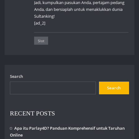
Jadi, kumpulkan pasukan Anda, pertajam pedang
Anda, dan bersiaplah untuk menaklukkan dunia
Sultanking!
[ad_2]
Slot
Search
Search
RECENT POSTS
Apa itu Parlay4D? Panduan Komprehensif untuk Taruhan
Online