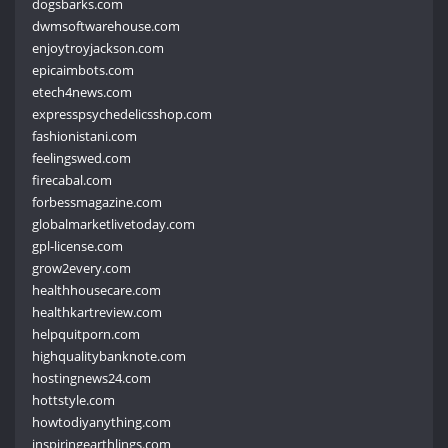
dogsbarks.com
dwmsoftwarehouse.com
enjoytroyjackson.com
epicaimbots.com
etech4news.com
expresspsychedelicsshop.com
fashionistani.com
feelingswed.com
firecabal.com
forbessmagazine.com
globalmarketlivetoday.com
gpl-license.com
grow2every.com
healthhousecare.com
healthkartreview.com
helpquitporn.com
highqualitybanknote.com
hostingnews24.com
hottstyle.com
howtodiyanything.com
inspiringearthlings.com