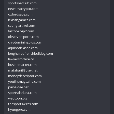
sportsnetclub.com
newbestcrypto.com
oxfordsave.com
iclassicgames.com
saung-artikel.com
fasthokivip2.com
observersports.com
cryptominingplus.com
aquinoticiaspe.com
longhairedfrenchbulldog.com
lawyersforhire.co
businemarket.com
matahari88play.net
moneydescriptor.com
youthsmagazine.com
painaidee.net
sportsdarkest.com
webtoon.biz
thesportswires.com
hyungpro.com