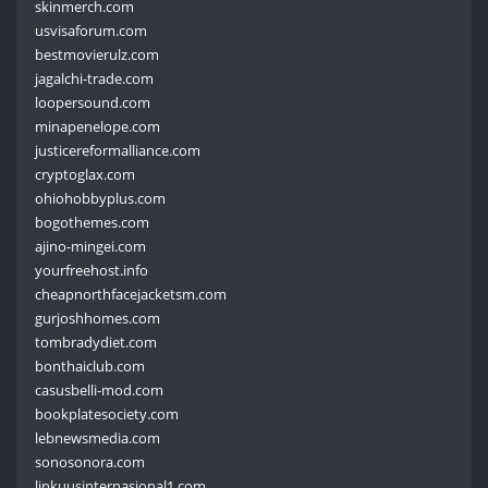
skinmerch.com
usvisaforum.com
bestmovierulz.com
jagalchi-trade.com
loopersound.com
minapenelope.com
justicereformalliance.com
cryptoglax.com
ohiohobbyplus.com
bogothemes.com
ajino-mingei.com
yourfreehost.info
cheapnorthfacejacketsm.com
gurjoshhomes.com
tombradydiet.com
bonthaiclub.com
casusbelli-mod.com
bookplatesociety.com
lebnewsmedia.com
sonosonora.com
linkuusinternasional1.com