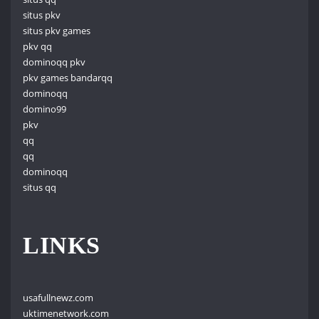
situs pkv
situs pkv games
pkv qq
dominoqq pkv
pkv games bandarqq
dominoqq
domino99
pkv
qq
qq
dominoqq
situs qq
LINKS
usafullnewz.com
uktimenetwork.com