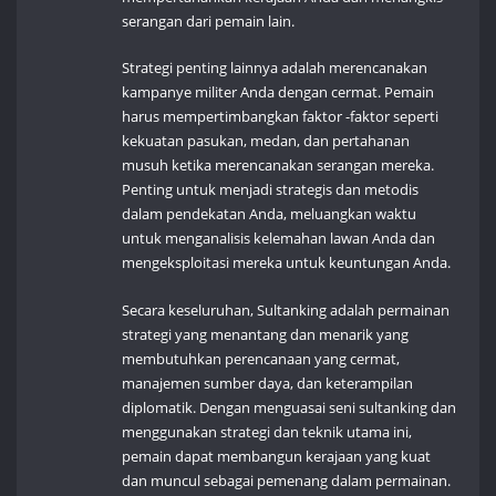
serangan dari pemain lain.
Strategi penting lainnya adalah merencanakan
kampanye militer Anda dengan cermat. Pemain
harus mempertimbangkan faktor -faktor seperti
kekuatan pasukan, medan, dan pertahanan
musuh ketika merencanakan serangan mereka.
Penting untuk menjadi strategis dan metodis
dalam pendekatan Anda, meluangkan waktu
untuk menganalisis kelemahan lawan Anda dan
mengeksploitasi mereka untuk keuntungan Anda.
Secara keseluruhan, Sultanking adalah permainan
strategi yang menantang dan menarik yang
membutuhkan perencanaan yang cermat,
manajemen sumber daya, dan keterampilan
diplomatik. Dengan menguasai seni sultanking dan
menggunakan strategi dan teknik utama ini,
pemain dapat membangun kerajaan yang kuat
dan muncul sebagai pemenang dalam permainan.