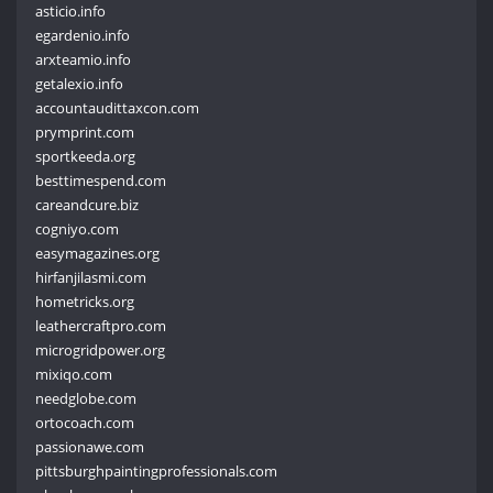
asticio.info
egardenio.info
arxteamio.info
getalexio.info
accountaudittaxcon.com
prymprint.com
sportkeeda.org
besttimespend.com
careandcure.biz
cogniyo.com
easymagazines.org
hirfanjilasmi.com
hometricks.org
leathercraftpro.com
microgridpower.org
mixiqo.com
needglobe.com
ortocoach.com
passionawe.com
pittsburghpaintingprofessionals.com