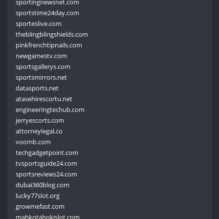
sportingnewsnet.com
sportstime24day.com
sporteslive.com
theblingblingshields.com
pinkfrenchtipnails.com
newgamestv.com
sportsgallerys.com
sportsmirrors.net
datasports.net
atasehirescortu.net
engineeringtechub.com
jerryescorts.com
attorneylegal.co
voomb.com
techgadgetpoint.com
tvsportsguide24.com
sportsreviews24.com
dubai360blog.com
lucky77slot.org
growmefast.com
mahkotahokislot.com