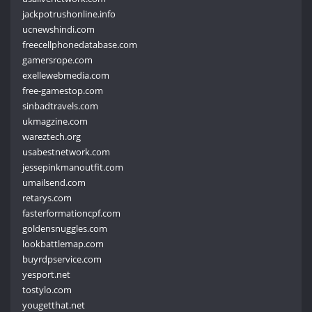
jackpotrushonline.info
ucnewshindi.com
freecellphonedatabase.com
gamersrope.com
exellewebmedia.com
free-gamestop.com
sinbadtravels.com
ukmagzine.com
wareztech.org
usabestnetwork.com
jessepinkmanoutfit.com
umailsend.com
retarys.com
fasterformationcpf.com
goldensnuggles.com
lookbattlemap.com
buyrdpservice.com
yesport.net
tostylo.com
yougetthat.net