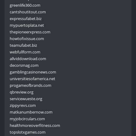
greenlife360.com
cantshoutitout.com
expressufabet.biz
mypuertoplata.net
thepioneerxpress.com
howtofixissue.com
teamufabet.biz
webfullform.com
allviddownload.com
decorsmag.com
gamblingcasinonews.com
universitiesofamerica.net
progameofbrands.com
qbreview.org
servicewueste.org
zippyrevs.com
matkanumbernow.com
myjobcirculars.com
healthmoreoverfitness.com
topslotxgames.com