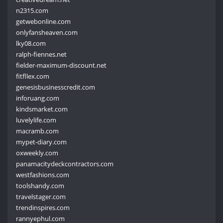
n2315.com
getwebonline.com
onlyfansheaven.com
lky08.com
ralph-fiennes.net
fielder-maximum-discount.net
fitfllex.com
genesisbusinesscredit.com
inforuang.com
kindsmarket.com
luvelylife.com
macramb.com
mypet-diary.com
oxweekly.com
panamacitydeckcontractors.com
westfashions.com
toolshandy.com
travelstager.com
trendinspires.com
rannyephul.com