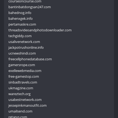
courseoncourse.com
bantinbatdongsan247.com
bahednog.info
bahenxgek.info
pertamaskre.com
threadsvideoandphotodownloader.com
techgiddy.com
usalivenetwork.com
jackpotrushonline.info
ucnewshindi.com
freecellphonedatabase.com
gamersrope.com
exellewebmedia.com
free-gamestop.com
sinbadtravels.com
ukmagzine.com
wareztech.org
usabestnetwork.com
jessepinkmanoutfit.com
umailsend.com
retarys.com