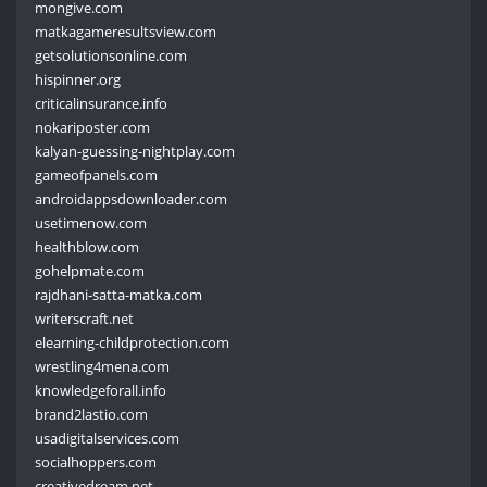
mongive.com
matkagameresultsview.com
getsolutionsonline.com
hispinner.org
criticalinsurance.info
nokariposter.com
kalyan-guessing-nightplay.com
gameofpanels.com
androidappsdownloader.com
usetimenow.com
healthblow.com
gohelpmate.com
rajdhani-satta-matka.com
writerscraft.net
elearning-childprotection.com
wrestling4mena.com
knowledgeforall.info
brand2lastio.com
usadigitalservices.com
socialhoppers.com
creativedream.net