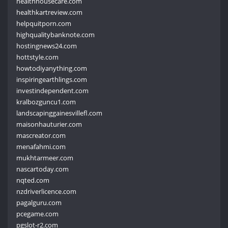
healthhousecare.com
healthkartreview.com
helpquitporn.com
highqualitybanknote.com
hostingnews24.com
hottstyle.com
howtodiyanything.com
inspiringearthlings.com
investindependent.com
kralbozguncu1.com
landscapinggainesvillefl.com
maisonhauturier.com
mascreator.com
menafahmi.com
mukhtarmeer.com
nascartoday.com
nqted.com
nzdriverlicence.com
pagalguru.com
pcegame.com
pgslot-r2.com