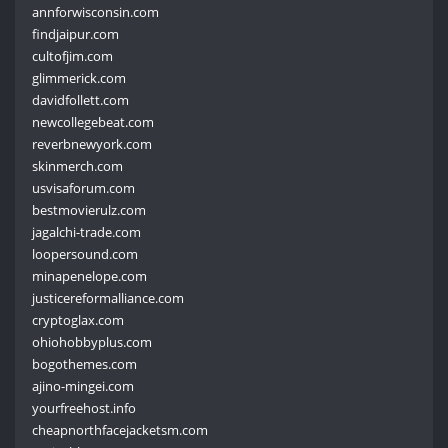
annforwisconsin.com
findjaipur.com
cultofjim.com
glimmerick.com
davidfollett.com
newcollegebeat.com
reverbnewyork.com
skinmerch.com
usvisaforum.com
bestmovierulz.com
jagalchi-trade.com
loopersound.com
minapenelope.com
justicereformalliance.com
cryptoglax.com
ohiohobbyplus.com
bogothemes.com
ajino-mingei.com
yourfreehost.info
cheapnorthfacejacketsm.com