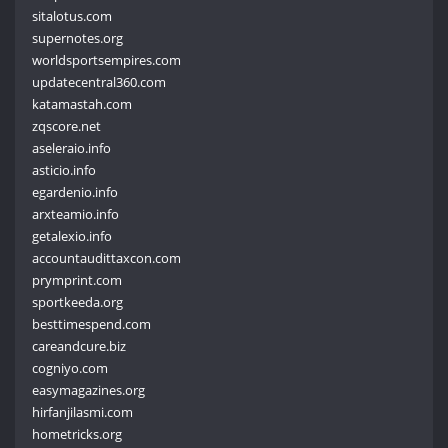
sitalotus.com
supernotes.org
worldsportsempires.com
updatecentral360.com
katamastah.com
zqscore.net
aseleraio.info
asticio.info
egardenio.info
arxteamio.info
getalexio.info
accountaudittaxcon.com
prymprint.com
sportkeeda.org
besttimespend.com
careandcure.biz
cogniyo.com
easymagazines.org
hirfanjilasmi.com
hometricks.org