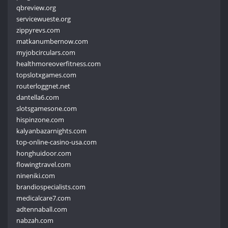
qbreview.org
servicewueste.org
zippyrevs.com
matkanumbernow.com
myjobcirculars.com
healthmoreoverfitness.com
topslotxgames.com
routerloggnet.net
dantella6.com
slotsgamesone.com
hispinzone.com
kalyanbazarnights.com
top-online-casino-usa.com
honghuidoor.com
flowingtravel.com
nineniki.com
brandiospecialists.com
medicalcare7.com
adtennaball.com
nabzah.com