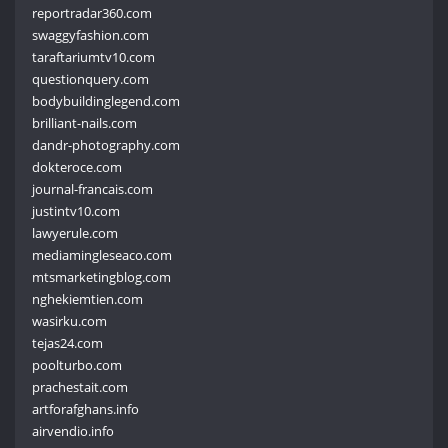
reportradar360.com
swaggyfashion.com
taraftariumtv10.com
questionquery.com
bodybuildinglegend.com
brilliant-nails.com
dandr-photography.com
dokteroce.com
journal-francais.com
justintv10.com
lawyerule.com
mediamingleseaco.com
mtsmarketingblog.com
nghekiemtien.com
wasirku.com
tejas24.com
poolturbo.com
prachestait.com
artforafghans.info
airvendio.info