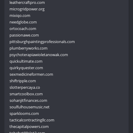
leathercraftpro.com
microgridpower.org
mixiqo.com
needglobe.com
ortocoach.com
passionawe.com
pittsburghpaintingprofessionals.com
plumberryworks.com
psychoterapiawioletanowak.com
quickultimate.com
quirkyquester.com
sexmedicineformen.com
shiftripple.com
slotterpercaya.co
smartcoolbox.com
sohanjitfinances.com
soulfulhousemusic.net
sparklooms.com
tacticalcontractingllc.com
thecapitalpowers.com
tobabet88slot3.com