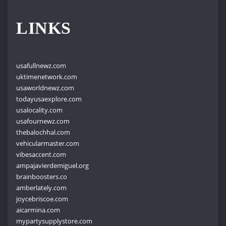
LINKS
usafullnewz.com
uktimenetwork.com
usaworldnewz.com
todayusaexplore.com
usalocality.com
usafournewz.com
thebalochhal.com
vehicularmaster.com
vibesaccent.com
ampajavierdemiguel.org
brainboosters.co
amberlately.com
joycebriscoe.com
aicarmina.com
mypartysupplystore.com