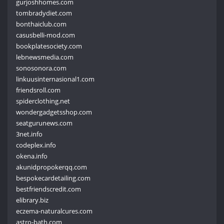
gurjoshhomes.com
tombradydiet.com
bonthaiclub.com
casusbelli-mod.com
bookplatesociety.com
lebnewsmedia.com
sonosonora.com
linkuusinternasional1.com
friendsroll.com
spiderclothing.net
wondergadgetsshop.com
seatgurunews.com
3net.info
codeplex.info
okena.info
akunidpropokerqq.com
bespokecardetailing.com
bestfriendscredit.com
elibrary.biz
eczema-naturalcures.com
astro-bath.com