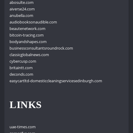
abosulte.com
aiverse24.com
anubella.com
audiobooksonaudible.com
beautenetwork.com
bitcoin-tracing.com
bodyandshapes.com
businessconsultantsroundrock.com
classicglobalnews.com
cybercusp.com
britaintt.com
deconds.com
easycartltd-domesticcleaningservicesedinburgh.com
LINKS
uae-times.com