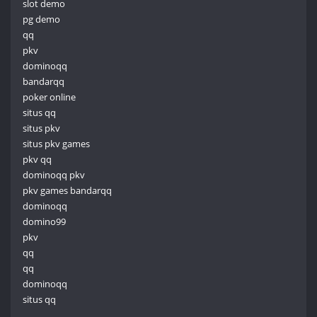
slot demo
pg demo
qq
pkv
dominoqq
bandarqq
poker online
situs qq
situs pkv
situs pkv games
pkv qq
dominoqq pkv
pkv games bandarqq
dominoqq
domino99
pkv
qq
qq
dominoqq
situs qq