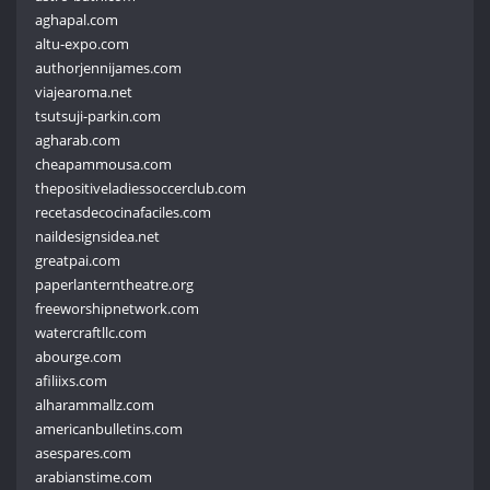
aghapal.com
altu-expo.com
authorjennijames.com
viajearoma.net
tsutsuji-parkin.com
agharab.com
cheapammousa.com
thepositiveladiessoccerclub.com
recetasdecocinafaciles.com
naildesignsidea.net
greatpai.com
paperlanterntheatre.org
freeworshipnetwork.com
watercraftllc.com
abourge.com
afiliixs.com
alharammallz.com
americanbulletins.com
asespares.com
arabianstime.com