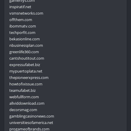
gamerifys.com
inspiratif.net
vsmsnetworks.com
offthem.com
ibommatv.com
techporfit.com
bekasionline.com
nbusinessplan.com
greenlife360.com
cantshoutitout.com
expressufabet.biz
mypuertoplata.net
thepioneerxpress.com
howtofixissue.com
teamufabet.biz
webfullform.com
allviddownload.com
decorsmag.com
gamblingcasinonews.com
universitiesofamerica.net
progameofbrands.com