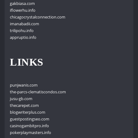
gakbiasa.com
iflowerhu.info
chicagocrystalconnection.com
imanabadii.com
trilipohu.info
appruptio.info
LINKS
punjwanis.com
the-parcs-clematiscondos.com
jusu-gb.com
thecarepet.com
blogwriterplus.com
guestpostingseo.com
casinogambitpro.info
pokerplaymasters.info