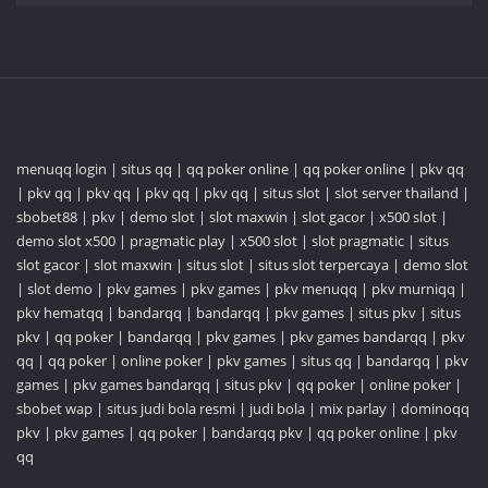
menuqq login
|
situs qq
|
qq poker online
|
qq poker online
|
pkv qq
|
pkv qq
|
pkv qq
|
pkv qq
|
pkv qq
|
situs slot
|
slot server thailand
|
sbobet88
|
pkv
|
demo slot
|
slot maxwin
|
slot gacor
|
x500 slot
|
demo slot x500
|
pragmatic play
|
x500 slot
|
slot pragmatic
|
situs
slot gacor
|
slot maxwin
|
situs slot
|
situs slot terpercaya
|
demo slot
|
slot demo
|
pkv games
|
pkv games
|
pkv menuqq
|
pkv murniqq
|
pkv hematqq
|
bandarqq
|
bandarqq
|
pkv games
|
situs pkv
|
situs
pkv
|
qq poker
|
bandarqq
|
pkv games
|
pkv games bandarqq
|
pkv
qq
|
qq poker
|
online poker
|
pkv games
|
situs qq
|
bandarqq
|
pkv
games
|
pkv games bandarqq
|
situs pkv
|
qq poker
|
online poker
|
sbobet wap
|
situs judi bola resmi
|
judi bola
|
mix parlay
|
dominoqq
pkv
|
pkv games
|
qq poker
|
bandarqq pkv
|
qq poker online
|
pkv
qq