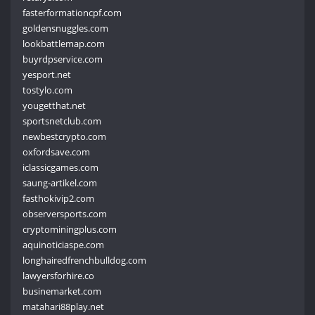
fasterformationcpf.com
goldensnuggles.com
lookbattlemap.com
buyrdpservice.com
yesport.net
tostylo.com
yougetthat.net
sportsnetclub.com
newbestcrypto.com
oxfordsave.com
iclassicgames.com
saung-artikel.com
fasthokivip2.com
observersports.com
cryptominingplus.com
aquinoticiaspe.com
longhairedfrenchbulldog.com
lawyersforhire.co
businemarket.com
matahari88play.net