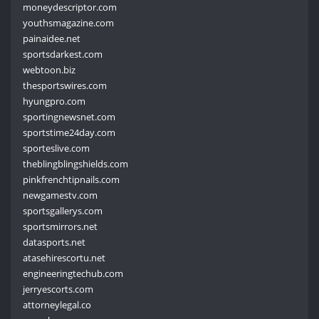
moneydescriptor.com
youthsmagazine.com
painaidee.net
sportsdarkest.com
webtoon.biz
thesportswires.com
hyungpro.com
sportingnewsnet.com
sportstime24day.com
sporteslive.com
theblingblingshields.com
pinkfrenchtipnails.com
newgamestv.com
sportsgallerys.com
sportsmirrors.net
datasports.net
atasehirescortu.net
engineeringtechub.com
jerryescorts.com
attorneylegal.co