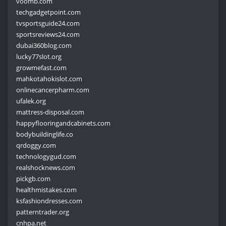
voomb.com
techgadgetpoint.com
tvsportsguide24.com
sportsreviews24.com
dubai360blog.com
lucky77slot.org
growmefast.com
mahkotahokislot.com
onlinecancerpharm.com
ufalek.org
mattress-disposal.com
happyflooringandcabinets.com
bodybuildinglife.co
qrdoggy.com
technologygud.com
realshocknews.com
pickgb.com
healthmistakes.com
ksfashiondresses.com
patterntrader.org
cnhpa.net