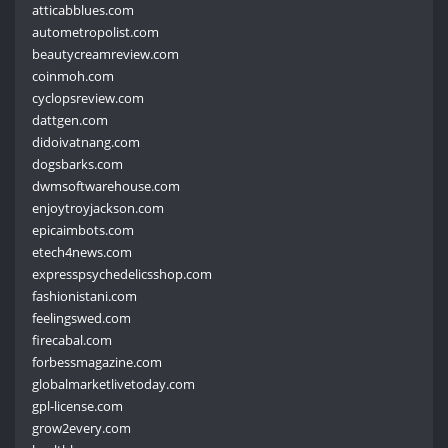
atticabblues.com
autometropolist.com
beautycreamreview.com
coinmoh.com
cyclopsreview.com
dattgen.com
didoivatnang.com
dogsbarks.com
dwmsoftwarehouse.com
enjoytroyjackson.com
epicaimbots.com
etech4news.com
expresspsychedelicsshop.com
fashionistani.com
feelingswed.com
firecabal.com
forbessmagazine.com
globalmarketlivetoday.com
gpl-license.com
grow2every.com