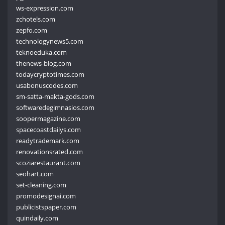
ws-expression.com
zchotels.com
zepfo.com
technologynews5.com
teknoeduka.com
thenews-blog.com
todaycryptotimes.com
usabonuscodes.com
sm-satta-makta-gods.com
softwaredegimnasios.com
soopermagazine.com
spacecoastdailys.com
readytrademark.com
renovationsrated.com
scoziarestaurant.com
seohart.com
set-cleaning.com
promodesignai.com
publicistspaper.com
quindaily.com