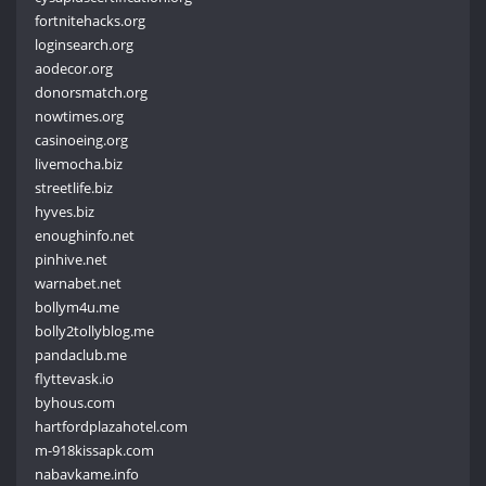
fortnitehacks.org
loginsearch.org
aodecor.org
donorsmatch.org
nowtimes.org
casinoeing.org
livemocha.biz
streetlife.biz
hyves.biz
enoughinfo.net
pinhive.net
warnabet.net
bollym4u.me
bolly2tollyblog.me
pandaclub.me
flyttevask.io
byhous.com
hartfordplazahotel.com
m-918kissapk.com
nabavkame.info