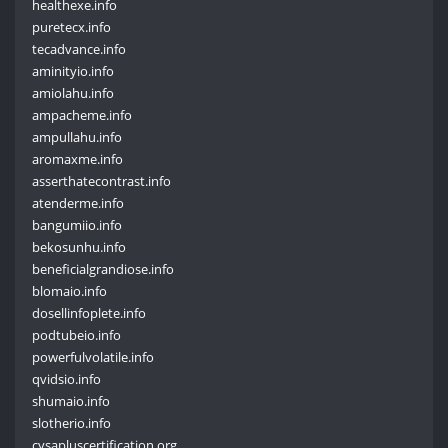
healthexe.info
puretecx.info
tecadvance.info
aminityio.info
amiolahu.info
ampacheme.info
ampullahu.info
aromaxme.info
asserthatecontrast.info
atenderme.info
bangumiio.info
bekosunhu.info
beneficialgrandiose.info
blomaio.info
dosellinfoplete.info
podtubeio.info
powerfulvolatile.info
qvidsio.info
shumaio.info
slotherio.info
cysapluscertification.org