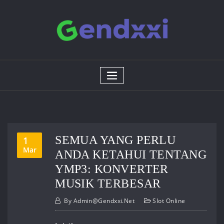
Skip
to
content
SEMUA YANG PERLU
1
Mar
ANDA KETAHUI TENTANG
YMP3: KONVERTER
MUSIK TERBESAR
By
Admin@gendxxi.net
Slot Online