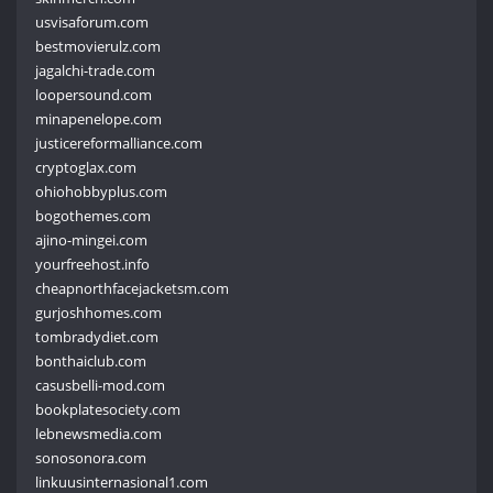
usvisaforum.com
bestmovierulz.com
jagalchi-trade.com
loopersound.com
minapenelope.com
justicereformalliance.com
cryptoglax.com
ohiohobbyplus.com
bogothemes.com
ajino-mingei.com
yourfreehost.info
cheapnorthfacejacketsm.com
gurjoshhomes.com
tombradydiet.com
bonthaiclub.com
casusbelli-mod.com
bookplatesociety.com
lebnewsmedia.com
sonosonora.com
linkuusinternasional1.com