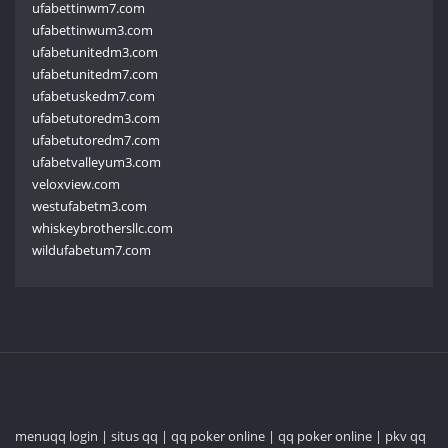
ufabettinwm7.com
ufabettinwum3.com
ufabetunitedm3.com
ufabetunitedm7.com
ufabetuskedm7.com
ufabetutoredm3.com
ufabetutoredm7.com
ufabetvalleyum3.com
veloxview.com
westufabetm3.com
whiskeybrothersllc.com
wildufabetum7.com
menuqq login
|
situs qq
|
qq poker online
|
qq poker online
|
pkv qq