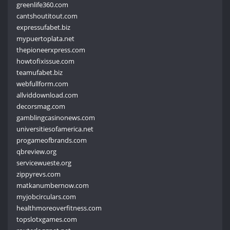
greenlife360.com
cantshoutitout.com
expressufabet.biz
mypuertoplata.net
thepioneerxpress.com
howtofixissue.com
teamufabet.biz
webfullform.com
allviddownload.com
decorsmag.com
gamblingcasinonews.com
universitiesofamerica.net
progameofbrands.com
qbreview.org
servicewueste.org
zippyrevs.com
matkanumbernow.com
myjobcirculars.com
healthmoreoverfitness.com
topslotxgames.com