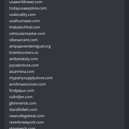
usaworldnewz.com
todayusaexplore.com
usalocality.com
usafournewz.com
thebalochhal.com
vehicularmaster.com
vibesaccent.com
ampajavierdemiguel.org
brainboosters.co
amberlately.com
joycebriscoe.com
aicarmina.com
mypartysupplystore.com
annforwisconsin.com
findjaipur.com
cultofjim.com
glimmerick.com
davidfollett.com
newcollegebeat.com
reverbnewyork.com
skinmerch.com