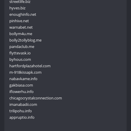
streetlife.biz
hyves.biz
enoughinfo.net
pinhive.net
warnabet.net
bollym4u.me
bolly2tollyblog.me
pandaclub.me
flyttevask.io
byhous.com
hartfordplazahotel.com
m-918kissapk.com
nabavkame.info
gakbiasa.com
iflowerhu.info
chicagocrystalconnection.com
imanabadii.com
trilipohu.info
appruptio.info