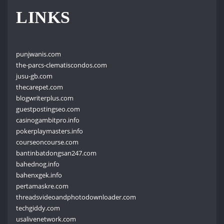
LINKS
punjwanis.com
the-parcs-clematiscondos.com
jusu-gb.com
thecarepet.com
blogwriterplus.com
guestpostingseo.com
casinogambitpro.info
pokerplaymasters.info
courseoncourse.com
bantinbatdongsan247.com
bahednog.info
bahenxgek.info
pertamaskre.com
threadsvideoandphotodownloader.com
techgiddy.com
usalivenetwork.com