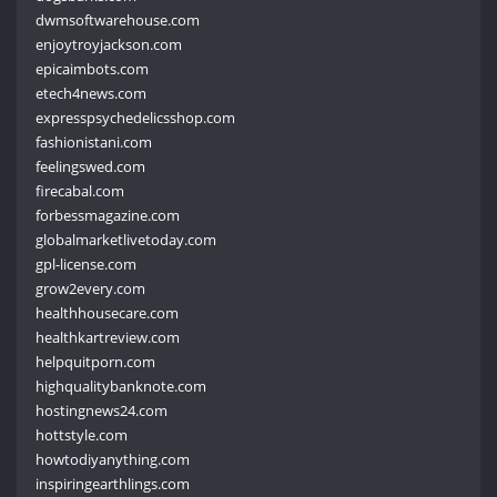
dwmsoftwarehouse.com
enjoytroyjackson.com
epicaimbots.com
etech4news.com
expresspsychedelicsshop.com
fashionistani.com
feelingswed.com
firecabal.com
forbessmagazine.com
globalmarketlivetoday.com
gpl-license.com
grow2every.com
healthhousecare.com
healthkartreview.com
helpquitporn.com
highqualitybanknote.com
hostingnews24.com
hottstyle.com
howtodiyanything.com
inspiringearthlings.com