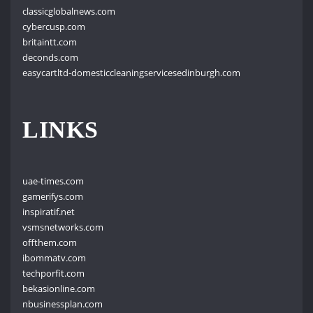
classicglobalnews.com
cybercusp.com
britaintt.com
deconds.com
easycartltd-domesticcleaningservicesedinburgh.com
LINKS
uae-times.com
gamerifys.com
inspiratif.net
vsmsnetworks.com
offthem.com
ibommatv.com
techporfit.com
bekasionline.com
nbusinessplan.com