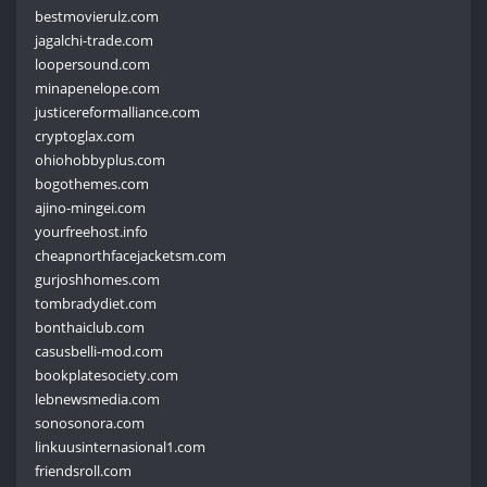
bestmovierulz.com
jagalchi-trade.com
loopersound.com
minapenelope.com
justicereformalliance.com
cryptoglax.com
ohiohobbyplus.com
bogothemes.com
ajino-mingei.com
yourfreehost.info
cheapnorthfacejacketsm.com
gurjoshhomes.com
tombradydiet.com
bonthaiclub.com
casusbelli-mod.com
bookplatesociety.com
lebnewsmedia.com
sonosonora.com
linkuusinternasional1.com
friendsroll.com