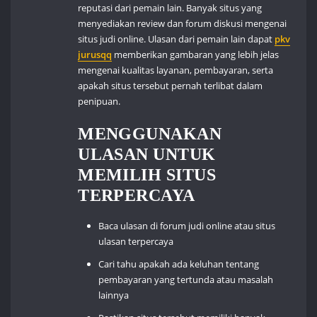
reputasi dari pemain lain. Banyak situs yang
menyediakan review dan forum diskusi mengenai
situs judi online. Ulasan dari pemain lain dapat
pkv
jurusqq
memberikan gambaran yang lebih jelas
mengenai kualitas layanan, pembayaran, serta
apakah situs tersebut pernah terlibat dalam
penipuan.
MENGGUNAKAN
ULASAN UNTUK
MEMILIH SITUS
TERPERCAYA
Baca ulasan di forum judi online atau situs
ulasan terpercaya
Cari tahu apakah ada keluhan tentang
pembayaran yang tertunda atau masalah
lainnya