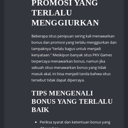
PROMOSI YANG
TERLALU
MENGGIURKAN
Beberapa situs penipuan sering kali menawarkan
bonus dan promosi yang terlalu menggiurkan dan
tampaknya “terlalu bagus untuk menjadi
kenyataan.” Meskipun banyak situs PKV Games
terpercaya menawarkan bonus, namun jika
sebuah situs menawarkan bonus yang tidak
masuk akal, ini bisa menjadi tanda bahwa situs
tersebut tidak dapat dipercaya.
TIPS MENGENALI
BONUS YANG TERLALU
BAIK
Periksa syarat dan ketentuan bonus yang