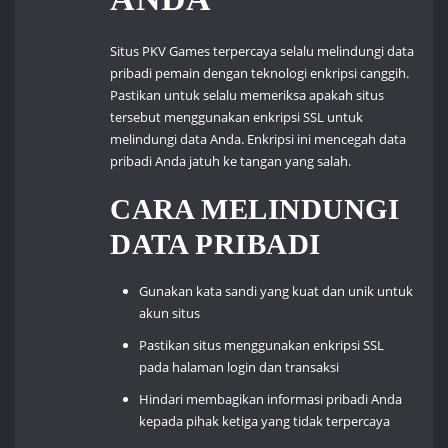
Situs PKV Games terpercaya selalu melindungi data
pribadi pemain dengan teknologi enkripsi canggih.
Pastikan untuk selalu memeriksa apakah situs
tersebut menggunakan enkripsi SSL untuk
melindungi data Anda. Enkripsi ini mencegah data
pribadi Anda jatuh ke tangan yang salah.
CARA MELINDUNGI
DATA PRIBADI
Gunakan kata sandi yang kuat dan unik untuk
akun situs
Pastikan situs menggunakan enkripsi SSL
pada halaman login dan transaksi
Hindari membagikan informasi pribadi Anda
kepada pihak ketiga yang tidak terpercaya