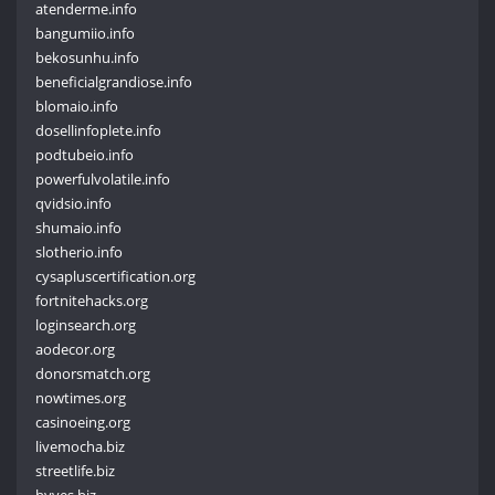
atenderme.info
bangumiio.info
bekosunhu.info
beneficialgrandiose.info
blomaio.info
dosellinfoplete.info
podtubeio.info
powerfulvolatile.info
qvidsio.info
shumaio.info
slotherio.info
cysapluscertification.org
fortnitehacks.org
loginsearch.org
aodecor.org
donorsmatch.org
nowtimes.org
casinoeing.org
livemocha.biz
streetlife.biz