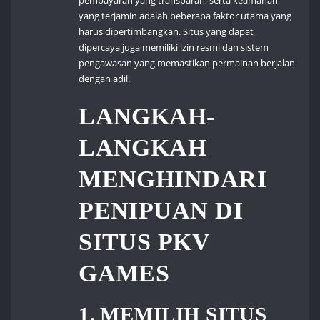
yang terjamin adalah beberapa faktor utama yang
harus dipertimbangkan. Situs yang dapat
dipercaya juga memiliki izin resmi dan sistem
pengawasan yang memastikan permainan berjalan
dengan adil.
LANGKAH-
LANGKAH
MENGHINDARI
PENIPUAN DI
SITUS PKV
GAMES
1. MEMILIH SITUS