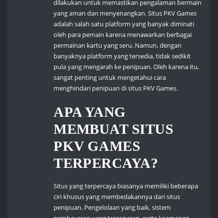
dilakukan untuk memastikan pengalaman bermain
yang aman dan menyenangkan. Situs PKV Games
adalah salah satu platform yang banyak diminati
oleh para pemain karena menawarkan berbagai
permainan kartu yang seru. Namun, dengan
banyaknya platform yang tersedia, tidak sedikit
pula yang mengarah ke penipuan. Oleh karena itu,
sangat penting untuk mengetahui cara
menghindari penipuan di situs PKV Games.
APA YANG
MEMBUAT SITUS
PKV GAMES
TERPERCAYA?
Situs yang terpercaya biasanya memiliki beberapa
ciri khusus yang membedakannya dari situs
penipuan. Pengelolaan yang baik, sistem
pembayaran yang transparan, serta keamanan