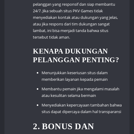
pelanggan yang responsif dan siap membantu
24/7. Jika sebuah situs PKV Games tidak
menyediakan kontak atau dukungan yang jelas,
atau jika respons dari tim dukungan sangat
lambat, ini bisa menjadi tanda bahwa situs
tersebut tidak aman.
KENAPA DUKUNGAN
PELANGGAN PENTING?
Menunjukkan keseriusan situs dalam
memberikan layanan kepada pemain
Membantu pemain jika mengalami masalah
atau kesulitan selama bermain
Menyediakan kepercayaan tambahan bahwa
situs dapat dipercaya dalam hal transparansi
2. BONUS DAN