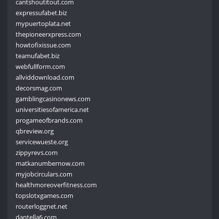
cantshoutitout.com
expressufabet.biz
mypuertoplata.net
thepioneerxpress.com
howtofixissue.com
teamufabet.biz
webfullform.com
allviddownload.com
decorsmag.com
gamblingcasinonews.com
universitiesofamerica.net
progameofbrands.com
qbreview.org
servicewueste.org
zippyrevs.com
matkanumbernow.com
myjobcirculars.com
healthmoreoverfitness.com
topslotxgames.com
routerloggnet.net
dantella6.com