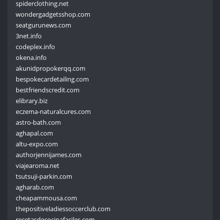
spiderclothing.net
wondergadgetsshop.com
seatgurunews.com
3net.info
codeplex.info
okena.info
akunidpropokerqq.com
bespokecardetailing.com
bestfriendscredit.com
elibrary.biz
eczema-naturalcures.com
astro-bath.com
aghapal.com
altu-expo.com
authorjennijames.com
viajearoma.net
tsutsuji-parkin.com
agharab.com
cheapammousa.com
thepositiveladiessoccerclub.com
recetasdecocinafaciles.com