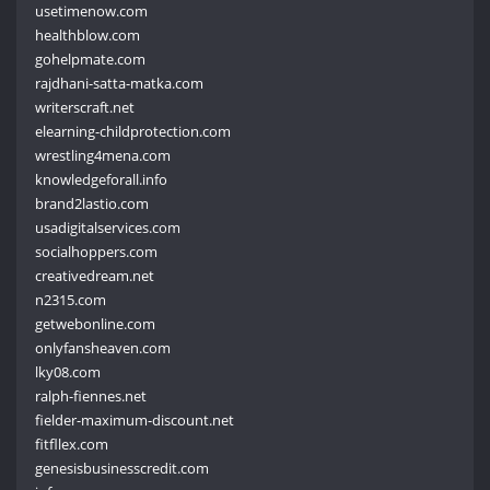
usetimenow.com
healthblow.com
gohelpmate.com
rajdhani-satta-matka.com
writerscraft.net
elearning-childprotection.com
wrestling4mena.com
knowledgeforall.info
brand2lastio.com
usadigitalservices.com
socialhoppers.com
creativedream.net
n2315.com
getwebonline.com
onlyfansheaven.com
lky08.com
ralph-fiennes.net
fielder-maximum-discount.net
fitfllex.com
genesisbusinesscredit.com