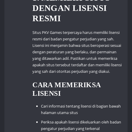
DENGAN LISENSI
RESMI
Situs PKV Games terpercaya harus memiliki lisensi
resmi dari badan pengatur perjudian yang sah.
Lisensi ini menjamin bahwa situs beroperasi sesuai
dengan peraturan yang berlaku, dan permainan
yang ditawarkan adil. Pastikan untuk memeriksa
apakah situs tersebut terdaftar dan memiliki lisensi
yang sah dari otoritas perjudian yang diakui.
CARA MEMERIKSA
LISENSI
Cari informasi tentang lisensi di bagian bawah
halaman utama situs
Periksa apakah lisensi dikeluarkan oleh badan
pengatur perjudian yang terkenal