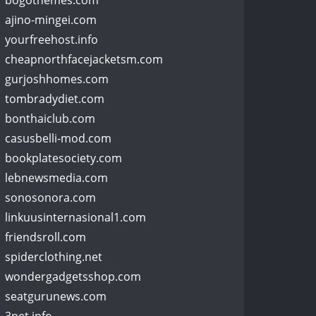
ajino-mingei.com
yourfreehost.info
cheapnorthfacejacketsm.com
gurjoshhomes.com
tombradydiet.com
bonthaiclub.com
casusbelli-mod.com
bookplatesociety.com
lebnewsmedia.com
sonosonora.com
linkuusinternasional1.com
friendsroll.com
spiderclothing.net
wondergadgetsshop.com
seatgurunews.com
3net.info