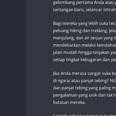
gelombang pertama Anda atau 
tantangan baru, selancar istir
Bagi mereka yang lebih suka te
peluang hiking dan trekking. Je
menjulang, dan air terjun yang
mendebarkan melalui keindahan a
jalan mudah hingga tanjakan y
setiap tingkat kebugaran dan p
Jika Anda merasa sangat suka 
di ngarai atau panjat tebing? 
dan panjat tebing yang paling 
pengalaman yang unik dan tak 
batasan mereka.
Setelah seharian kegiatan berba