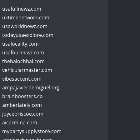
usafullnewz.com
uktimenetwork.com
usaworldnewz.com
todayusaexplore.com
usalocality.com
usafournewz.com
thebalochhal.com
vehicularmaster.com
vibesaccent.com
ampajavierdemiguel.org
brainboosters.co
amberlately.com
joycebriscoe.com
aicarmina.com
mypartysupplystore.com
annforwisconsin.com