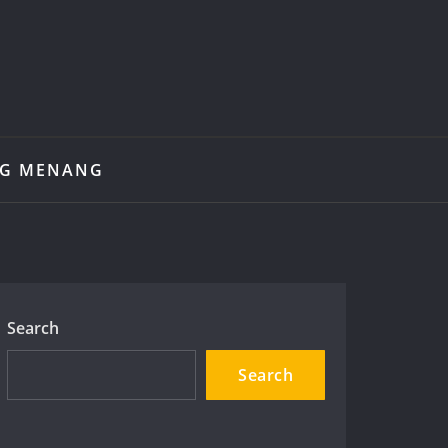
NG MENANG
Search
Search