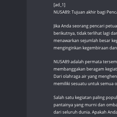
[ad_1]
NUSA89: Tujuan akhir bagi Penc
Jika Anda seorang pencari petu
berikutnya, tidak terlihat lagi 
menawarkan sejumlah besar ke
menginginkan kegembiraan dan 
NUSA89 adalah permata tersem
membanggakan beragam kegiata
Dari olahraga air yang menghent
memiliki sesuatu untuk semua o
Salah satu kegiatan paling pop
pantainya yang murni dan ombak
dari seluruh dunia. Apakah An