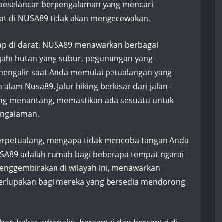
peselancar berpengalaman yang mencari
ahat di NUSA89 tidak akan mengecewakan.
tap di darat, NUSA89 menawarkan berbagai
lajahi hutan yang subur, pegunungan yang
 mengalir saat Anda memulai petualangan yang
lam Nusa89. Jalur hiking berkisar dari jalan -
ang menantang, memastikan ada sesuatu untuk
engalaman.
berpetualang, mengapa tidak mencoba tangan Anda
NUSA89 adalah rumah bagi beberapa tempat ngarai
menggembirakan di wilayah ini, menawarkan
terlupakan bagi mereka yang bersedia mendorong
han bakar adrenalin, bersantai dan bersantai di