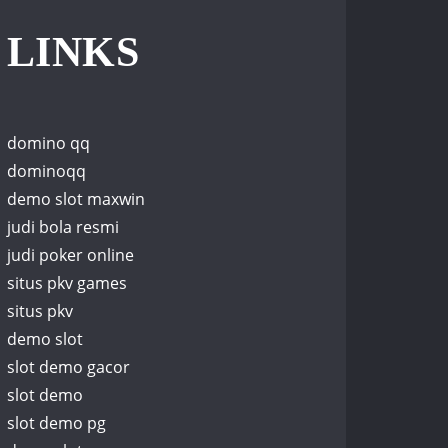
LINKS
domino qq
dominoqq
demo slot maxwin
judi bola resmi
judi poker online
situs pkv games
situs pkv
demo slot
slot demo gacor
slot demo
slot demo pg