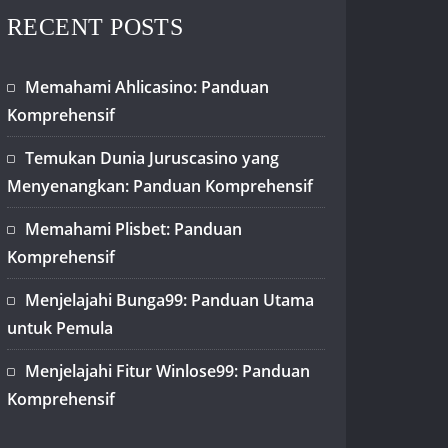
RECENT POSTS
Memahami Ahlicasino: Panduan
Komprehensif
Temukan Dunia Juruscasino yang
Menyenangkan: Panduan Komprehensif
Memahami Plisbet: Panduan
Komprehensif
Menjelajahi Bunga99: Panduan Utama
untuk Pemula
Menjelajahi Fitur Winlose99: Panduan
Komprehensif