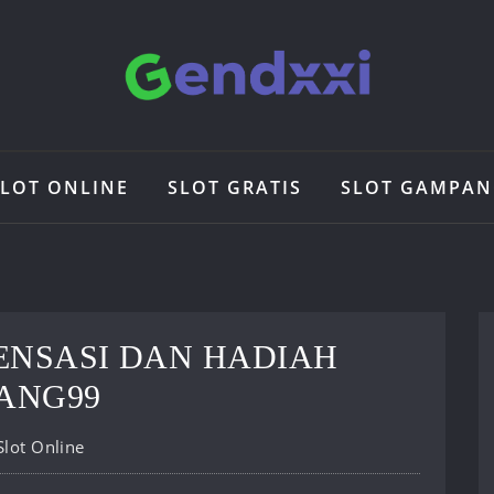
SLOT ONLINE
SLOT GRATIS
SLOT GAMPA
ENSASI DAN HADIAH
ANG99
Slot Online