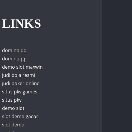
LINKS
domino qq
dominoqq
demo slot maxwin
judi bola resmi
judi poker online
situs pkv games
situs pkv
demo slot
slot demo gacor
slot demo