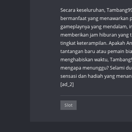
Secara keseluruhan, Tambang9
bermanfaat yang menawarkan p
gameplaynya yang mendalam, imb
memberikan jam hiburan yang t
tingkat keterampilan. Apakah 
tantangan baru atau pemain bi
menghabiskan waktu, Tambang99
mengapa menunggu? Selami duni
sensasi dan hadiah yang menant
[ad_2]
Slot