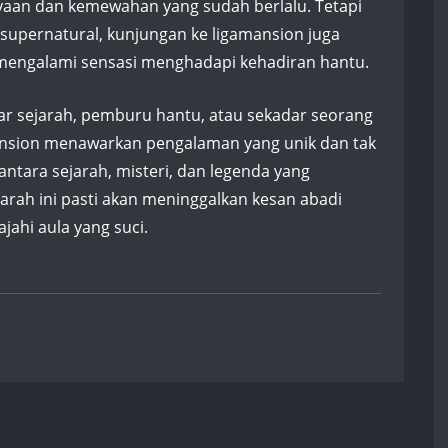
yaan dan kemewahan yang sudah berlalu. Tetapi
supernatural, kunjungan ke ligamansion juga
engalami sensasi menghadapi kehadiran hantu.
 sejarah, pemburu hantu, atau sekadar seorang
ansion menawarkan pengalaman yang unik dan tak
ntara sejarah, misteri, dan legenda yang
rah ini pasti akan meninggalkan kesan abadi
ahi aula yang suci.