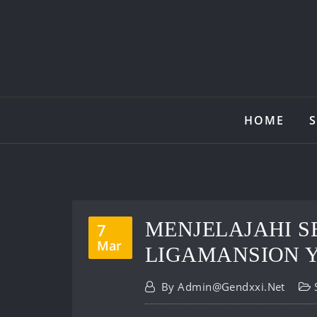
Skip
to
content
HOME
MENJELAJAHI 
7
Mar
LIGAMANSION 
By
Admin@gendxxi.net