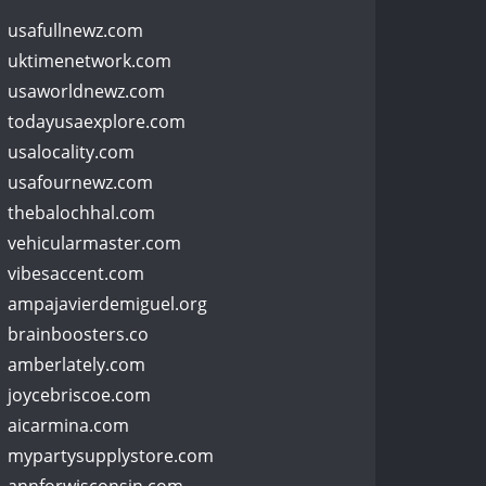
usafullnewz.com
uktimenetwork.com
usaworldnewz.com
todayusaexplore.com
usalocality.com
usafournewz.com
thebalochhal.com
vehicularmaster.com
vibesaccent.com
ampajavierdemiguel.org
brainboosters.co
amberlately.com
joycebriscoe.com
aicarmina.com
mypartysupplystore.com
annforwisconsin.com