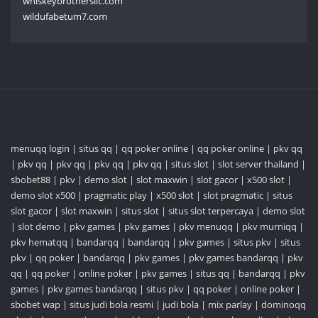
whiskeybrothersllc.com
wildufabetum7.com
menuqq login
|
situs qq
|
qq poker online
|
qq poker online
|
pkv qq
|
pkv qq
|
pkv qq
|
pkv qq
|
pkv qq
|
situs slot
|
slot server thailand
|
sbobet88
|
pkv
|
demo slot
|
slot maxwin
|
slot gacor
|
x500 slot
|
demo slot x500
|
pragmatic play
|
x500 slot
|
slot pragmatic
|
situs
slot gacor
|
slot maxwin
|
situs slot
|
situs slot terpercaya
|
demo slot
|
slot demo
|
pkv games
|
pkv games
|
pkv menuqq
|
pkv murniqq
|
pkv hematqq
|
bandarqq
|
bandarqq
|
pkv games
|
situs pkv
|
situs
pkv
|
qq poker
|
bandarqq
|
pkv games
|
pkv games bandarqq
|
pkv
qq
|
qq poker
|
online poker
|
pkv games
|
situs qq
|
bandarqq
|
pkv
games
|
pkv games bandarqq
|
situs pkv
|
qq poker
|
online poker
|
sbobet wap
|
situs judi bola resmi
|
judi bola
|
mix parlay
|
dominoqq