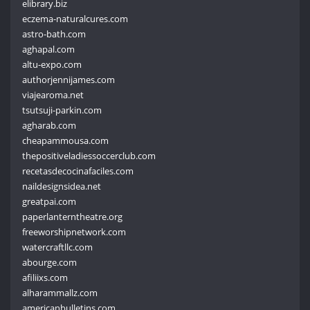
elibrary.biz
eczema-naturalcures.com
astro-bath.com
aghapal.com
altu-expo.com
authorjennijames.com
viajearoma.net
tsutsuji-parkin.com
agharab.com
cheapammousa.com
thepositiveladiessoccerclub.com
recetasdecocinafaciles.com
naildesignsidea.net
greatpai.com
paperlanterntheatre.org
freeworshipnetwork.com
watercraftllc.com
abourge.com
afiliixs.com
alharammallz.com
americanbulletins.com