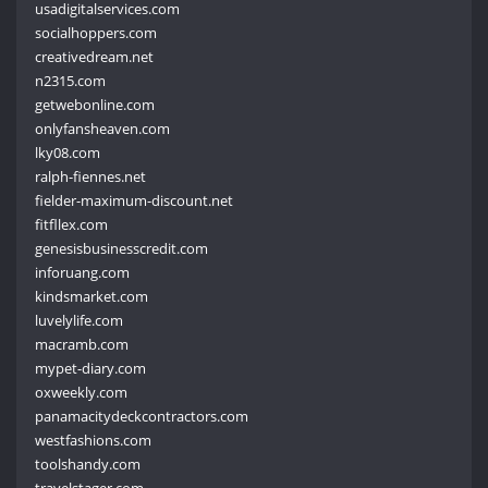
usadigitalservices.com
socialhoppers.com
creativedream.net
n2315.com
getwebonline.com
onlyfansheaven.com
lky08.com
ralph-fiennes.net
fielder-maximum-discount.net
fitfllex.com
genesisbusinesscredit.com
inforuang.com
kindsmarket.com
luvelylife.com
macramb.com
mypet-diary.com
oxweekly.com
panamacitydeckcontractors.com
westfashions.com
toolshandy.com