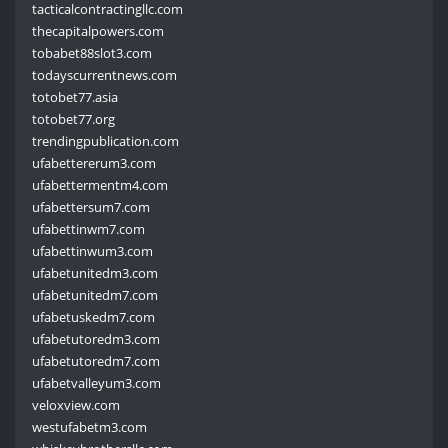
tacticalcontractingllc.com
thecapitalpowers.com
tobabet88slot3.com
todayscurrentnews.com
totobet77.asia
totobet77.org
trendingpublication.com
ufabettererum3.com
ufabettermentm4.com
ufabettersum7.com
ufabettinwm7.com
ufabettinwum3.com
ufabetunitedm3.com
ufabetunitedm7.com
ufabetuskedm7.com
ufabetutoredm3.com
ufabetutoredm7.com
ufabetvalleyum3.com
veloxview.com
westufabetm3.com