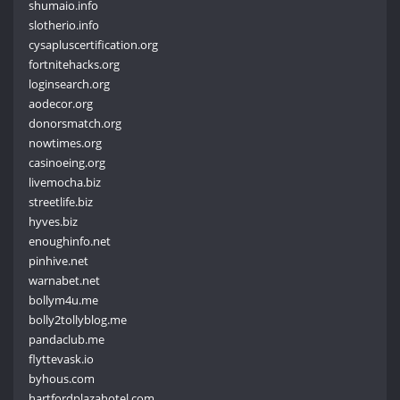
shumaio.info
slotherio.info
cysapluscertification.org
fortnitehacks.org
loginsearch.org
aodecor.org
donorsmatch.org
nowtimes.org
casinoeing.org
livemocha.biz
streetlife.biz
hyves.biz
enoughinfo.net
pinhive.net
warnabet.net
bollym4u.me
bolly2tollyblog.me
pandaclub.me
flyttevask.io
byhous.com
hartfordplazahotel.com