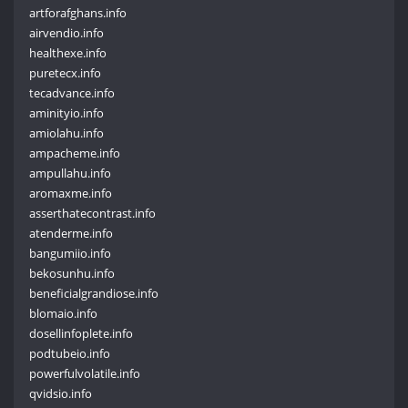
artforafghans.info
airvendio.info
healthexe.info
puretecx.info
tecadvance.info
aminityio.info
amiolahu.info
ampacheme.info
ampullahu.info
aromaxme.info
asserthatecontrast.info
atenderme.info
bangumiio.info
bekosunhu.info
beneficialgrandiose.info
blomaio.info
dosellinfoplete.info
podtubeio.info
powerfulvolatile.info
qvidsio.info