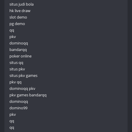
situs judi bola
hk live draw
slot demo
pg demo
qq
pkv
dominoqq
bandarqq
poker online
situs qq
situs pkv
situs pkv games
pkv qq
dominoqq pkv
pkv games bandarqq
dominoqq
domino99
pkv
qq
qq