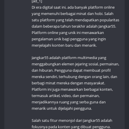
[ad_1]
Di era digital saat ini, ada banyak platform online
yang memenuhi berbagai minat dan hobi. Salah
satu platform yang telah mendapatkan popularitas
dalam beberapa tahun terakhir adalah Jangkar55.
Platform online yang unik ini menawarkan
pengalaman unik bagi pengguna yang ingin
menjelajahi konten baru dan menarik.
Jangkar55 adalah platform multimedia yang
menggabungkan elemen jejaring sosial, permainan,
dan hiburan. Pengguna dapat membuat profil
mereka sendiri, terhubung dengan orang lain, dan
berbagi minat mereka dengan masyarakat.
Platform ini juga menawarkan berbagai konten,
termasuk artikel, video, dan permainan,
menjadikannya ruang yang serba guna dan
menarik untuk dijelajahi pengguna.
Salah satu fitur menonjol dari Jangkar55 adalah
fokusnya pada konten yang dibuat pengguna.