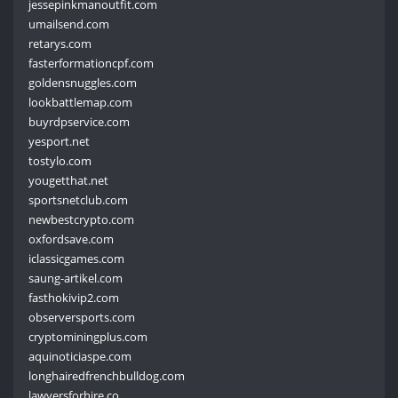
jessepinkmanoutfit.com
umailsend.com
retarys.com
fasterformationcpf.com
goldensnuggles.com
lookbattlemap.com
buyrdpservice.com
yesport.net
tostylo.com
yougetthat.net
sportsnetclub.com
newbestcrypto.com
oxfordsave.com
iclassicgames.com
saung-artikel.com
fasthokivip2.com
observersports.com
cryptominingplus.com
aquinoticiaspe.com
longhairedfrenchbulldog.com
lawyersforhire.co