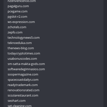
nzdriverlicence.com
pagalguru.com
pcegame.com
pgslot-r2.com
ws-expression.com
zchotels.com
zepfo.com
technologynews5.com
teknoeduka.com
thenews-blog.com
todaycryptotimes.com
usabonuscodes.com
sm-satta-makta-gods.com
softwaredegimnasios.com
soopermagazine.com
spacecoastdailys.com
readytrademark.com
renovationsrated.com
scoziarestaurant.com
seohart.com
set-cleaning.com