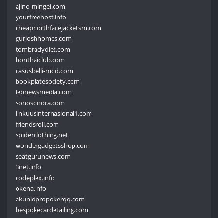
ajino-mingei.com
yourfreehost.info
cheapnorthfacejacketsm.com
gurjoshhomes.com
tombradydiet.com
bonthaiclub.com
casusbelli-mod.com
bookplatesociety.com
lebnewsmedia.com
sonosonora.com
linkuusinternasional1.com
friendsroll.com
spiderclothing.net
wondergadgetsshop.com
seatgurunews.com
3net.info
codeplex.info
okena.info
akunidpropokerqq.com
bespokecardetailing.com