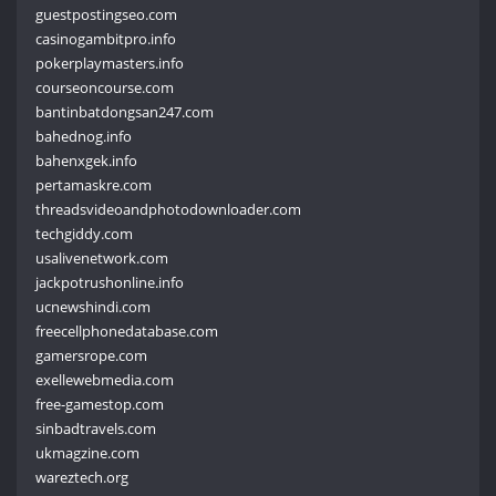
guestpostingseo.com
casinogambitpro.info
pokerplaymasters.info
courseoncourse.com
bantinbatdongsan247.com
bahednog.info
bahenxgek.info
pertamaskre.com
threadsvideoandphotodownloader.com
techgiddy.com
usalivenetwork.com
jackpotrushonline.info
ucnewshindi.com
freecellphonedatabase.com
gamersrope.com
exellewebmedia.com
free-gamestop.com
sinbadtravels.com
ukmagzine.com
wareztech.org