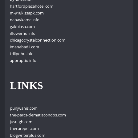
hartfordplazahotel.com
m-918kissapk.com
nabavkame.info
gakbiasa.com
iflowerhu.info
chicagocrystalconnection.com
imanabadii.com
trilipohu.info
appruptio.info
LINKS
punjwanis.com
the-parcs-clematiscondos.com
jusu-gb.com
thecarepet.com
blogwriterplus.com