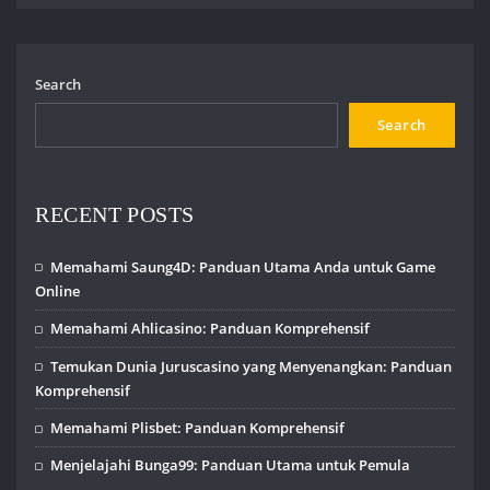
Search
Search
RECENT POSTS
Memahami Saung4D: Panduan Utama Anda untuk Game
Online
Memahami Ahlicasino: Panduan Komprehensif
Temukan Dunia Juruscasino yang Menyenangkan: Panduan
Komprehensif
Memahami Plisbet: Panduan Komprehensif
Menjelajahi Bunga99: Panduan Utama untuk Pemula