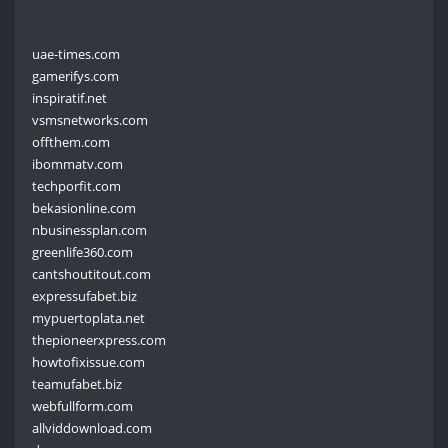
uae-times.com
gamerifys.com
inspiratif.net
vsmsnetworks.com
offthem.com
ibommatv.com
techporfit.com
bekasionline.com
nbusinessplan.com
greenlife360.com
cantshoutitout.com
expressufabet.biz
mypuertoplata.net
thepioneerxpress.com
howtofixissue.com
teamufabet.biz
webfullform.com
allviddownload.com