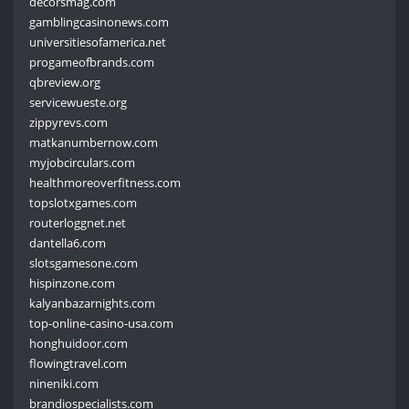
decorsmag.com
gamblingcasinonews.com
universitiesofamerica.net
progameofbrands.com
qbreview.org
servicewueste.org
zippyrevs.com
matkanumbernow.com
myjobcirculars.com
healthmoreoverfitness.com
topslotxgames.com
routerloggnet.net
dantella6.com
slotsgamesone.com
hispinzone.com
kalyanbazarnights.com
top-online-casino-usa.com
honghuidoor.com
flowingtravel.com
nineniki.com
brandiospecialists.com