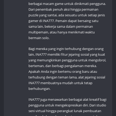
berbagai macam game untuk dinikmati pengguna.
Dari penembak penuh aksi hingga permainan
puzzle yang santai, ada sesuatu untuk setiap jenis
gamer di INA777. Pemain dapat bersaing satu
sama lain, bekerja sama dalam permainan
multipemain, atau hanya menikmati waktu
bermain solo.
Bagi mereka yang ingin terhubung dengan orang
lain, INA777 memiliki fitur jejaring sosial yang kuat
yang memungkinkan pengguna untuk mengobrol,
berteman, dan berbagi pengalaman mereka.
Apakah Anda ingin bertemu orang baru atau
terhubung dengan teman lama, alat jejaring sosial
INA777 membuatnya mudah untuk tetap
berhubungan.
INA777 juga menawarkan berbagai alat kreatif bagi
pengguna untuk mengekspresikan diri. Dari studio
seni virtual hingga perangkat lunak pembuatan