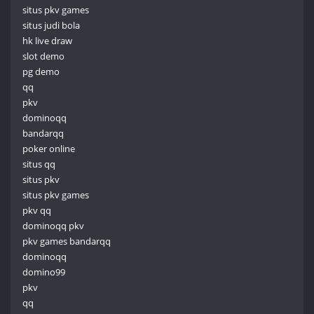
situs pkv games
situs judi bola
hk live draw
slot demo
pg demo
qq
pkv
dominoqq
bandarqq
poker online
situs qq
situs pkv
situs pkv games
pkv qq
dominoqq pkv
pkv games bandarqq
dominoqq
domino99
pkv
qq