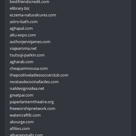
bestfriendscredit.com
elibrary.biz
eczema-naturalcures.com
astro-bath.com
aghapal.com
altu-expo.com
authorjennijames.com
viajearoma.net
tsutsuji-parkin.com
agharab.com
cheapammousa.com
thepositiveladiessoccerclub.com
recetasdecocinafaciles.com
naildesignsidea.net
greatpai.com
paperlanterntheatre.org
freeworshipnetwork.com
watercraftllc.com
abourge.com
afiliixs.com
alharammallz.com