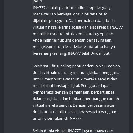
[ad_1]
INA777 adalah platform online populer yang
menawarkan berbagai opsi hiburan untuk
dijelajahi pengguna. Dari permainan dan dunia
virtual hingga jejaring sosial dan alat kreatif, INA777
memiliki sesuatu untuk semua orang. Apakah
Anda ingin terhubung dengan pengguna lain,
mengekspresikan kreativitas Anda, atau hanya
bersenang -senang, INA777 telah Anda liput.
Salah satu fitur paling populer dari INA777 adalah
dunia virtualnya, yang memungkinkan pengguna
untuk membuat avatar unik mereka sendiri dan
menjelajahi lanskap digital. Pengguna dapat
berinteraksi dengan pemain lain, berpartisipasi
dalam kegiatan, dan bahkan membangun rumah
virtual mereka sendiri. Dengan berbagai macam
dunia untuk dipilih, selalu ada sesuatu yang baru
untuk ditemukan di INA777.
Selain dunia virtual, INA777 juga menawarkan