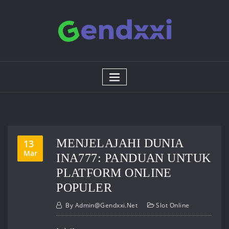
Skip
to
content
MENJELAJAHI DUNIA
13
Mar
INA777: PANDUAN UNTUK
PLATFORM ONLINE
POPULER
By
Admin@gendxxi.net
Slot Online