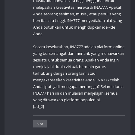
musik, ada banyak cara bagi pengguna untuk
melepaskan kreativitas mereka di INA777. Apakah
Anda seorang seniman, musisi, atau penulis yang
bercita -cita tinggi, INA777 menyediakan alat yang
Anda butuhkan untuk menghidupkan ide -ide
Anda.
Secara keseluruhan, INA777 adalah platform online
yang bersemangat dan menarik yang menawarkan
sesuatu untuk semua orang. Apakah Anda ingin
menjelajahi dunia virtual, bermain game,
terhubung dengan orang lain, atau
mengekspresikan kreativitas Anda, INA777 telah
Anda liput. Jadi mengapa menunggu? Selami dunia
INA777 hari ini dan mulailah menjelajahi semua
yang ditawarkan platform populer ini.
[ad_2]
Slot