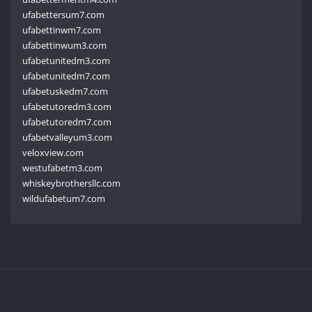
ufabettersum7.com
ufabettinwm7.com
ufabettinwum3.com
ufabetunitedm3.com
ufabetunitedm7.com
ufabetuskedm7.com
ufabetutoredm3.com
ufabetutoredm7.com
ufabetvalleyum3.com
veloxview.com
westufabetm3.com
whiskeybrothersllc.com
wildufabetum7.com