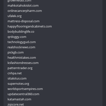
growmefast.com
mahkotahokislot.com
onlinecancerpharm.com
ufalek.org
mattress-disposal.com
happyflooringandcabinets.com
bodybuildinglife.co
qrdoggy.com
technologygud.com
realshocknews.com
pickgb.com
healthmistakes.com
ksfashiondresses.com
patterntrader.org
cnhpa.net
sitalotus.com
supernotes.org
worldsportsempires.com
updatecentral360.com
katamastah.com
zqscore.net