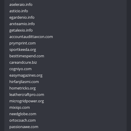
aseleraio.info
asticio.info
egardenio.info
arxteamio.info
getalexio.info
accountaudittaxcon.com
prymprint.com
sportkeeda.org
besttimespend.com
careandcure.biz
cogniyo.com
easymagazines.org
hirfanjilasmi.com
hometricks.org
leathercraftpro.com
microgridpower.org
mixiqo.com
needglobe.com
ortocoach.com
passionawe.com