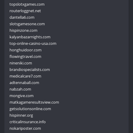
topslotxgames.com
routerloggnet.net
dantella6.com
slotsgamesone.com
hispinzone.com
kalyanbazarnights.com
top-online-casino-usa.com
honghuidoor.com
flowingtravel.com
nineniki.com
brandiospecialists.com
medicalcare7.com
adtennaball.com
nabzah.com
mongive.com
matkagameresultsview.com
getsolutionsonline.com
hispinner.org
criticalinsurance.info
nokariposter.com