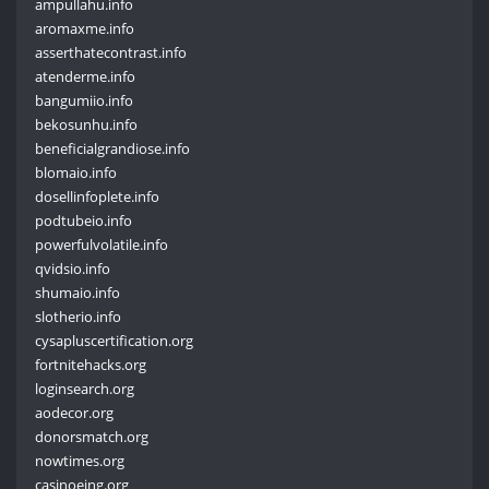
ampullahu.info
aromaxme.info
asserthatecontrast.info
atenderme.info
bangumiio.info
bekosunhu.info
beneficialgrandiose.info
blomaio.info
dosellinfoplete.info
podtubeio.info
powerfulvolatile.info
qvidsio.info
shumaio.info
slotherio.info
cysapluscertification.org
fortnitehacks.org
loginsearch.org
aodecor.org
donorsmatch.org
nowtimes.org
casinoeing.org