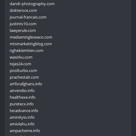
dandr-photography.com
dokteroce.com
journal-francais.com
justintv10.com
lawyerule.com
mediamingleseaco.com
mtsmarketingblog.com
nghekiemtien.com
wasirku.com
tejas24.com
poolturbo.com
prachestait.com
artforafghans.info
airvendio.info
healthexe.info
puretecx.info
tecadvance.info
aminityio.info
amiolahu.info
ampacheme.info