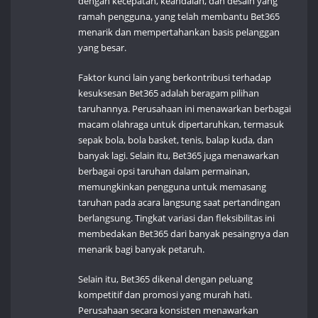
dengan kecepatan, keandalan, dan desain yang
ramah pengguna, yang telah membantu Bet365
menarik dan mempertahankan basis pelanggan
yang besar.
Faktor kunci lain yang berkontribusi terhadap
kesuksesan Bet365 adalah beragam pilihan
taruhannya. Perusahaan ini menawarkan berbagai
macam olahraga untuk dipertaruhkan, termasuk
sepak bola, bola basket, tenis, balap kuda, dan
banyak lagi. Selain itu, Bet365 juga menawarkan
berbagai opsi taruhan dalam permainan,
memungkinkan pengguna untuk memasang
taruhan pada acara langsung saat pertandingan
berlangsung. Tingkat variasi dan fleksibilitas ini
membedakan Bet365 dari banyak pesaingnya dan
menarik bagi banyak petaruh.
Selain itu, Bet365 dikenal dengan peluang
kompetitif dan promosi yang murah hati.
Perusahaan secara konsisten menawarkan