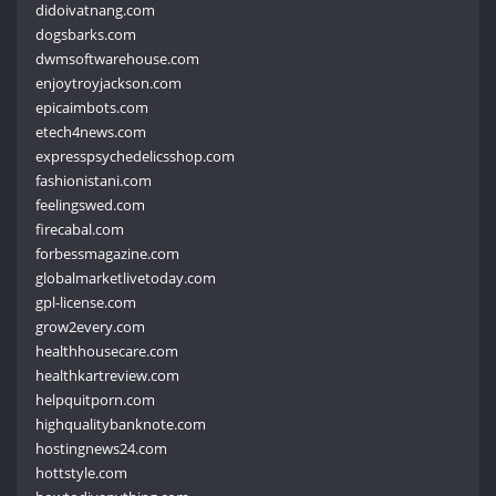
didoivatnang.com
dogsbarks.com
dwmsoftwarehouse.com
enjoytroyjackson.com
epicaimbots.com
etech4news.com
expresspsychedelicsshop.com
fashionistani.com
feelingswed.com
firecabal.com
forbessmagazine.com
globalmarketlivetoday.com
gpl-license.com
grow2every.com
healthhousecare.com
healthkartreview.com
helpquitporn.com
highqualitybanknote.com
hostingnews24.com
hottstyle.com