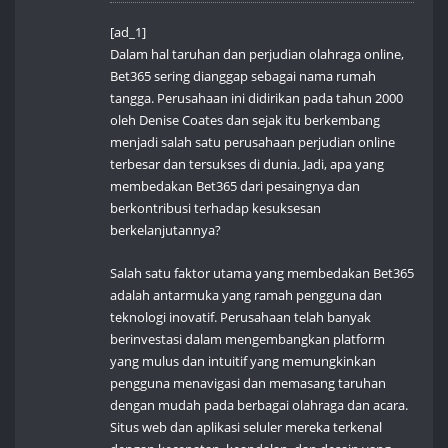
[ad_1]
Dalam hal taruhan dan perjudian olahraga online,
Bet365 sering dianggap sebagai nama rumah
tangga. Perusahaan ini didirikan pada tahun 2000
oleh Denise Coates dan sejak itu berkembang
menjadi salah satu perusahaan perjudian online
terbesar dan tersukses di dunia. Jadi, apa yang
membedakan Bet365 dari pesaingnya dan
berkontribusi terhadap kesuksesan
berkelanjutannya?
Salah satu faktor utama yang membedakan Bet365
adalah antarmuka yang ramah pengguna dan
teknologi inovatif. Perusahaan telah banyak
berinvestasi dalam mengembangkan platform
yang mulus dan intuitif yang memungkinkan
pengguna menavigasi dan memasang taruhan
dengan mudah pada berbagai olahraga dan acara.
Situs web dan aplikasi seluler mereka terkenal