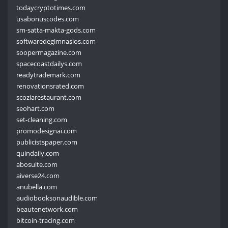
todaycryptotimes.com
usabonuscodes.com
sm-satta-makta-gods.com
softwaredegimnasios.com
soopermagazine.com
spacecoastdailys.com
readytrademark.com
renovationsrated.com
scoziarestaurant.com
seohart.com
set-cleaning.com
promodesignai.com
publicistspaper.com
quindaily.com
abosulte.com
aiverse24.com
anubella.com
audiobooksonaudible.com
beautenetwork.com
bitcoin-tracing.com