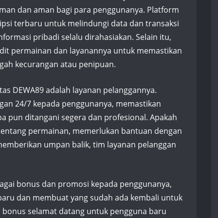
man dan aman bagi para penggunanya. Platform
psi terbaru untuk melindungi data dan transaksi
rmasi pribadi selalu dirahasiakan. Selain itu,
dit permainan dan layanannya untuk memastikan
gah kecurangan atau penipuan.
ritas DEWA89 adalah layanan pelanggannya.
ngan 24/7 kepada penggunanya, memastikan
 pun ditangani segera dan profesional. Apakah
 tentang permainan, memerlukan bantuan dengan
memberikan umpan balik, tim layanan pelanggan
gai bonus dan promosi kepada penggunanya,
aru dan membuat yang sudah ada kembali untuk
i bonus selamat datang untuk pengguna baru