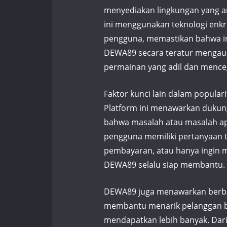
menyediakan lingkungan yang a
ini menggunakan teknologi enkri
pengguna, memastikan bahwa info
DEWA89 secara teratur mengau
permainan yang adil dan mence
Faktor kunci lain dalam popula
Platform ini menawarkan duku
bahwa masalah atau masalah apa
pengguna memiliki pertanyaan
pembayaran, atau hanya ingin 
DEWA89 selalu siap membantu.
DEWA89 juga menawarkan berba
membantu menarik pelanggan b
mendapatkan lebih banyak. Dar