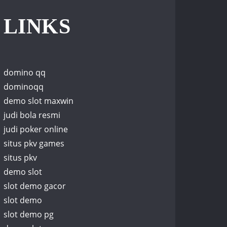
LINKS
domino qq
dominoqq
demo slot maxwin
judi bola resmi
judi poker online
situs pkv games
situs pkv
demo slot
slot demo gacor
slot demo
slot demo pg