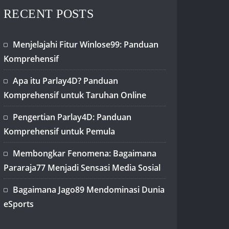
RECENT POSTS
Menjelajahi Fitur Winlose99: Panduan
Komprehensif
Apa itu Parlay4D? Panduan
Komprehensif untuk Taruhan Online
Pengertian Parlay4D: Panduan
Komprehensif untuk Pemula
Membongkar Fenomena: Bagaimana
Pararaja77 Menjadi Sensasi Media Sosial
Bagaimana Jago89 Mendominasi Dunia
eSports