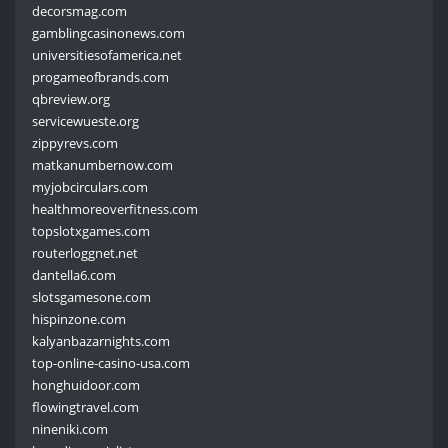
decorsmag.com
gamblingcasinonews.com
universitiesofamerica.net
progameofbrands.com
qbreview.org
servicewueste.org
zippyrevs.com
matkanumbernow.com
myjobcirculars.com
healthmoreoverfitness.com
topslotxgames.com
routerloggnet.net
dantella6.com
slotsgamesone.com
hispinzone.com
kalyanbazarnights.com
top-online-casino-usa.com
honghuidoor.com
flowingtravel.com
nineniki.com