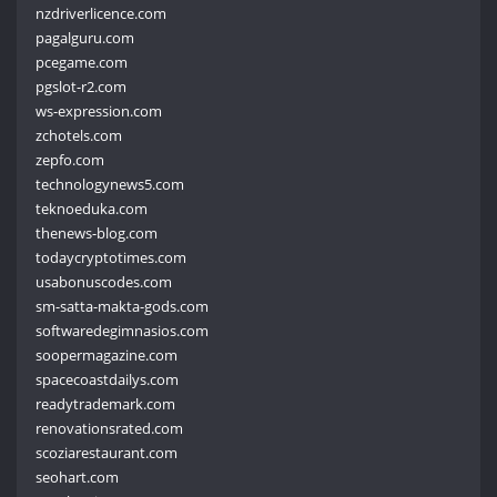
nzdriverlicence.com
pagalguru.com
pcegame.com
pgslot-r2.com
ws-expression.com
zchotels.com
zepfo.com
technologynews5.com
teknoeduka.com
thenews-blog.com
todaycryptotimes.com
usabonuscodes.com
sm-satta-makta-gods.com
softwaredegimnasios.com
soopermagazine.com
spacecoastdailys.com
readytrademark.com
renovationsrated.com
scoziarestaurant.com
seohart.com