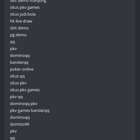
slot demo mahjong
situs pkv games
situs judi bola
hk live draw
slot demo
pg demo
qq
pkv
dominoqq
bandarqq
poker online
situs qq
situs pkv
situs pkv games
pkv qq
dominoqq pkv
pkv games bandarqq
dominoqq
domino99
pkv
qq