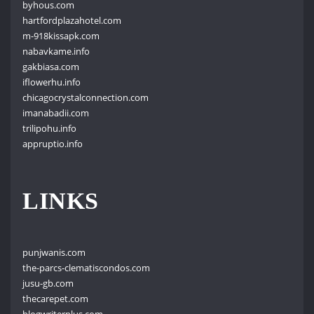
byhous.com
hartfordplazahotel.com
m-918kissapk.com
nabavkame.info
gakbiasa.com
iflowerhu.info
chicagocrystalconnection.com
imanabadii.com
trilipohu.info
appruptio.info
LINKS
punjwanis.com
the-parcs-clematiscondos.com
jusu-gb.com
thecarepet.com