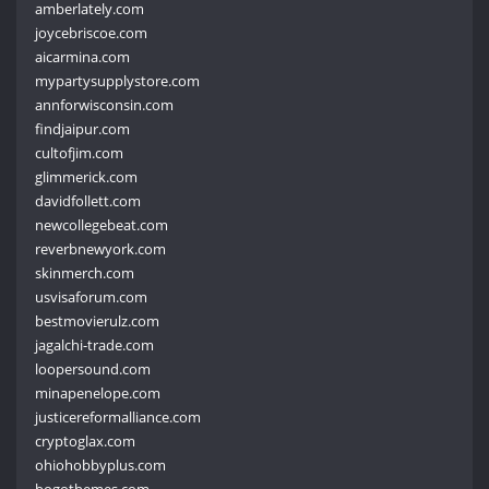
amberlately.com
joycebriscoe.com
aicarmina.com
mypartysupplystore.com
annforwisconsin.com
findjaipur.com
cultofjim.com
glimmerick.com
davidfollett.com
newcollegebeat.com
reverbnewyork.com
skinmerch.com
usvisaforum.com
bestmovierulz.com
jagalchi-trade.com
loopersound.com
minapenelope.com
justicereformalliance.com
cryptoglax.com
ohiohobbyplus.com