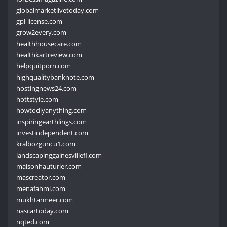
globalmarketlivetoday.com
gpl-license.com
grow2every.com
healthhousecare.com
healthkartreview.com
helpquitporn.com
highqualitybanknote.com
hostingnews24.com
hottstyle.com
howtodiyanything.com
inspiringearthlings.com
investindependent.com
kralbozguncu1.com
landscapinggainesvillefl.com
maisonhauturier.com
mascreator.com
menafahmi.com
mukhtarmeer.com
nascartoday.com
nqted.com