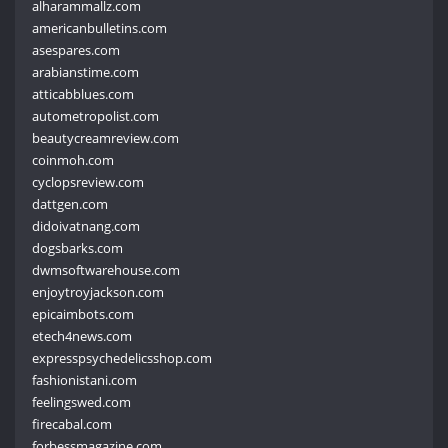
alharammallz.com
americanbulletins.com
asespares.com
arabianstime.com
atticabblues.com
autometropolist.com
beautycreamreview.com
coinmoh.com
cyclopsreview.com
dattgen.com
didoivatnang.com
dogsbarks.com
dwmsoftwarehouse.com
enjoytroyjackson.com
epicaimbots.com
etech4news.com
expresspsychedelicsshop.com
fashionistani.com
feelingswed.com
firecabal.com
forbessmagazine.com