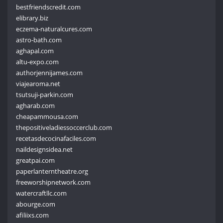
bestfriendscredit.com
elibrary.biz
eczema-naturalcures.com
astro-bath.com
aghapal.com
altu-expo.com
authorjennijames.com
viajearoma.net
tsutsuji-parkin.com
agharab.com
cheapammousa.com
thepositiveladiessoccerclub.com
recetasdecocinafaciles.com
naildesignsidea.net
greatpai.com
paperlanterntheatre.org
freeworshipnetwork.com
watercraftllc.com
abourge.com
afiliixs.com