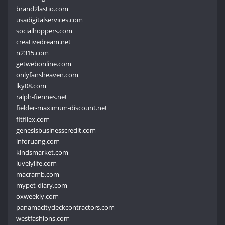
brand2lastio.com
usadigitalservices.com
socialhoppers.com
creativedream.net
n2315.com
getwebonline.com
onlyfansheaven.com
lky08.com
ralph-fiennes.net
fielder-maximum-discount.net
fitfllex.com
genesisbusinesscredit.com
inforuang.com
kindsmarket.com
luvelylife.com
macramb.com
mypet-diary.com
oxweekly.com
panamacitydeckcontractors.com
westfashions.com