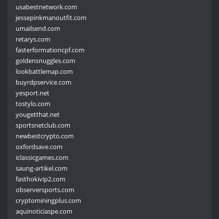
usabestnetwork.com
jessepinkmanoutfit.com
umailsend.com
retarys.com
fasterformationcpf.com
goldensnuggles.com
lookbattlemap.com
buyrdpservice.com
yesport.net
tostylo.com
yougetthat.net
sportsnetclub.com
newbestcrypto.com
oxfordsave.com
iclassicgames.com
saung-artikel.com
fasthokivip2.com
observersports.com
cryptominingplus.com
aquinoticiaspe.com