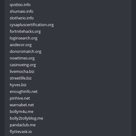
qvidsio.info
shumaio.info
slotherio.info
cysapluscertification.org
fortnitehacks.org
loginsearch.org
aodecor.org
donorsmatch.org
nowtimes.org
casinoeing.org
livemocha.biz
streetlife.biz
hyves.biz
enoughinfo.net
pinhive.net
warnabet.net
bollym4u.me
bolly2tollyblog.me
pandaclub.me
flyttevask.io