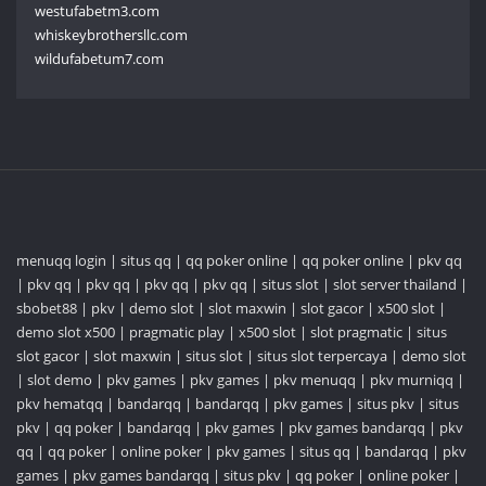
westufabetm3.com
whiskeybrothersllc.com
wildufabetum7.com
menuqq login
|
situs qq
|
qq poker online
|
qq poker online
|
pkv qq
|
pkv qq
|
pkv qq
|
pkv qq
|
pkv qq
|
situs slot
|
slot server thailand
|
sbobet88
|
pkv
|
demo slot
|
slot maxwin
|
slot gacor
|
x500 slot
|
demo slot x500
|
pragmatic play
|
x500 slot
|
slot pragmatic
|
situs
slot gacor
|
slot maxwin
|
situs slot
|
situs slot terpercaya
|
demo slot
|
slot demo
|
pkv games
|
pkv games
|
pkv menuqq
|
pkv murniqq
|
pkv hematqq
|
bandarqq
|
bandarqq
|
pkv games
|
situs pkv
|
situs
pkv
|
qq poker
|
bandarqq
|
pkv games
|
pkv games bandarqq
|
pkv
qq
|
qq poker
|
online poker
|
pkv games
|
situs qq
|
bandarqq
|
pkv
games
|
pkv games bandarqq
|
situs pkv
|
qq poker
|
online poker
|