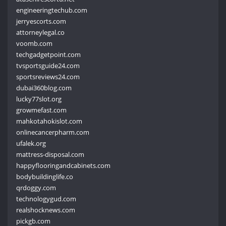
engineeringtechub.com
jerryescorts.com
attorneylegal.co
voomb.com
techgadgetpoint.com
tvsportsguide24.com
sportsreviews24.com
dubai360blog.com
lucky77slot.org
growmefast.com
mahkotahokislot.com
onlinecancerpharm.com
ufalek.org
mattress-disposal.com
happyflooringandcabinets.com
bodybuildinglife.co
qrdoggy.com
technologygud.com
realshocknews.com
pickgb.com