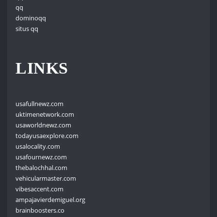
qq
dominoqq
situs qq
LINKS
usafullnewz.com
uktimenetwork.com
usaworldnewz.com
todayusaexplore.com
usalocality.com
usafournewz.com
thebalochhal.com
vehicularmaster.com
vibesaccent.com
ampajavierdemiguel.org
brainboosters.co