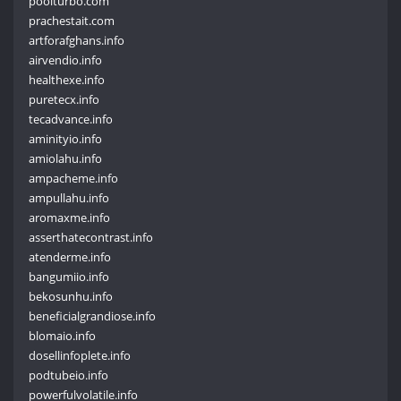
poolturbo.com
prachestait.com
artforafghans.info
airvendio.info
healthexe.info
puretecx.info
tecadvance.info
aminityio.info
amiolahu.info
ampacheme.info
ampullahu.info
aromaxme.info
asserthatecontrast.info
atenderme.info
bangumiio.info
bekosunhu.info
beneficialgrandiose.info
blomaio.info
dosellinfoplete.info
podtubeio.info
powerfulvolatile.info