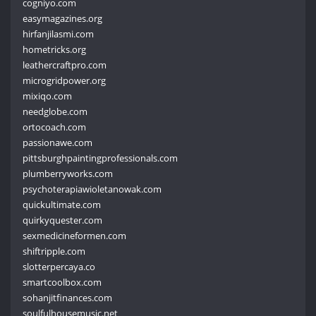
cogniyo.com
easymagazines.org
hirfanjilasmi.com
hometricks.org
leathercraftpro.com
microgridpower.org
mixiqo.com
needglobe.com
ortocoach.com
passionawe.com
pittsburghpaintingprofessionals.com
plumberryworks.com
psychoterapiawioletanowak.com
quickultimate.com
quirkyquester.com
sexmedicineformen.com
shiftripple.com
slotterpercaya.co
smartcoolbox.com
sohanjitfinances.com
soulfulhousemusic.net