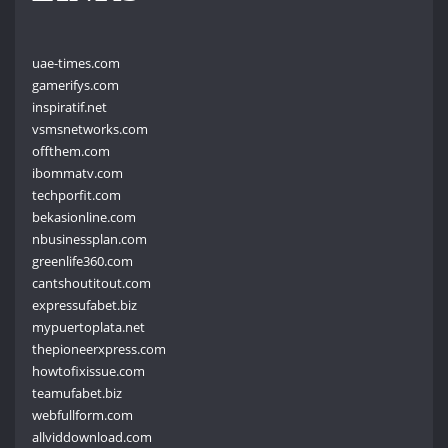
uae-times.com
gamerifys.com
inspiratif.net
vsmsnetworks.com
offthem.com
ibommatv.com
techporfit.com
bekasionline.com
nbusinessplan.com
greenlife360.com
cantshoutitout.com
expressufabet.biz
mypuertoplata.net
thepioneerxpress.com
howtofixissue.com
teamufabet.biz
webfullform.com
allviddownload.com