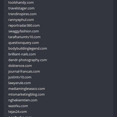
toolshandy.com
travelstager.com
trendinspires.com
rannyephul.com
reportradar360.com
swaggyfashion.com
taraftariumtv10.com
questionquery.com
bodybuildinglegend.com
brilliant-nails.com
dandr-photography.com
dokteroce.com
journal-francais.com
justintv10.com
lawyerule.com
mediamingleseaco.com
mtsmarketingblog.com
nghekiemtien.com
wasirku.com
tejas24.com