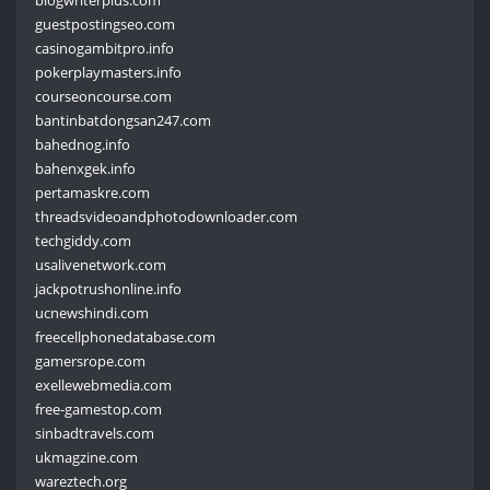
blogwriterplus.com
guestpostingseo.com
casinogambitpro.info
pokerplaymasters.info
courseoncourse.com
bantinbatdongsan247.com
bahednog.info
bahenxgek.info
pertamaskre.com
threadsvideoandphotodownloader.com
techgiddy.com
usalivenetwork.com
jackpotrushonline.info
ucnewshindi.com
freecellphonedatabase.com
gamersrope.com
exellewebmedia.com
free-gamestop.com
sinbadtravels.com
ukmagzine.com
wareztech.org