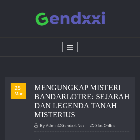
Skip
to
content
MENGUNGKAP MISTERI
25
Mar
BANDARLOTRE: SEJARAH
DAN LEGENDA TANAH
MISTERIUS
By
Admin@gendxxi.net
Slot Online