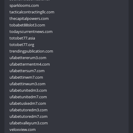
sparklooms.com
tacticalcontractingllc.com
thecapitalpowers.com
tobabet88slot3.com
todayscurrentnews.com
totobet77.asia
totobet77.org
trendingpublication.com
ufabettererum3.com
ufabettermentm4.com
ufabettersum7.com
ufabettinwm7.com
ufabettinwum3.com
ufabetunitedm3.com
ufabetunitedm7.com
ufabetuskedm7.com
ufabetutoredm3.com
ufabetutoredm7.com
ufabetvalleyum3.com
veloxview.com