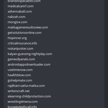
brandiospecialists.com
medicalcare7.com
adtennaball.com
nabzah.com
mongive.com
matkagameresultsview.com
getsolutionsonline.com
hispinner.org
criticalinsurance.info
nokariposter.com
kalyan-guessing-nightplay.com
gameofpanels.com
androidappsdownloader.com
usetimenow.com
healthblow.com
gohelpmate.com
rajdhani-satta-matka.com
writerscraft.net
elearning-childprotection.com
wrestling4mena.com
knowledgeforall.info