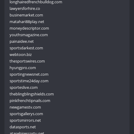
longhairedfrenchbulldog.com
lawyersforhire.co
businemarket.com
matahari88play.net
moneydescriptor.com
youthsmagazine.com
painaidee.net
sportsdarkest.com
webtoon.biz
thesportswires.com
hyungpro.com
sportingnewsnet.com
sportstime24day.com
sporteslive.com
theblingblingshields.com
pinkfrenchtipnails.com
newgamestv.com
sportsgallerys.com
sportsmirrors.net
datasports.net
atasehirescortu.net