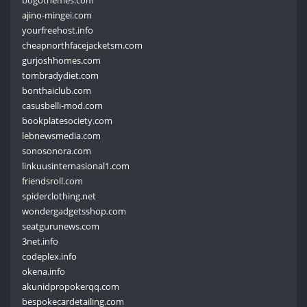
bogothemes.com
ajino-mingei.com
yourfreehost.info
cheapnorthfacejacketsm.com
gurjoshhomes.com
tombradydiet.com
bonthaiclub.com
casusbelli-mod.com
bookplatesociety.com
lebnewsmedia.com
sonosonora.com
linkuusinternasional1.com
friendsroll.com
spiderclothing.net
wondergadgetsshop.com
seatgurunews.com
3net.info
codeplex.info
okena.info
akunidpropokerqq.com
bespokecardetailing.com