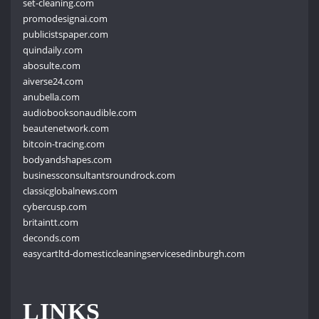
set-cleaning.com
promodesignai.com
publicistspaper.com
quindaily.com
abosulte.com
aiverse24.com
anubella.com
audiobooksonaudible.com
beautenetwork.com
bitcoin-tracing.com
bodyandshapes.com
businessconsultantsroundrock.com
classicglobalnews.com
cybercusp.com
britaintt.com
deconds.com
easycartltd-domesticcleaningservicesedinburgh.com
LINKS