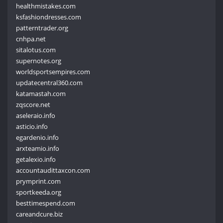
healthmistakes.com
ksfashiondresses.com
patterntrader.org
cnhpa.net
sitalotus.com
supernotes.org
worldsportsempires.com
updatecentral360.com
katamastah.com
zqscore.net
aseleraio.info
asticio.info
egardenio.info
arxteamio.info
getalexio.info
accountaudittaxcon.com
prymprint.com
sportkeeda.org
besttimespend.com
careandcure.biz