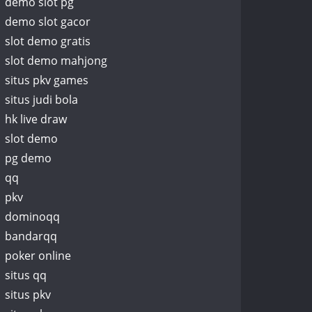
demo slot pg
demo slot gacor
slot demo gratis
slot demo mahjong
situs pkv games
situs judi bola
hk live draw
slot demo
pg demo
qq
pkv
dominoqq
bandarqq
poker online
situs qq
situs pkv