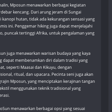
nalin, Mposun menawarkan berbagai kegiatan
rdebar kencang. Dari arung jeram di Sungai
ui kanopi hutan, tidak ada kekurangan sensasi yang
amis ini. Penggemar hiking juga dapat menjelajahi
, puncak tertinggi Afrika, untuk pengalaman yang
sun juga menawarkan warisan budaya yang kaya
ung dapat membenamkan diri dalam tradisi yang
at, seperti Maasai dan Kikuyu, dengan
sional, ritual, dan upacara. Pecinta seni juga akan
rajin Mposun, yang menciptakan kerajinan tangan
ekstil menggunakan teknik tradisional yang
erasi.
poSun menawarkan berbagai opsi yang sesuai