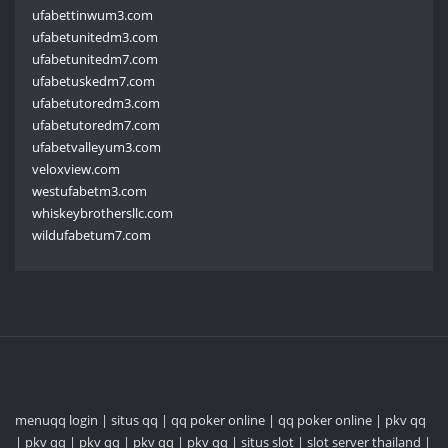
ufabettinwum3.com
ufabetunitedm3.com
ufabetunitedm7.com
ufabetuskedm7.com
ufabetutoredm3.com
ufabetutoredm7.com
ufabetvalleyum3.com
veloxview.com
westufabetm3.com
whiskeybrothersllc.com
wildufabetum7.com
menuqq login
|
situs qq
|
qq poker online
|
qq poker online
|
pkv qq
|
pkv qq
|
pkv qq
|
pkv qq
|
pkv qq
|
situs slot
|
slot server thailand
|