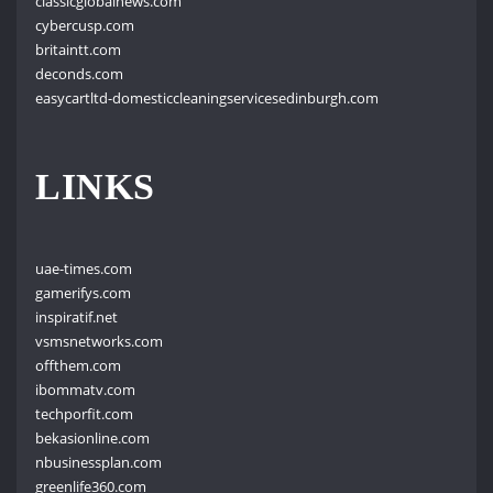
classicglobalnews.com
cybercusp.com
britaintt.com
deconds.com
easycartltd-domesticcleaningservicesedinburgh.com
LINKS
uae-times.com
gamerifys.com
inspiratif.net
vsmsnetworks.com
offthem.com
ibommatv.com
techporfit.com
bekasionline.com
nbusinessplan.com
greenlife360.com