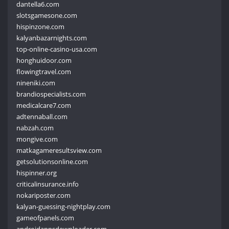
dantella6.com
slotsgamesone.com
hispinzone.com
kalyanbazarnights.com
top-online-casino-usa.com
honghuidoor.com
flowingtravel.com
nineniki.com
brandiospecialists.com
medicalcare7.com
adtennaball.com
nabzah.com
mongive.com
matkagameresultsview.com
getsolutionsonline.com
hispinner.org
criticalinsurance.info
nokariposter.com
kalyan-guessing-nightplay.com
gameofpanels.com
androidappsdownloader.com