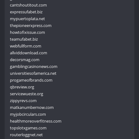
cantshoutitout.com
expressufabet.biz
mypuertoplata.net
thepioneerxpress.com
howtofixissue.com
teamufabet.biz
webfullform.com
allviddownload.com
decorsmag.com
gamblingcasinonews.com
universitiesofamerica.net
progameofbrands.com
qbreview.org
servicewueste.org
zippyrevs.com
matkanumbernow.com
myjobcirculars.com
healthmoreoverfitness.com
topslotxgames.com
routerloggnet.net