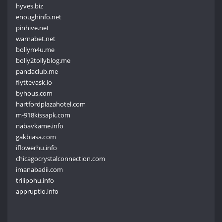
hyves.biz
enoughinfo.net
pinhive.net
warnabet.net
bollym4u.me
bolly2tollyblog.me
pandaclub.me
flyttevask.io
byhous.com
hartfordplazahotel.com
m-918kissapk.com
nabavkame.info
gakbiasa.com
iflowerhu.info
chicagocrystalconnection.com
imanabadii.com
trilipohu.info
appruptio.info