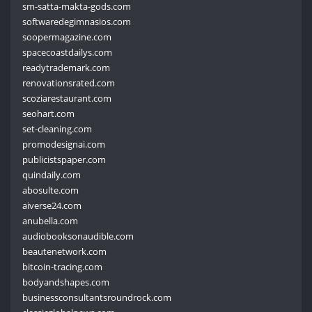
sm-satta-makta-gods.com
softwaredegimnasios.com
soopermagazine.com
spacecoastdailys.com
readytrademark.com
renovationsrated.com
scoziarestaurant.com
seohart.com
set-cleaning.com
promodesignai.com
publicistspaper.com
quindaily.com
abosulte.com
aiverse24.com
anubella.com
audiobooksonaudible.com
beautenetwork.com
bitcoin-tracing.com
bodyandshapes.com
businessconsultantsroundrock.com