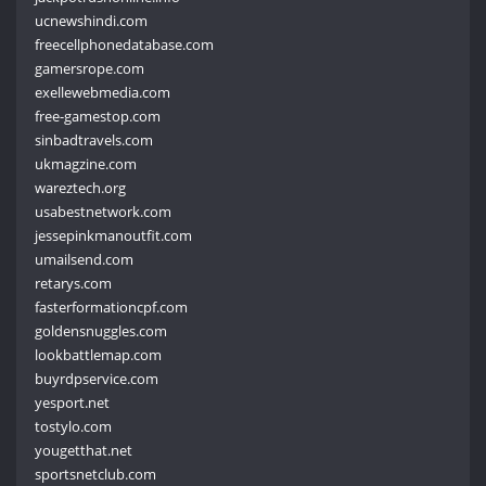
ucnewshindi.com
freecellphonedatabase.com
gamersrope.com
exellewebmedia.com
free-gamestop.com
sinbadtravels.com
ukmagzine.com
wareztech.org
usabestnetwork.com
jessepinkmanoutfit.com
umailsend.com
retarys.com
fasterformationcpf.com
goldensnuggles.com
lookbattlemap.com
buyrdpservice.com
yesport.net
tostylo.com
yougetthat.net
sportsnetclub.com