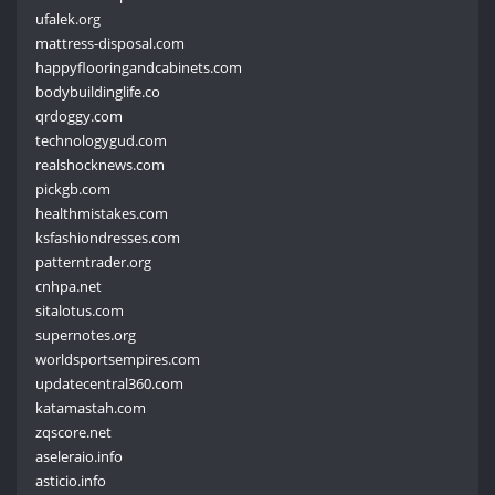
ufalek.org
mattress-disposal.com
happyflooringandcabinets.com
bodybuildinglife.co
qrdoggy.com
technologygud.com
realshocknews.com
pickgb.com
healthmistakes.com
ksfashiondresses.com
patterntrader.org
cnhpa.net
sitalotus.com
supernotes.org
worldsportsempires.com
updatecentral360.com
katamastah.com
zqscore.net
aseleraio.info
asticio.info