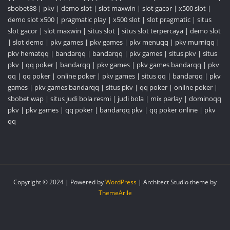
sbobet88
|
pkv
|
demo slot
|
slot maxwin
|
slot gacor
|
x500 slot
|
demo slot x500
|
pragmatic play
|
x500 slot
|
slot pragmatic
|
situs
slot gacor
|
slot maxwin
|
situs slot
|
situs slot terpercaya
|
demo slot
|
slot demo
|
pkv games
|
pkv games
|
pkv menuqq
|
pkv murniqq
|
pkv hematqq
|
bandarqq
|
bandarqq
|
pkv games
|
situs pkv
|
situs
pkv
|
qq poker
|
bandarqq
|
pkv games
|
pkv games bandarqq
|
pkv
qq
|
qq poker
|
online poker
|
pkv games
|
situs qq
|
bandarqq
|
pkv
games
|
pkv games bandarqq
|
situs pkv
|
qq poker
|
online poker
|
sbobet wap
|
situs judi bola resmi
|
judi bola
|
mix parlay
|
dominoqq
pkv
|
pkv games
|
qq poker
|
bandarqq pkv
|
qq poker online
|
pkv
qq
Copyright © 2024 | Powered by
WordPress
|
Architect Studio theme by
ThemeArile