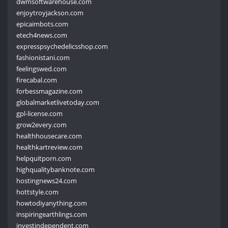
dwmsoftwarehouse.com
enjoytroyjackson.com
epicaimbots.com
etech4news.com
expresspsychedelicsshop.com
fashionistani.com
feelingswed.com
firecabal.com
forbessmagazine.com
globalmarketlivetoday.com
gpl-license.com
grow2every.com
healthhousecare.com
healthkartreview.com
helpquitporn.com
highqualitybanknote.com
hostingnews24.com
hottstyle.com
howtodiyanything.com
inspiringearthlings.com
investindependent.com