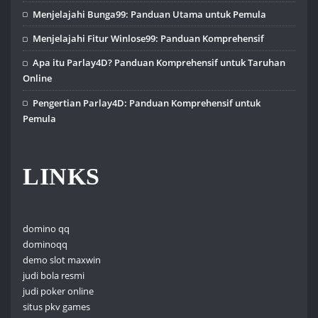
Menjelajahi Bunga99: Panduan Utama untuk Pemula
Menjelajahi Fitur Winlose99: Panduan Komprehensif
Apa itu Parlay4D? Panduan Komprehensif untuk Taruhan
Online
Pengertian Parlay4D: Panduan Komprehensif untuk
Pemula
LINKS
domino qq
dominoqq
demo slot maxwin
judi bola resmi
judi poker online
situs pkv games