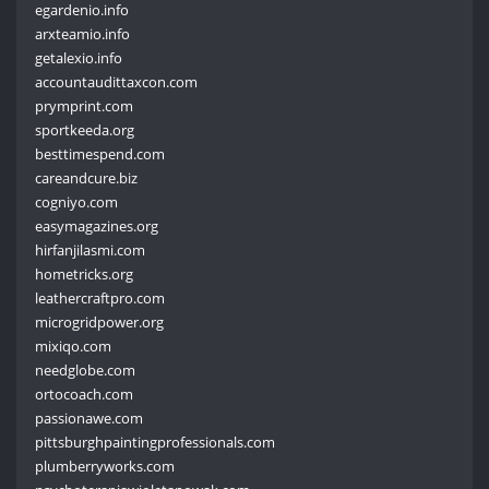
egardenio.info
arxteamio.info
getalexio.info
accountaudittaxcon.com
prymprint.com
sportkeeda.org
besttimespend.com
careandcure.biz
cogniyo.com
easymagazines.org
hirfanjilasmi.com
hometricks.org
leathercraftpro.com
microgridpower.org
mixiqo.com
needglobe.com
ortocoach.com
passionawe.com
pittsburghpaintingprofessionals.com
plumberryworks.com