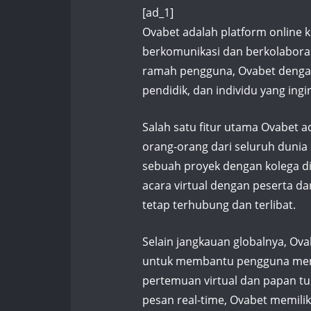
[ad_1]
Ovabet adalah platform online k
berkomunikasi dan berkolaborasi
ramah pengguna, Ovabet dengan 
pendidik, dan individu yang in
Salah satu fitur utama Ovabe
orang-orang dari seluruh dunia 
sebuah proyek dengan kolega di
acara virtual dengan peserta d
tetap terhubung dan terlibat.
Selain jangkauan globalnya, Ov
untuk membantu pengguna menc
pertemuan virtual dan papan tuli
pesan real-time, Ovabet memili