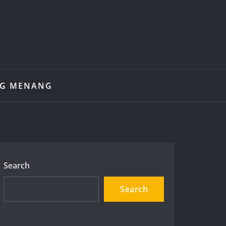
NG MENANG
Search
Search