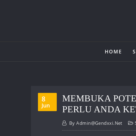
Skip
to
content
HOME
MEMBUKA POTE
8
Jun
PERLU ANDA KE
By
Admin@gendxxi.net