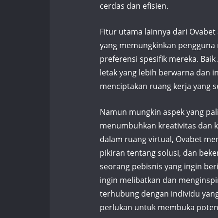
cerdas dan efisien.
Fitur utama lainnya dari Ovabe
yang memungkinkan pengguna 
preferensi spesifik mereka. Bai
letak yang lebih berwarna dan in
menciptakan ruang kerja yang s
Namun mungkin aspek yang pali
menumbuhkan kreativitas dan k
dalam ruang virtual, Ovabet me
pikiran tentang solusi, dan be
seorang pebisnis yang ingin be
ingin melibatkan dan menginspir
terhubung dengan individu yang
perlukan untuk membuka poten