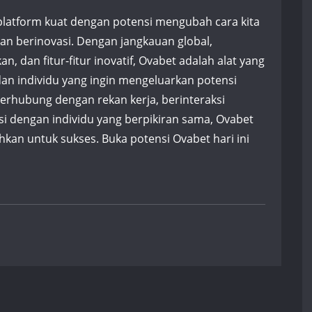
platform kuat dengan potensi mengubah cara kita
an berinovasi. Dengan jangkauan global,
, dan fitur-fitur inovatif, Ovabet adalah alat yang
 dan individu yang ingin mengeluarkan potensi
terhubung dengan rekan kerja, berinteraksi
si dengan individu yang berpikiran sama, Ovabet
kan untuk sukses. Buka potensi Ovabet hari ini