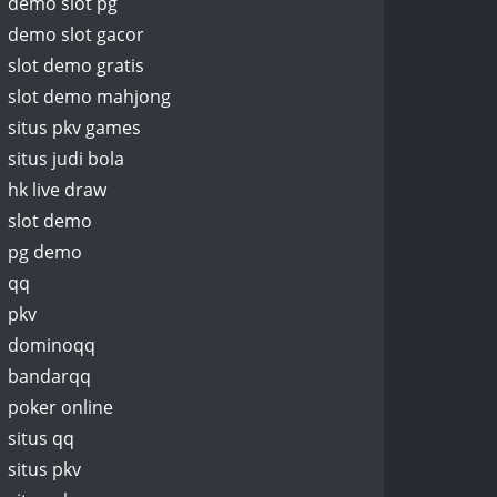
demo slot pg
demo slot gacor
slot demo gratis
slot demo mahjong
situs pkv games
situs judi bola
hk live draw
slot demo
pg demo
qq
pkv
dominoqq
bandarqq
poker online
situs qq
situs pkv