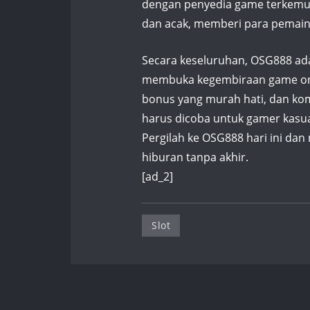
dengan penyedia game terkemu
dan acak, memberi para pemain
Secara keseluruhan, OSG888 ada
membuka kegembiraan game onl
bonus yang murah hati, dan ko
harus dicoba untuk gamer kasu
Pergilah ke OSG888 hari ini da
hiburan tanpa akhir.
[ad_2]
Slot