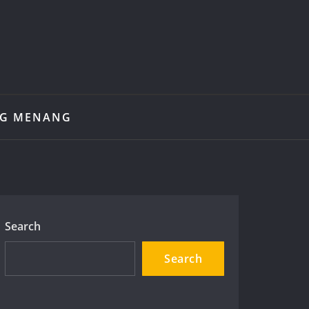
NG MENANG
Search
Search