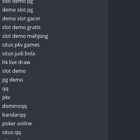
slot demo pg
demo slot pg
demo slot gacor
slot demo gratis
slot demo mahjong
situs pkv games
situs judi bola
hk live draw
slot demo
pg demo
qq
pkv
dominoqq
bandarqq
poker online
situs qq