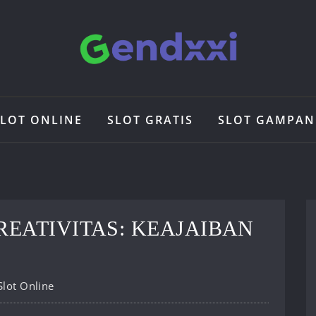
SLOT ONLINE
SLOT GRATIS
SLOT GAMPA
EATIVITAS: KEAJAIBAN
Slot Online