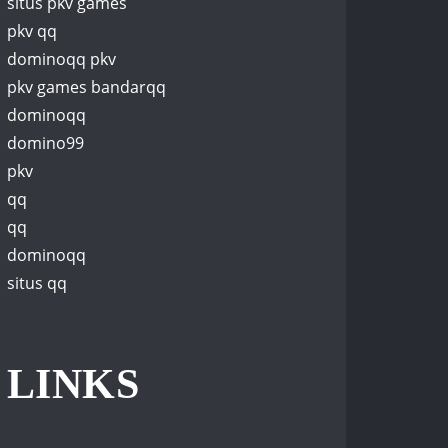
situs pkv games
pkv qq
dominoqq pkv
pkv games bandarqq
dominoqq
domino99
pkv
qq
qq
dominoqq
situs qq
LINKS