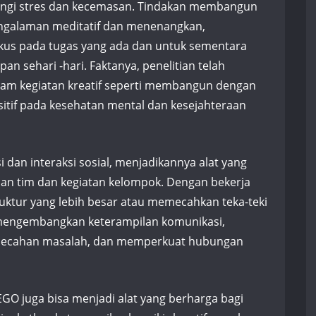
gi stres dan kecemasan. Tindakan membangun
ngalaman meditatif dan menenangkan,
kus pada tugas yang ada dan untuk sementara
an sehari -hari. Faktanya, penelitian telah
lam kegiatan kreatif seperti membangun dengan
itif pada kesehatan mental dan kesejahteraan
dan interaksi sosial, menjadikannya alat yang
an tim dan kegiatan kelompok. Dengan bekerja
tur yang lebih besar atau memecahkan teka-teki
 mengembangkan keterampilan komunikasi,
ecahan masalah, dan memperkuat hubungan
EGO juga bisa menjadi alat yang berharga bagi