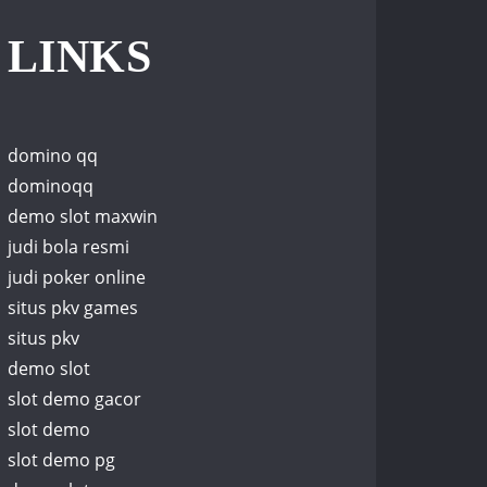
LINKS
domino qq
dominoqq
demo slot maxwin
judi bola resmi
judi poker online
situs pkv games
situs pkv
demo slot
slot demo gacor
slot demo
slot demo pg