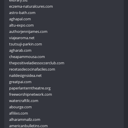
elibrary.biz
eczema-naturalcures.com
astro-bath.com
aghapal.com
altu-expo.com
authorjennijames.com
viajearoma.net
tsutsuji-parkin.com
agharab.com
cheapammousa.com
thepositiveladiessoccerclub.com
recetasdecocinafaciles.com
naildesignsidea.net
greatpai.com
paperlanterntheatre.org
freeworshipnetwork.com
watercraftllc.com
abourge.com
afiliixs.com
alharammallz.com
americanbulletins.com