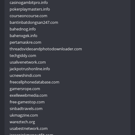
casinogambitpro.info
pokerplaymasters.info
courseoncourse.com
bantinbatdongsan247.com
bahednog.info
bahenxgek.info
pertamaskre.com
threadsvideoandphotodownloader.com
techgiddy.com
usalivenetwork.com
jackpotrushonline.info
ucnewshindi.com
freecellphonedatabase.com
gamersrope.com
exellewebmedia.com
free-gamestop.com
sinbadtravels.com
ukmagzine.com
wareztech.org
usabestnetwork.com
jessepinkmanoutfit.com