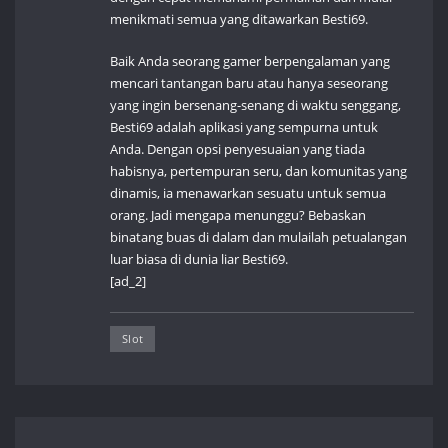
menikmati semua yang ditawarkan Besti69.
Baik Anda seorang gamer berpengalaman yang
mencari tantangan baru atau hanya seseorang
yang ingin bersenang-senang di waktu senggang,
Besti69 adalah aplikasi yang sempurna untuk
Anda. Dengan opsi penyesuaian yang tiada
habisnya, pertempuran seru, dan komunitas yang
dinamis, ia menawarkan sesuatu untuk semua
orang. Jadi mengapa menunggu? Bebaskan
binatang buas di dalam dan mulailah petualangan
luar biasa di dunia liar Besti69.
[ad_2]
Slot