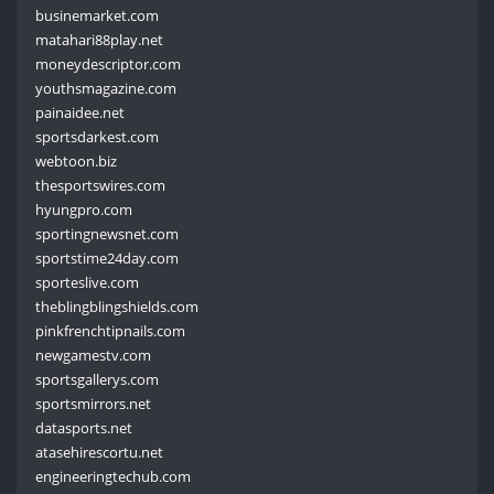
businemarket.com
matahari88play.net
moneydescriptor.com
youthsmagazine.com
painaidee.net
sportsdarkest.com
webtoon.biz
thesportswires.com
hyungpro.com
sportingnewsnet.com
sportstime24day.com
sporteslive.com
theblingblingshields.com
pinkfrenchtipnails.com
newgamestv.com
sportsgallerys.com
sportsmirrors.net
datasports.net
atasehirescortu.net
engineeringtechub.com