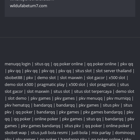
wildufabetum7.com
menuqq login
|
situs qq
|
qq poker online
|
qq poker online
|
pkv qq
|
pkv qq
|
pkv qq
|
pkv qq
|
pkv qq
|
situs slot
|
slot server thailand
|
sbobet88
|
pkv
|
demo slot
|
slot maxwin
|
slot gacor
|
x500 slot
|
demo slot x500
|
pragmatic play
|
x500 slot
|
slot pragmatic
|
situs
slot gacor
|
slot maxwin
|
situs slot
|
situs slot terpercaya
|
demo slot
|
slot demo
|
pkv games
|
pkv games
|
pkv menuqq
|
pkv murniqq
|
pkv hematqq
|
bandarqq
|
bandarqq
|
pkv games
|
situs pkv
|
situs
pkv
|
qq poker
|
bandarqq
|
pkv games
|
pkv games bandarqq
|
pkv
qq
|
qq poker
|
online poker
|
pkv games
|
situs qq
|
bandarqq
|
pkv
games
|
pkv games bandarqq
|
situs pkv
|
qq poker
|
online poker
|
sbobet wap
|
situs judi bola resmi
|
judi bola
|
mix parlay
|
dominoqq
pkv
|
pkv games
|
qq poker
|
bandarqq pkv
|
qq poker online
|
pkv