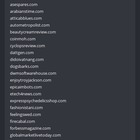
asespares.com
arabianstime.com
atticabblues.com
autometropolist.com
beautycreamreview.com
coinmoh.com
cyclopsreview.com
dattgen.com
didoivatnang.com
dogsbarks.com
dwmsoftwarehouse.com
enjoytroyjackson.com
epicaimbots.com
etech4news.com
expresspsychedelicsshop.com
fashionistani.com
feelingswed.com
firecabal.com
forbessmagazine.com
globalmarketlivetoday.com