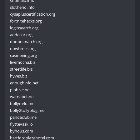
shumaio.info
slotherio.info
cysapluscertification.org
fortnitehacks.org
loginsearch.org
aodecor.org
donorsmatch.org
nowtimes.org
casinoeing.org
livemocha.biz
streetlife.biz
hyves.biz
enoughinfo.net
pinhive.net
warnabet.net
bollym4u.me
bolly2tollyblog.me
pandaclub.me
flyttevask.io
byhous.com
hartfordplazahotel.com