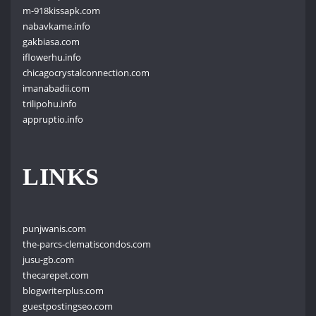
m-918kissapk.com
nabavkame.info
gakbiasa.com
iflowerhu.info
chicagocrystalconnection.com
imanabadii.com
trilipohu.info
appruptio.info
LINKS
punjwanis.com
the-parcs-clematiscondos.com
jusu-gb.com
thecarepet.com
blogwriterplus.com
guestpostingseo.com