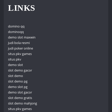
LINKS
domino qq
dominoqq
demo slot maxwin
judi bola resmi
judi poker online
situs pkv games
situs pkv
demo slot
slot demo gacor
slot demo
slot demo pg
demo slot pg
demo slot gacor
slot demo gratis
slot demo mahjong
situs pkv games