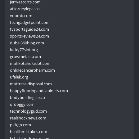
jerryescorts.com
attorneylegal.co
voomb.com
techgadgetpoint.com
tvsportsguide24.com
sportsreviews24.com
dubai360blog.com
lucky77slot.org
growmefast.com
mahkotahokislot.com
onlinecancerpharm.com
ufalek.org
mattress-disposal.com
happyflooringandcabinets.com
bodybuildinglife.co
qrdoggy.com
technologygud.com
realshocknews.com
pickgb.com
healthmistakes.com
ksfashiondresses.com