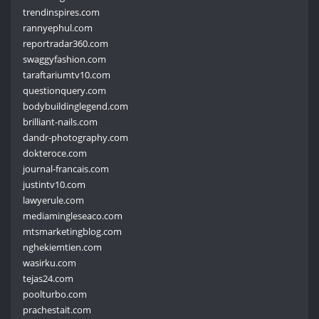
trendinspires.com
rannyephul.com
reportradar360.com
swaggyfashion.com
taraftariumtv10.com
questionquery.com
bodybuildinglegend.com
brilliant-nails.com
dandr-photography.com
dokteroce.com
journal-francais.com
justintv10.com
lawyerule.com
mediamingleseaco.com
mtsmarketingblog.com
nghekiemtien.com
wasirku.com
tejas24.com
poolturbo.com
prachestait.com