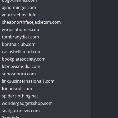
ajino-mingei.com
yourfreehost.info
cheapnorthfacejacketsm.com
gurjoshhomes.com
tombradydiet.com
bonthaiclub.com
casusbelli-mod.com
bookplatesociety.com
lebnewsmedia.com
sonosonora.com
linkuusinternasional1.com
friendsroll.com
spiderclothing.net
wondergadgetsshop.com
seatgurunews.com
3net.info