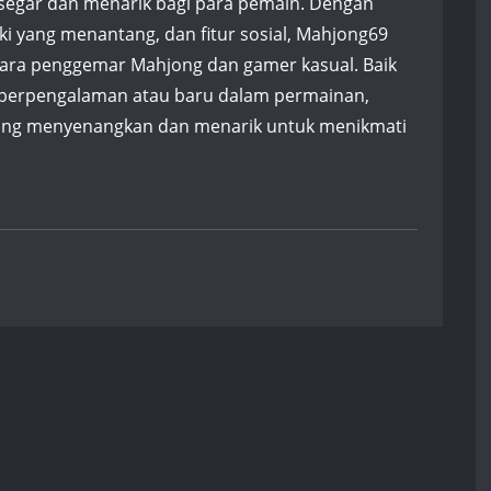
egar dan menarik bagi para pemain. Dengan
eki yang menantang, dan fitur sosial, Mahjong69
antara penggemar Mahjong dan gamer kasual. Baik
berpengalaman atau baru dalam permainan,
ng menyenangkan dan menarik untuk menikmati