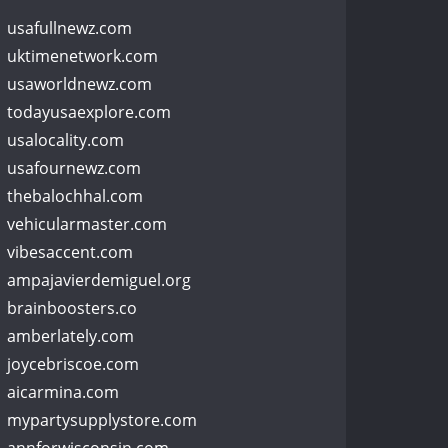
usafullnewz.com
uktimenetwork.com
usaworldnewz.com
todayusaexplore.com
usalocality.com
usafournewz.com
thebalochhal.com
vehicularmaster.com
vibesaccent.com
ampajavierdemiguel.org
brainboosters.co
amberlately.com
joycebriscoe.com
aicarmina.com
mypartysupplystore.com
annforwisconsin.com