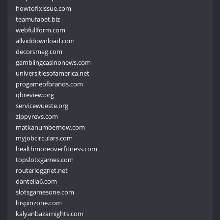
howtofixissue.com
teamufabet.biz
webfullform.com
allviddownload.com
decorsmag.com
gamblingcasinonews.com
universitiesofamerica.net
progameofbrands.com
qbreview.org
servicewueste.org
zippyrevs.com
matkanumbernow.com
myjobcirculars.com
healthmoreoverfitness.com
topslotxgames.com
routerloggnet.net
dantella6.com
slotsgamesone.com
hispinzone.com
kalyanbazarnights.com