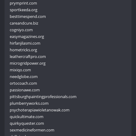
prymprint.com
sportkeeda.org
besttimespend.com
careandcure.biz
cogniyo.com
easymagazines.org
hirfanjilasmi.com
hometricks.org
leathercraftpro.com
microgridpower.org
mixiqo.com
needglobe.com
ortocoach.com
passionawe.com
pittsburghpaintingprofessionals.com
plumberryworks.com
psychoterapiawioletanowak.com
quickultimate.com
quirkyquester.com
sexmedicineformen.com