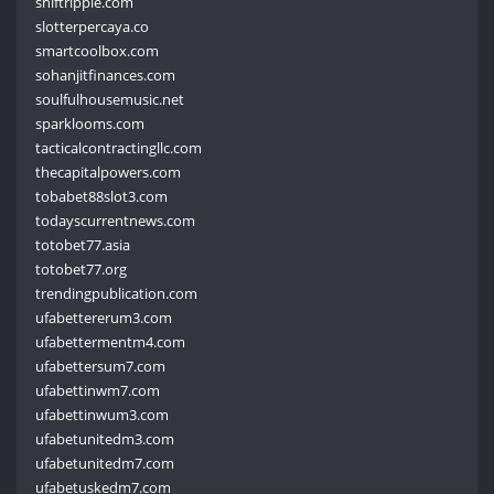
shiftripple.com
slotterpercaya.co
smartcoolbox.com
sohanjitfinances.com
soulfulhousemusic.net
sparklooms.com
tacticalcontractingllc.com
thecapitalpowers.com
tobabet88slot3.com
todayscurrentnews.com
totobet77.asia
totobet77.org
trendingpublication.com
ufabettererum3.com
ufabettermentm4.com
ufabettersum7.com
ufabettinwm7.com
ufabettinwum3.com
ufabetunitedm3.com
ufabetunitedm7.com
ufabetuskedm7.com