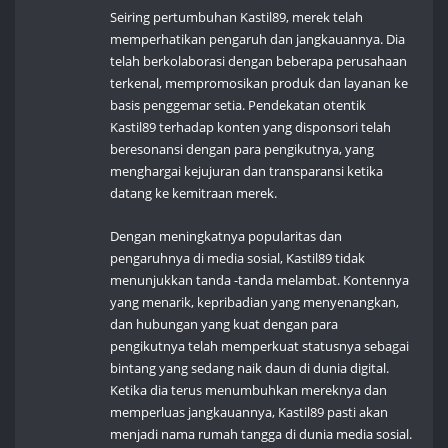
Seiring pertumbuhan Kastil89, merek telah
memperhatikan pengaruh dan jangkauannya. Dia
telah berkolaborasi dengan beberapa perusahaan
terkenal, mempromosikan produk dan layanan ke
basis penggemar setia. Pendekatan otentik
Kastil89 terhadap konten yang disponsori telah
beresonansi dengan para pengikutnya, yang
menghargai kejujuran dan transparansi ketika
datang ke kemitraan merek.
Dengan meningkatnya popularitas dan
pengaruhnya di media sosial, Kastil89 tidak
menunjukkan tanda -tanda melambat. Kontennya
yang menarik, kepribadian yang menyenangkan,
dan hubungan yang kuat dengan para
pengikutnya telah memperkuat statusnya sebagai
bintang yang sedang naik daun di dunia digital.
Ketika dia terus menumbuhkan mereknya dan
memperluas jangkauannya, Kastil89 pasti akan
menjadi nama rumah tangga di dunia media sosial.