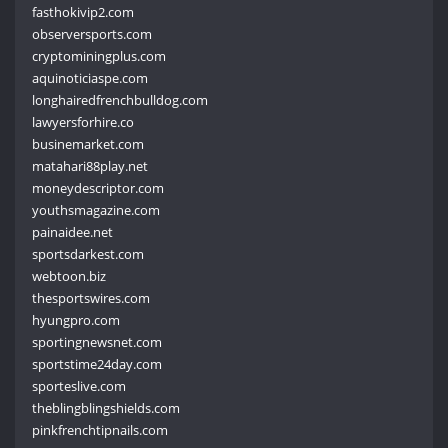
fasthokivip2.com
observersports.com
cryptominingplus.com
aquinoticiaspe.com
longhairedfrenchbulldog.com
lawyersforhire.co
businemarket.com
matahari88play.net
moneydescriptor.com
youthsmagazine.com
painaidee.net
sportsdarkest.com
webtoon.biz
thesportswires.com
hyungpro.com
sportingnewsnet.com
sportstime24day.com
sporteslive.com
theblingblingshields.com
pinkfrenchtipnails.com