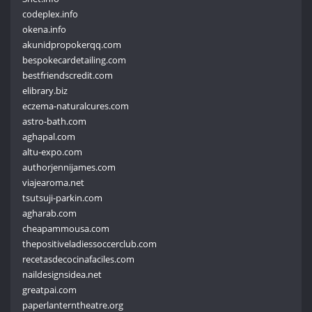
codeplex.info
okena.info
akunidpropokerqq.com
bespokecardetailing.com
bestfriendscredit.com
elibrary.biz
eczema-naturalcures.com
astro-bath.com
aghapal.com
altu-expo.com
authorjennijames.com
viajearoma.net
tsutsuji-parkin.com
agharab.com
cheapammousa.com
thepositiveladiessoccerclub.com
recetasdecocinafaciles.com
naildesignsidea.net
greatpai.com
paperlanterntheatre.org