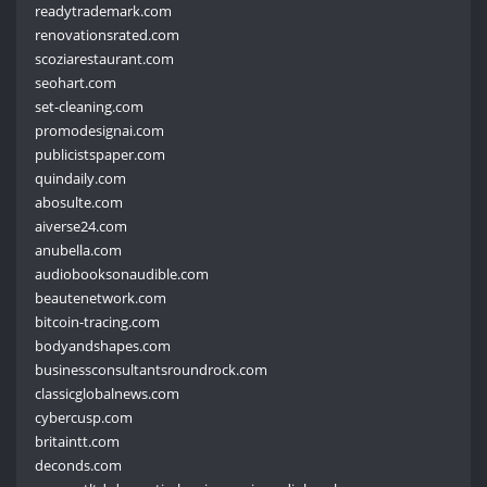
readytrademark.com
renovationsrated.com
scoziarestaurant.com
seohart.com
set-cleaning.com
promodesignai.com
publicistspaper.com
quindaily.com
abosulte.com
aiverse24.com
anubella.com
audiobooksonaudible.com
beautenetwork.com
bitcoin-tracing.com
bodyandshapes.com
businessconsultantsroundrock.com
classicglobalnews.com
cybercusp.com
britaintt.com
deconds.com