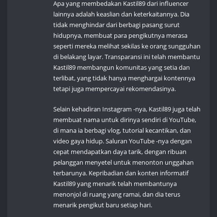
Apa yang membedakan Kastil89 dari influencer
lainnya adalah keaslian dan keterkaitannya. Dia
tidak menghindar dari berbagi pasang surut
hidupnya, membuat para pengikutnya merasa
seperti mereka melihat sekilas ke orang sungguhan
di belakang layar. Transparansi ini telah membantu
Kastil89 membangun komunitas yang setia dan
terlibat, yang tidak hanya menghargai kontennya
tetapi juga mempercayai rekomendasinya.
Selain kehadiran Instagram -nya, Kastil89 juga telah
membuat nama untuk dirinya sendiri di YouTube,
di mana ia berbagi vlog, tutorial kecantikan, dan
video gaya hidup. Saluran YouTube -nya dengan
cepat mendapatkan daya tarik, dengan ribuan
pelanggan menyetel untuk menonton unggahan
terbarunya. Kepribadian dan konten informatif
Kastil89 yang menarik telah membantunya
menonjol di ruang yang ramai, dan dia terus
menarik pengikut baru setiap hari.