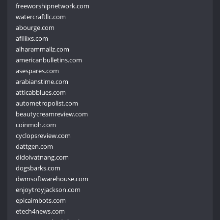
freeworshipnetwork.com
watercraftllc.com
abourge.com
afiliixs.com
alharammallz.com
americanbulletins.com
asespares.com
arabianstime.com
atticabblues.com
autometropolist.com
beautycreamreview.com
coinmoh.com
cyclopsreview.com
dattgen.com
didoivatnang.com
dogsbarks.com
dwmsoftwarehouse.com
enjoytroyjackson.com
epicaimbots.com
etech4news.com