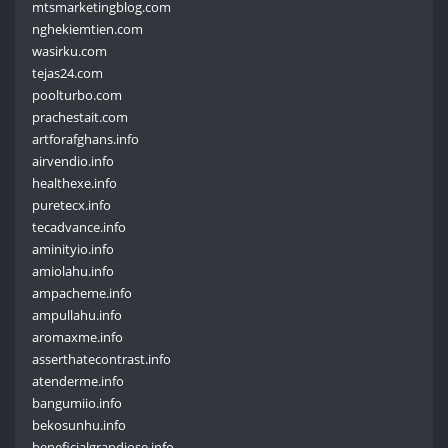
mtsmarketingblog.com
nghekiemtien.com
wasirku.com
tejas24.com
poolturbo.com
prachestait.com
artforafghans.info
airvendio.info
healthexe.info
puretecx.info
tecadvance.info
aminityio.info
amiolahu.info
ampacheme.info
ampullahu.info
aromaxme.info
asserthatecontrast.info
atenderme.info
bangumiio.info
bekosunhu.info
beneficialgrandiose.info