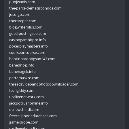
punjwanis.com
the-parcs-clematiscondos.com
jusu-gb.com
thecarepet.com
blogwriterplus.com
guestpostingseo.com
casinogambitpro.info
pokerplaymasters.info
courseoncourse.com
bantinbatdongsan247.com
bahednog.info
bahenxgek.info
pertamaskre.com
threadsvideoandphotodownloader.com
techgiddy.com
usalivenetwork.com
jackpotrushonline.info
ucnewshindi.com
freecellphonedatabase.com
gamersrope.com
exellewebmedia.com