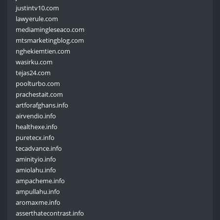
justintv10.com
lawyerule.com
mediamingleseaco.com
mtsmarketingblog.com
nghekiemtien.com
wasirku.com
tejas24.com
poolturbo.com
prachestait.com
artforafghans.info
airvendio.info
healthexe.info
puretecx.info
tecadvance.info
aminityio.info
amiolahu.info
ampacheme.info
ampullahu.info
aromaxme.info
asserthatecontrast.info