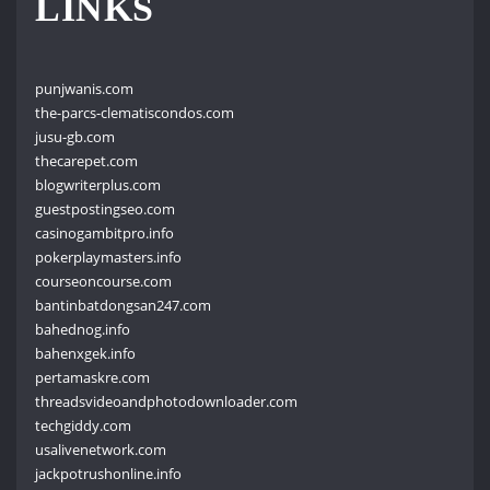
LINKS
punjwanis.com
the-parcs-clematiscondos.com
jusu-gb.com
thecarepet.com
blogwriterplus.com
guestpostingseo.com
casinogambitpro.info
pokerplaymasters.info
courseoncourse.com
bantinbatdongsan247.com
bahednog.info
bahenxgek.info
pertamaskre.com
threadsvideoandphotodownloader.com
techgiddy.com
usalivenetwork.com
jackpotrushonline.info