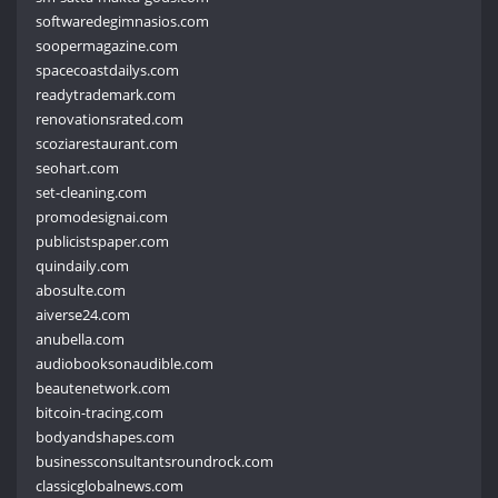
softwaredegimnasios.com
soopermagazine.com
spacecoastdailys.com
readytrademark.com
renovationsrated.com
scoziarestaurant.com
seohart.com
set-cleaning.com
promodesignai.com
publicistspaper.com
quindaily.com
abosulte.com
aiverse24.com
anubella.com
audiobooksonaudible.com
beautenetwork.com
bitcoin-tracing.com
bodyandshapes.com
businessconsultantsroundrock.com
classicglobalnews.com