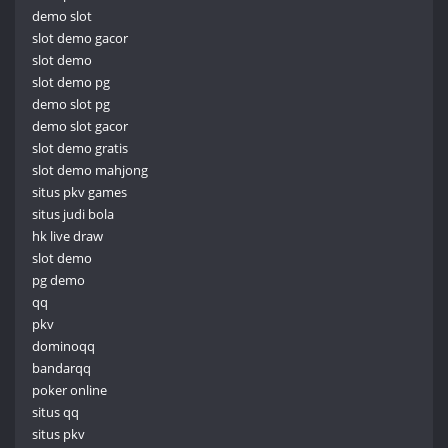
demo slot
slot demo gacor
slot demo
slot demo pg
demo slot pg
demo slot gacor
slot demo gratis
slot demo mahjong
situs pkv games
situs judi bola
hk live draw
slot demo
pg demo
qq
pkv
dominoqq
bandarqq
poker online
situs qq
situs pkv