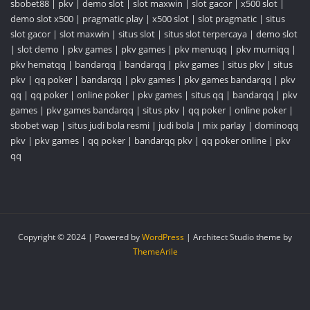
sbobet88
|
pkv
|
demo slot
|
slot maxwin
|
slot gacor
|
x500 slot
|
demo slot x500
|
pragmatic play
|
x500 slot
|
slot pragmatic
|
situs
slot gacor
|
slot maxwin
|
situs slot
|
situs slot terpercaya
|
demo slot
|
slot demo
|
pkv games
|
pkv games
|
pkv menuqq
|
pkv murniqq
|
pkv hematqq
|
bandarqq
|
bandarqq
|
pkv games
|
situs pkv
|
situs
pkv
|
qq poker
|
bandarqq
|
pkv games
|
pkv games bandarqq
|
pkv
qq
|
qq poker
|
online poker
|
pkv games
|
situs qq
|
bandarqq
|
pkv
games
|
pkv games bandarqq
|
situs pkv
|
qq poker
|
online poker
|
sbobet wap
|
situs judi bola resmi
|
judi bola
|
mix parlay
|
dominoqq
pkv
|
pkv games
|
qq poker
|
bandarqq pkv
|
qq poker online
|
pkv
qq
Copyright © 2024 | Powered by
WordPress
|
Architect Studio theme by
ThemeArile