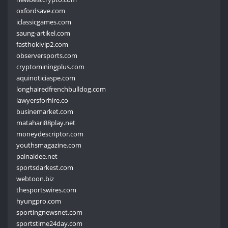
oxfordsave.com
iclassicgames.com
saung-artikel.com
fasthokivip2.com
observersports.com
cryptominingplus.com
aquinoticiaspe.com
longhairedfrenchbulldog.com
lawyersforhire.co
businemarket.com
matahari88play.net
moneydescriptor.com
youthsmagazine.com
painaidee.net
sportsdarkest.com
webtoon.biz
thesportswires.com
hyungpro.com
sportingnewsnet.com
sportstime24day.com