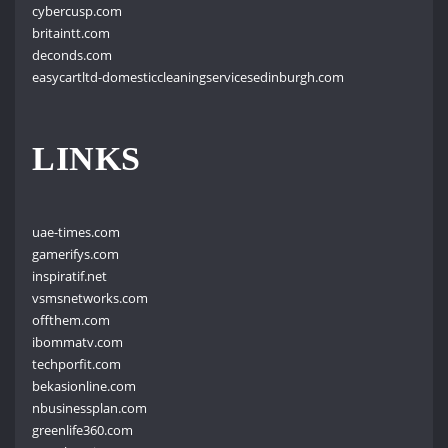
cybercusp.com
britaintt.com
deconds.com
easycartltd-domesticcleaningservicesedinburgh.com
LINKS
uae-times.com
gamerifys.com
inspiratif.net
vsmsnetworks.com
offthem.com
ibommatv.com
techporfit.com
bekasionline.com
nbusinessplan.com
greenlife360.com