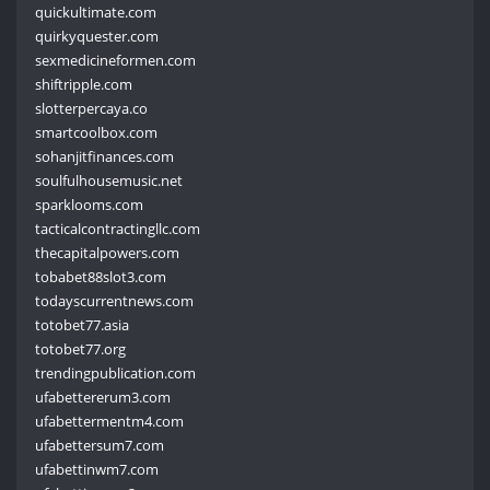
quickultimate.com
quirkyquester.com
sexmedicineformen.com
shiftripple.com
slotterpercaya.co
smartcoolbox.com
sohanjitfinances.com
soulfulhousemusic.net
sparklooms.com
tacticalcontractingllc.com
thecapitalpowers.com
tobabet88slot3.com
todayscurrentnews.com
totobet77.asia
totobet77.org
trendingpublication.com
ufabettererum3.com
ufabettermentm4.com
ufabettersum7.com
ufabettinwm7.com