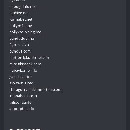
enoughinfo.net
pinhive.net
warnabet.net
bollym4u.me
bolly2tollyblog.me
pandaclub.me
flyttevask.io
byhous.com
hartfordplazahotel.com
m-918kissapk.com
nabavkame.info
gakbiasa.com
iflowerhu.info
chicagocrystalconnection.com
imanabadii.com
trilipohu.info
appruptio.info