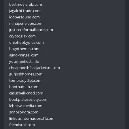
bestmovierulz.com
jagalchi-trade.com
loopersound.com
minapenelope.com
justicereformalliance.com
cryptoglax.com
ohiohobbyplus.com
bogothemes.com
ajino-mingei.com
yourfreehost.info
cheapnorthfacejacketsm.com
gurjoshhomes.com
tombradydiet.com
bonthaiclub.com
casusbelli-mod.com
bookplatesociety.com
lebnewsmedia.com
sonosonora.com
linkuusinternasional1.com
friendsroll.com