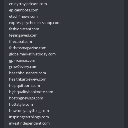
enjoytroyjackson.com
epicaimbots.com
etech4news.com
expresspsychedelicsshop.com
fashionistani.com
feelingswed.com
firecabal.com
forbessmagazine.com
globalmarketlivetoday.com
gpl-license.com
grow2every.com
healthhousecare.com
healthkartreview.com
helpquitporn.com
highqualitybanknote.com
hostingnews24.com
hottstyle.com
howtodiyanything.com
inspiringearthlings.com
investindependent.com