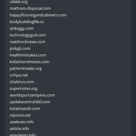
ufalek.org
mattress-disposal.com
happyflooringandcabinets.com
bodybuildinglife.co
qrdoggy.com
technologygud.com
realshocknews.com
pickgb.com
healthmistakes.com
ksfashiondresses.com
patterntrader.org
cnhpa.net
sitalotus.com
supernotes.org
worldsportsempires.com
updatecentral360.com
katamastah.com
zqscore.net
aseleraio.info
asticio.info
egardenio.info