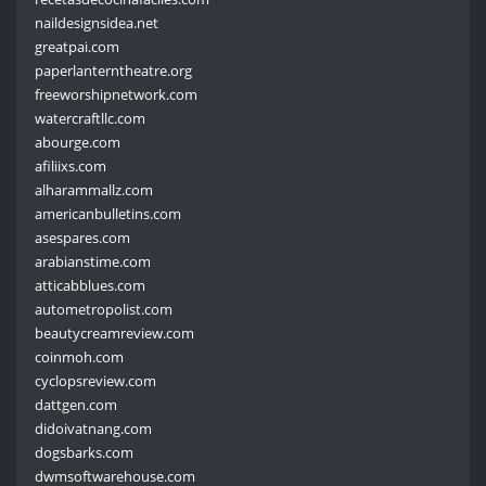
naildesignsidea.net
greatpai.com
paperlanterntheatre.org
freeworshipnetwork.com
watercraftllc.com
abourge.com
afiliixs.com
alharammallz.com
americanbulletins.com
asespares.com
arabianstime.com
atticabblues.com
autometropolist.com
beautycreamreview.com
coinmoh.com
cyclopsreview.com
dattgen.com
didoivatnang.com
dogsbarks.com
dwmsoftwarehouse.com