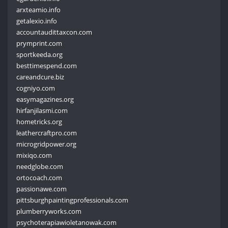
arxteamio.info
getalexio.info
accountaudittaxcon.com
prymprint.com
sportkeeda.org
besttimespend.com
careandcure.biz
cogniyo.com
easymagazines.org
hirfanjilasmi.com
hometricks.org
leathercraftpro.com
microgridpower.org
mixiqo.com
needglobe.com
ortocoach.com
passionawe.com
pittsburghpaintingprofessionals.com
plumberryworks.com
psychoterapiawioletanowak.com