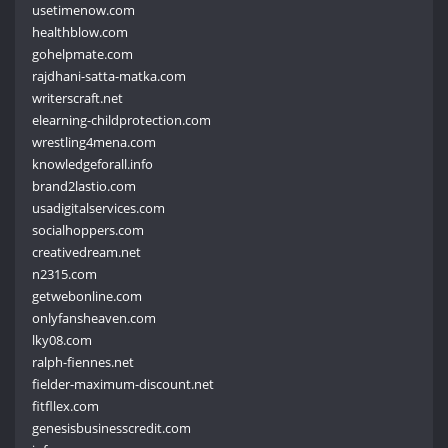
usetimenow.com
healthblow.com
gohelpmate.com
rajdhani-satta-matka.com
writerscraft.net
elearning-childprotection.com
wrestling4mena.com
knowledgeforall.info
brand2lastio.com
usadigitalservices.com
socialhoppers.com
creativedream.net
n2315.com
getwebonline.com
onlyfansheaven.com
lky08.com
ralph-fiennes.net
fielder-maximum-discount.net
fitfllex.com
genesisbusinesscredit.com