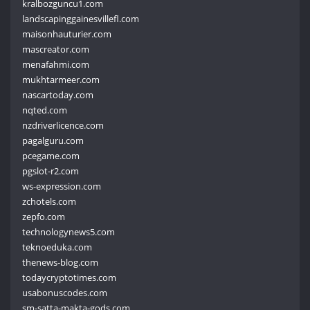
kralbozguncu1.com
landscapinggainesvillefl.com
maisonhauturier.com
mascreator.com
menafahmi.com
mukhtarmeer.com
nascartoday.com
nqted.com
nzdriverlicence.com
pagalguru.com
pcegame.com
pgslot-r2.com
ws-expression.com
zchotels.com
zepfo.com
technologynews5.com
teknoeduka.com
thenews-blog.com
todaycryptotimes.com
usabonuscodes.com
sm-satta-makta-gods.com