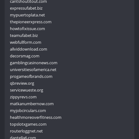
cantshoutitout.com
expressufabet.biz
mypuertoplata.net
thepioneerxpress.com
howtofixissue.com
teamufabet.biz
webfullform.com
allviddownload.com
decorsmag.com
gamblingcasinonews.com
universitiesofamerica.net
progameofbrands.com
qbreview.org
servicewueste.org
zippyrevs.com
matkanumbernow.com
myjobcirculars.com
healthmoreoverfitness.com
topslotxgames.com
routerloggnet.net
dantella6.com