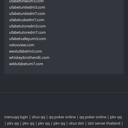
ufabettinwum3.com
ufabetunitedm3.com
ufabetunitedm7.com
ufabetuskedm7.com
ufabetutoredm3.com
ufabetutoredm7.com
ufabetvalleyum3.com
veloxview.com
westufabetm3.com
whiskeybrothersllc.com
wildufabetum7.com
menuqq login
|
situs qq
|
qq poker online
|
qq poker online
|
pkv qq
|
pkv qq
|
pkv qq
|
pkv qq
|
pkv qq
|
situs slot
|
slot server thailand
|