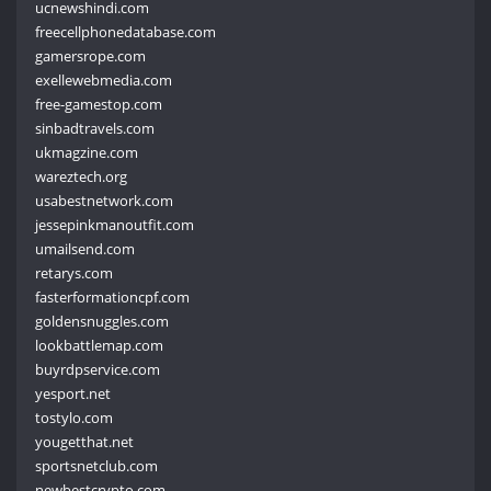
ucnewshindi.com
freecellphonedatabase.com
gamersrope.com
exellewebmedia.com
free-gamestop.com
sinbadtravels.com
ukmagzine.com
wareztech.org
usabestnetwork.com
jessepinkmanoutfit.com
umailsend.com
retarys.com
fasterformationcpf.com
goldensnuggles.com
lookbattlemap.com
buyrdpservice.com
yesport.net
tostylo.com
yougetthat.net
sportsnetclub.com
newbestcrypto.com