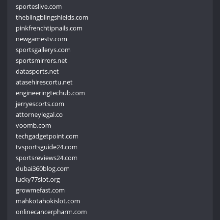
sporteslive.com
theblingblingshields.com
pinkfrenchtipnails.com
newgamestv.com
sportsgallerys.com
sportsmirrors.net
datasports.net
atasehirescortu.net
engineeringtechub.com
jerryescorts.com
attorneylegal.co
voomb.com
techgadgetpoint.com
tvsportsguide24.com
sportsreviews24.com
dubai360blog.com
lucky77slot.org
growmefast.com
mahkotahokislot.com
onlinecancerpharm.com