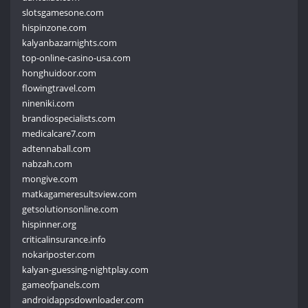
slotsgamesone.com
hispinzone.com
kalyanbazarnights.com
top-online-casino-usa.com
honghuidoor.com
flowingtravel.com
nineniki.com
brandiospecialists.com
medicalcare7.com
adtennaball.com
nabzah.com
mongive.com
matkagameresultsview.com
getsolutionsonline.com
hispinner.org
criticalinsurance.info
nokariposter.com
kalyan-guessing-nightplay.com
gameofpanels.com
androidappsdownloader.com