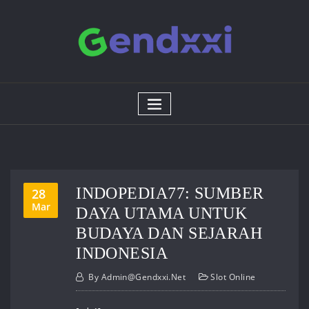
Skip
to
content
INDOPEDIA77: SUMBER
28
Mar
DAYA UTAMA UNTUK
BUDAYA DAN SEJARAH
INDONESIA
By
Admin@gendxxi.net
Slot Online