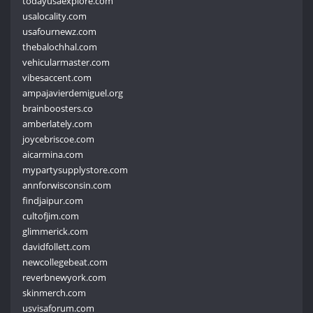
todayusaexplore.com
usalocality.com
usafournewz.com
thebalochhal.com
vehicularmaster.com
vibesaccent.com
ampajavierdemiguel.org
brainboosters.co
amberlately.com
joycebriscoe.com
aicarmina.com
mypartysupplystore.com
annforwisconsin.com
findjaipur.com
cultofjim.com
glimmerick.com
davidfollett.com
newcollegebeat.com
reverbnewyork.com
skinmerch.com
usvisaforum.com