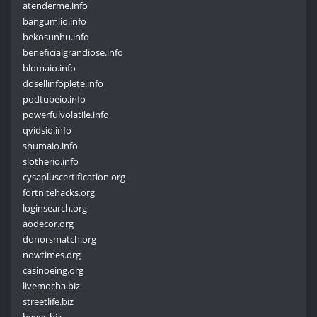
atenderme.info
bangumiio.info
bekosunhu.info
beneficialgrandiose.info
blomaio.info
dosellinfoplete.info
podtubeio.info
powerfulvolatile.info
qvidsio.info
shumaio.info
slotherio.info
cysapluscertification.org
fortnitehacks.org
loginsearch.org
aodecor.org
donorsmatch.org
nowtimes.org
casinoeing.org
livemocha.biz
streetlife.biz
hyves.biz