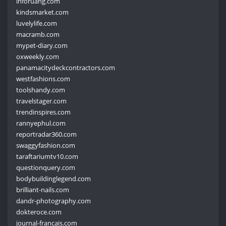
inforuang.com
kindsmarket.com
luvelylife.com
macramb.com
mypet-diary.com
oxweekly.com
panamacitydeckcontractors.com
westfashions.com
toolshandy.com
travelstager.com
trendinspires.com
rannyephul.com
reportradar360.com
swaggyfashion.com
taraftariumtv10.com
questionquery.com
bodybuildinglegend.com
brilliant-nails.com
dandr-photography.com
dokteroce.com
journal-francais.com