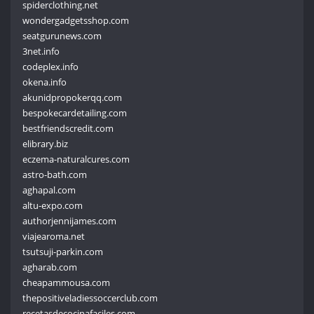
spiderclothing.net
wondergadgetsshop.com
seatgurunews.com
3net.info
codeplex.info
okena.info
akunidpropokerqq.com
bespokecardetailing.com
bestfriendscredit.com
elibrary.biz
eczema-naturalcures.com
astro-bath.com
aghapal.com
altu-expo.com
authorjennijames.com
viajearoma.net
tsutsuji-parkin.com
agharab.com
cheapammousa.com
thepositiveladiessoccerclub.com
recetasdecocinafaciles.com