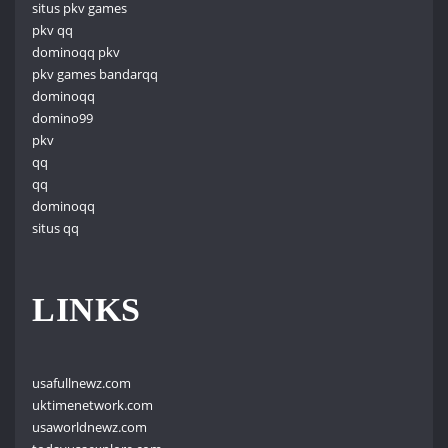
situs pkv games
pkv qq
dominoqq pkv
pkv games bandarqq
dominoqq
domino99
pkv
qq
qq
dominoqq
situs qq
LINKS
usafullnewz.com
uktimenetwork.com
usaworldnewz.com