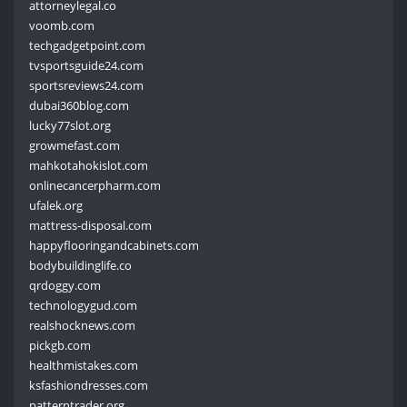
attorneylegal.co
voomb.com
techgadgetpoint.com
tvsportsguide24.com
sportsreviews24.com
dubai360blog.com
lucky77slot.org
growmefast.com
mahkotahokislot.com
onlinecancerpharm.com
ufalek.org
mattress-disposal.com
happyflooringandcabinets.com
bodybuildinglife.co
qrdoggy.com
technologygud.com
realshocknews.com
pickgb.com
healthmistakes.com
ksfashiondresses.com
patterntrader.org