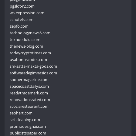
pgslot-r2.com
ws-expression.com
zchotels.com
zepfo.com
technologynews5.com
teknoeduka.com
thenews-blog.com
todaycryptotimes.com
usabonuscodes.com
sm-satta-makta-gods.com
softwaredegimnasios.com
soopermagazine.com
spacecoastdailys.com
readytrademark.com
renovationsrated.com
scoziarestaurant.com
seohart.com
set-cleaning.com
promodesignai.com
publicistspaper.com