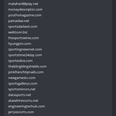
matahari88play.net
moneydescriptor.com
youthsmagazine.com
painaidee.net
sportsdarkest.com
webtoon.biz
thesportswires.com
hyungpro.com
sportingnewsnet.com
sportstime24day.com
sporteslive.com
theblingblingshields.com
pinkfrenchtipnails.com
newgamestv.com
sportsgallerys.com
sportsmirrors.net
datasports.net
atasehirescortu.net
engineeringtechub.com
jerryescorts.com