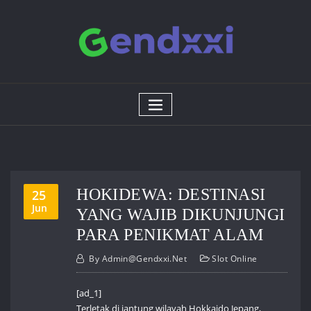
Skip
to
content
HOKIDEWA: DESTINASI
25
Jun
YANG WAJIB DIKUNJUNGI
PARA PENIKMAT ALAM
By
Admin@gendxxi.net
Slot Online
[ad_1]
Terletak di jantung wilayah Hokkaido Jepang,