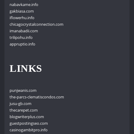
nabavkame.info
gakbiasa.com
iflowerhu.info
chicagocrystalconnection.com
imanabadii.com
trilipohu.info
appruptio.info
LINKS
punjwanis.com
the-parcs-clematiscondos.com
jusu-gb.com
thecarepet.com
blogwriterplus.com
guestpostingseo.com
casinogambitpro.info