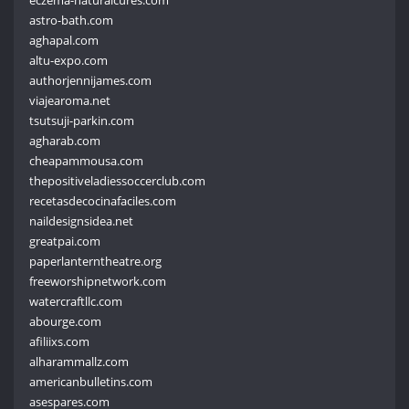
eczema-naturalcures.com
astro-bath.com
aghapal.com
altu-expo.com
authorjennijames.com
viajearoma.net
tsutsuji-parkin.com
agharab.com
cheapammousa.com
thepositiveladiessoccerclub.com
recetasdecocinafaciles.com
naildesignsidea.net
greatpai.com
paperlanterntheatre.org
freeworshipnetwork.com
watercraftllc.com
abourge.com
afiliixs.com
alharammallz.com
americanbulletins.com
asespares.com