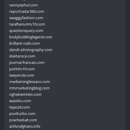
rannyephul.com
reportradar360.com
swaggyfashion.com
taraftariumtv10.com
questionquery.com
bodybuildinglegend.com
brilliant-nails.com
dandr-photography.com
dokteroce.com
journal-francais.com
justintv10.com
lawyerule.com
mediamingleseaco.com
mtsmarketingblog.com
nghekiemtien.com
wasirku.com
tejas24.com
poolturbo.com
prachestait.com
artforafghans.info