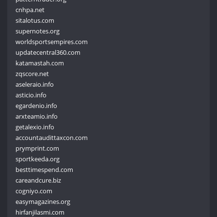
cnhpa.net
sitalotus.com
supernotes.org
worldsportsempires.com
updatecentral360.com
katamastah.com
zqscore.net
aseleraio.info
asticio.info
egardenio.info
arxteamio.info
getalexio.info
accountaudittaxcon.com
prymprint.com
sportkeeda.org
besttimespend.com
careandcure.biz
cogniyo.com
easymagazines.org
hirfanjilasmi.com