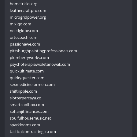
hometricks.org
leathercraftpro.com
microgridpower.org
mixiqo.com
needglobe.com
ortocoach.com
passionawe.com
pittsburghpaintingprofessionals.com
plumberryworks.com
psychoterapiawioletanowak.com
quickultimate.com
quirkyquester.com
sexmedicineformen.com
shiftripple.com
slotterpercaya.co
smartcoolbox.com
sohanjitfinances.com
soulfulhousemusic.net
sparklooms.com
tacticalcontractingllc.com