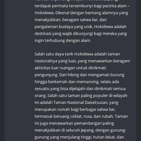
terdapat permata tersembunyi bagi pecinta alam –
Hokidewa. Dikenal dengan bentang alamnya yang
menakjubkan, beragam satwa liar, dan
pengalaman budaya yang unik, Hokidewa adalah
destinasi yang wajib dikunjungi bagi mereka yang
ingin terhubung dengan alam.
Salah satu daya tarik Hokidewa adalah taman
nasionalnya yang luas, yang menawarkan beragam
aktivitas luar ruangan untuk dinikmati
pengunjung. Dari hiking dan mengamati burung
hingga berkemah dan memancing, selalu ada
sesuatu yang bisa dijelajahi dan dinikmati semua
orang. Salah satu taman paling populer di wilayah
ini adalah Taman Nasional Daisetsuzan, yang
merupakan rumah bagi berbagai satwa liar,
termasuk beruang coklat, rusa, dan rubah. Taman
ini juga menawarkan pemandangan paling
menakjubkan di seluruh Jepang, dengan gunung-
gunung yang menjulang tinggi, hutan lebat, dan