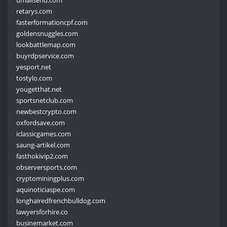
retarys.com
fasterformationcpf.com
goldensnuggles.com
lookbattlemap.com
buyrdpservice.com
yesport.net
tostylo.com
yougetthat.net
sportsnetclub.com
newbestcrypto.com
oxfordsave.com
iclassicgames.com
saung-artikel.com
fasthokivip2.com
observersports.com
cryptominingplus.com
aquinoticiaspe.com
longhairedfrenchbulldog.com
lawyersforhire.co
businemarket.com