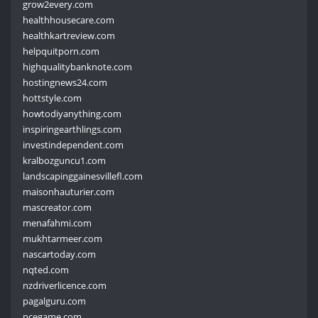
grow2every.com
healthhousecare.com
healthkartreview.com
helpquitporn.com
highqualitybanknote.com
hostingnews24.com
hottstyle.com
howtodiyanything.com
inspiringearthlings.com
investindependent.com
kralbozguncu1.com
landscapinggainesvillefl.com
maisonhauturier.com
mascreator.com
menafahmi.com
mukhtarmeer.com
nascartoday.com
nqted.com
nzdriverlicence.com
pagalguru.com
pcegame.com