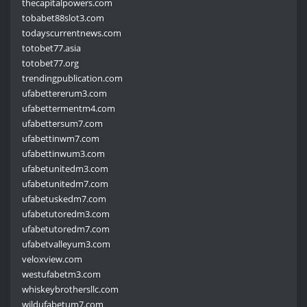
thecapitalpowers.com
tobabet88slot3.com
todayscurrentnews.com
totobet77.asia
totobet77.org
trendingpublication.com
ufabettererum3.com
ufabettermentm4.com
ufabettersum7.com
ufabettinwm7.com
ufabettinwum3.com
ufabetunitedm3.com
ufabetunitedm7.com
ufabetuskedm7.com
ufabetutoredm3.com
ufabetutoredm7.com
ufabetvalleyum3.com
veloxview.com
westufabetm3.com
whiskeybrothersllc.com
wildufabetum7.com