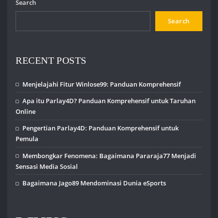
Search
Search
RECENT POSTS
Menjelajahi Fitur Winlose99: Panduan Komprehensif
Apa itu Parlay4D? Panduan Komprehensif untuk Taruhan
Online
Pengertian Parlay4D: Panduan Komprehensif untuk
Pemula
Membongkar Fenomena: Bagaimana Pararaja77 Menjadi
Sensasi Media Sosial
Bagaimana Jago89 Mendominasi Dunia eSports