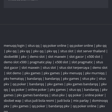
menuqq login
|
situs qq
|
qq poker online
|
qq poker online
|
pkv qq
|
pkv qq
|
pkv qq
|
pkv qq
|
pkv qq
|
situs slot
|
slot server thailand
|
sbobet88
|
pkv
|
demo slot
|
slot maxwin
|
slot gacor
|
x500 slot
|
demo slot x500
|
pragmatic play
|
x500 slot
|
slot pragmatic
|
situs
slot gacor
|
slot maxwin
|
situs slot
|
situs slot terpercaya
|
demo slot
|
slot demo
|
pkv games
|
pkv games
|
pkv menuqq
|
pkv murniqq
|
pkv hematqq
|
bandarqq
|
bandarqq
|
pkv games
|
situs pkv
|
situs
pkv
|
qq poker
|
bandarqq
|
pkv games
|
pkv games bandarqq
|
pkv
qq
|
qq poker
|
online poker
|
pkv games
|
situs qq
|
bandarqq
|
pkv
games
|
pkv games bandarqq
|
situs pkv
|
qq poker
|
online poker
|
sbobet wap
|
situs judi bola resmi
|
judi bola
|
mix parlay
|
dominoqq
pkv
|
pkv games
|
qq poker
|
bandarqq pkv
|
qq poker online
|
pkv
qq