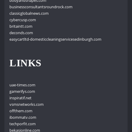
bodyandshapes.com
businessconsultantsroundrock.com
classicglobalnews.com
cybercusp.com
britaintt.com
deconds.com
easycartltd-domesticcleaningservicesedinburgh.com
LINKS
uae-times.com
gamerifys.com
inspiratif.net
vsmsnetworks.com
offthem.com
ibommatv.com
techporfit.com
bekasionline.com