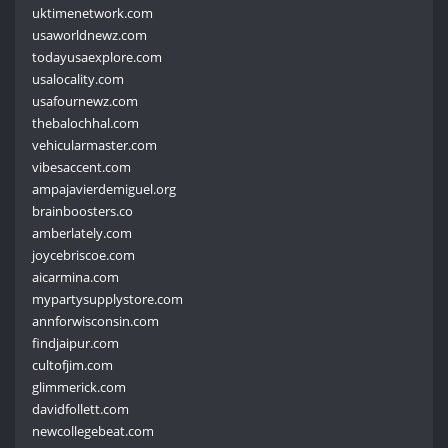
uktimenetwork.com
usaworldnewz.com
todayusaexplore.com
usalocality.com
usafournewz.com
thebalochhal.com
vehicularmaster.com
vibesaccent.com
ampajavierdemiguel.org
brainboosters.co
amberlately.com
joycebriscoe.com
aicarmina.com
mypartysupplystore.com
annforwisconsin.com
findjaipur.com
cultofjim.com
glimmerick.com
davidfollett.com
newcollegebeat.com