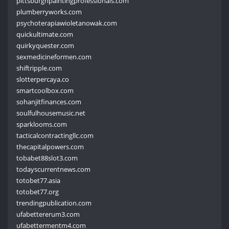
pittsburghpaintingprofessionals.com
plumberryworks.com
psychoterapiawioletanowak.com
quickultimate.com
quirkyquester.com
sexmedicineformen.com
shiftripple.com
slotterpercaya.co
smartcoolbox.com
sohanjitfinances.com
soulfulhousemusic.net
sparklooms.com
tacticalcontractingllc.com
thecapitalpowers.com
tobabet88slot3.com
todayscurrentnews.com
totobet77.asia
totobet77.org
trendingpublication.com
ufabettererum3.com
ufabettermentm4.com