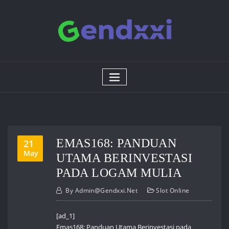
Skip
to
content
EMAS168: PANDUAN
21
May
UTAMA BERINVESTASI
PADA LOGAM MULIA
By
Admin@gendxxi.net
Slot Online
[ad_1]
Emas168: Panduan Utama Berinvestasi pada