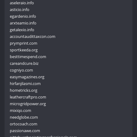
aseleraio.info
asticio.info
egardenio.info
arxteamio.info
getalexio.info
accountaudittaxcon.com
prymprint.com
sportkeeda.org
besttimespend.com
careandcure.biz
cogniyo.com
easymagazines.org
hirfanjilasmi.com
hometricks.org
leathercraftpro.com
microgridpower.org
mixiqo.com
needglobe.com
ortocoach.com
passionawe.com