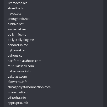
livemocha.biz
streetlife.biz
hyves.biz
enoughinfo.net
pinhive.net
warnabet.net
bollym4u.me
bolly2tollyblog.me
pandaclub.me
flyttevask.io
byhous.com
hartfordplazahotel.com
m-918kissapk.com
nabavkame.info
gakbiasa.com
iflowerhu.info
chicagocrystalconnection.com
imanabadii.com
trilipohu.info
appruptio.info