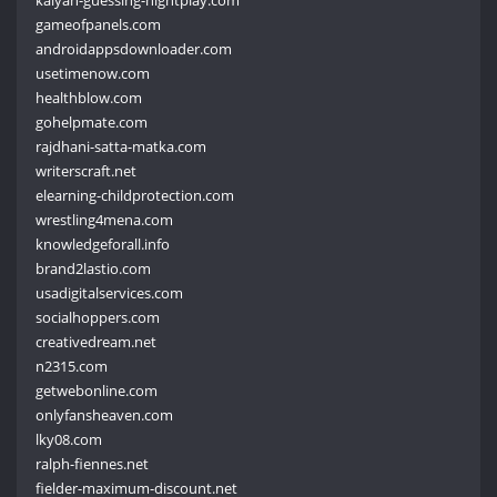
gameofpanels.com
androidappsdownloader.com
usetimenow.com
healthblow.com
gohelpmate.com
rajdhani-satta-matka.com
writerscraft.net
elearning-childprotection.com
wrestling4mena.com
knowledgeforall.info
brand2lastio.com
usadigitalservices.com
socialhoppers.com
creativedream.net
n2315.com
getwebonline.com
onlyfansheaven.com
lky08.com
ralph-fiennes.net
fielder-maximum-discount.net