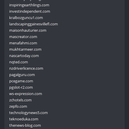
inspiringearthlings.com
investindependent.com
kralbozguncu1.com
landscapinggainesvillefl.com
maisonhauturier.com
mascreator.com
menafahmi.com
mukhtarmeer.com
nascartoday.com
nqted.com
nzdriverlicence.com
pagalguru.com
pcegame.com
pgslot-r2.com
ws-expression.com
zchotels.com
zepfo.com
technologynews5.com
teknoeduka.com
thenews-blog.com