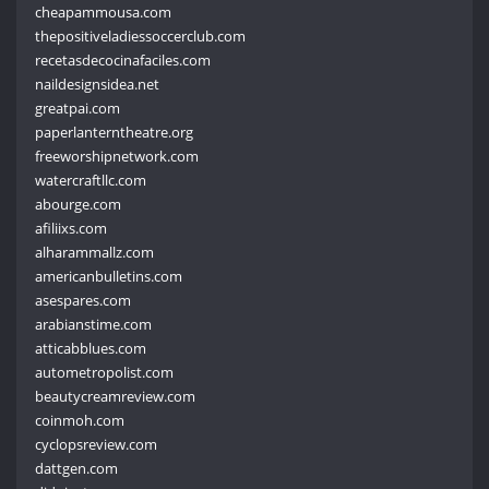
cheapammousa.com
thepositiveladiessoccerclub.com
recetasdecocinafaciles.com
naildesignsidea.net
greatpai.com
paperlanterntheatre.org
freeworshipnetwork.com
watercraftllc.com
abourge.com
afiliixs.com
alharammallz.com
americanbulletins.com
asespares.com
arabianstime.com
atticabblues.com
autometropolist.com
beautycreamreview.com
coinmoh.com
cyclopsreview.com
dattgen.com