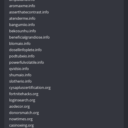
aromaxme.info
asserthatecontrast.info
atenderme.info
bangumiio.info
bekosunhu.info
beneficialgrandiose.info
blomaio.info
dosellinfoplete.info
podtubeio.info
powerfulvolatile.info
qvidsio.info
shumaio.info
slotherio.info
cysapluscertification.org
fortnitehacks.org
loginsearch.org
aodecor.org
donorsmatch.org
nowtimes.org
casinoeing.org