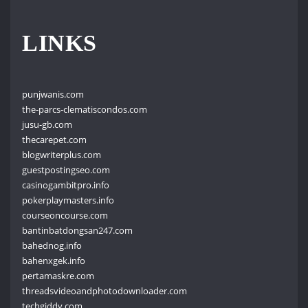
LINKS
punjwanis.com
the-parcs-clematiscondos.com
jusu-gb.com
thecarepet.com
blogwriterplus.com
guestpostingseo.com
casinogambitpro.info
pokerplaymasters.info
courseoncourse.com
bantinbatdongsan247.com
bahednog.info
bahenxgek.info
pertamaskre.com
threadsvideoandphotodownloader.com
techgiddy.com