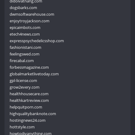
didoivatnang.com
dogsbarks.com
dwmsoftwarehouse.com
enjoytroyjackson.com
epicaimbots.com
etech4news.com
expresspsychedelicsshop.com
fashionistani.com
feelingswed.com
firecabal.com
forbessmagazine.com
globalmarketlivetoday.com
gpl-license.com
grow2every.com
healthhousecare.com
healthkartreview.com
helpquitporn.com
highqualitybanknote.com
hostingnews24.com
hottstyle.com
howtodiyanything.com