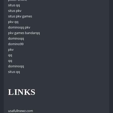
situs qq
situs pkv
situs pkv games
pkv qq
dominoqq pkv
pkv games bandarqq
dominoqq
domino99
pkv
qq
qq
dominoqq
situs qq
LINKS
usafullnewz.com