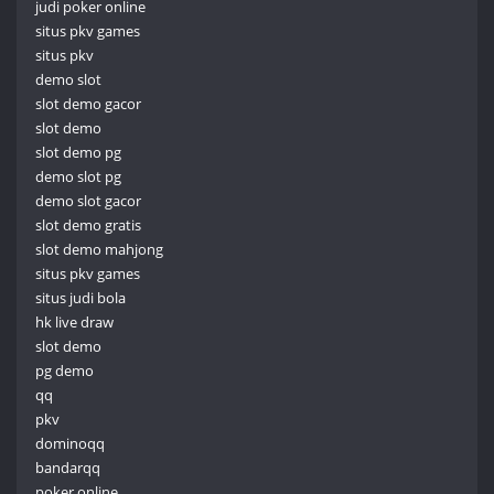
judi poker online
situs pkv games
situs pkv
demo slot
slot demo gacor
slot demo
slot demo pg
demo slot pg
demo slot gacor
slot demo gratis
slot demo mahjong
situs pkv games
situs judi bola
hk live draw
slot demo
pg demo
qq
pkv
dominoqq
bandarqq
poker online