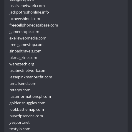
usalivenetwork.com
jackpotrushonline.info
ucnewshindi.com
freecellphonedatabase.com
gamersrope.com
exellewebmedia.com
free-gamestop.com
sinbadtravels.com
ukmagzine.com
wareztech.org
usabestnetwork.com
jessepinkmanoutfit.com
umailsend.com
retarys.com
fasterformationcpf.com
goldensnuggles.com
lookbattlemap.com
buyrdpservice.com
yesport.net
tostylo.com