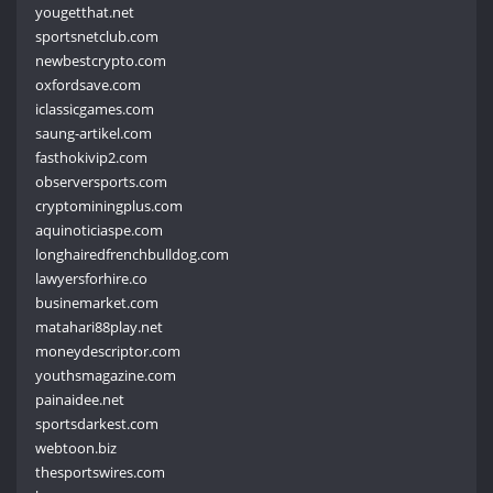
yougetthat.net
sportsnetclub.com
newbestcrypto.com
oxfordsave.com
iclassicgames.com
saung-artikel.com
fasthokivip2.com
observersports.com
cryptominingplus.com
aquinoticiaspe.com
longhairedfrenchbulldog.com
lawyersforhire.co
businemarket.com
matahari88play.net
moneydescriptor.com
youthsmagazine.com
painaidee.net
sportsdarkest.com
webtoon.biz
thesportswires.com