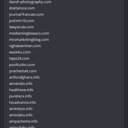
dandr-photography.com
dokteroce.com
journal-francais.com
justintv10.com
lawyerule.com
mediamingleseaco.com
mtsmarketingblog.com
nghekiemtien.com
wasirku.com
tejas24.com
poolturbo.com
prachestait.com
artforafghans.info
airvendio.info
healthexe.info
puretecx.info
tecadvance.info
aminityio.info
amiolahu.info
ampacheme.info
ampullahu.info