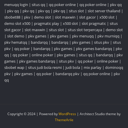
menuqq login
|
situs qq
|
qq poker online
|
qq poker online
|
pkv qq
|
pkv qq
|
pkv qq
|
pkv qq
|
pkv qq
|
situs slot
|
slot server thailand
|
sbobet88
|
pkv
|
demo slot
|
slot maxwin
|
slot gacor
|
x500 slot
|
demo slot x500
|
pragmatic play
|
x500 slot
|
slot pragmatic
|
situs
slot gacor
|
slot maxwin
|
situs slot
|
situs slot terpercaya
|
demo slot
|
slot demo
|
pkv games
|
pkv games
|
pkv menuqq
|
pkv murniqq
|
pkv hematqq
|
bandarqq
|
bandarqq
|
pkv games
|
situs pkv
|
situs
pkv
|
qq poker
|
bandarqq
|
pkv games
|
pkv games bandarqq
|
pkv
qq
|
qq poker
|
online poker
|
pkv games
|
situs qq
|
bandarqq
|
pkv
games
|
pkv games bandarqq
|
situs pkv
|
qq poker
|
online poker
|
sbobet wap
|
situs judi bola resmi
|
judi bola
|
mix parlay
|
dominoqq
pkv
|
pkv games
|
qq poker
|
bandarqq pkv
|
qq poker online
|
pkv
qq
Copyright © 2024 | Powered by
WordPress
|
Architect Studio theme by
ThemeArile