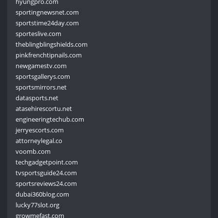
hyungpro.com
sportingnewsnet.com
sportstime24day.com
sporteslive.com
theblingblingshields.com
pinkfrenchtipnails.com
newgamestv.com
sportsgallerys.com
sportsmirrors.net
datasports.net
atasehirescortu.net
engineeringtechub.com
jerryescorts.com
attorneylegal.co
voomb.com
techgadgetpoint.com
tvsportsguide24.com
sportsreviews24.com
dubai360blog.com
lucky77slot.org
growmefast.com