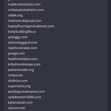
mahkotahokislot.com
onlinecancerpharm.com
ufalek.org
mattress-disposal.com
happyflooringandcabinets.com
bodybuildinglife.co
qrdoggy.com
technologygud.com
realshocknews.com
pickgb.com
healthmistakes.com
ksfashiondresses.com
patterntrader.org
cnhpa.net
sitalotus.com
supernotes.org
worldsportsempires.com
updatecentral360.com
katamastah.com
zqscore.net