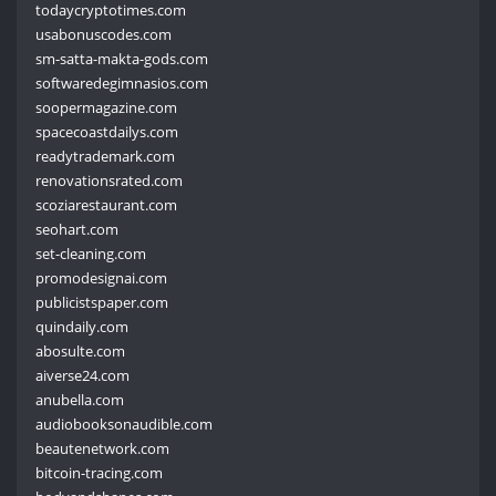
todaycryptotimes.com
usabonuscodes.com
sm-satta-makta-gods.com
softwaredegimnasios.com
soopermagazine.com
spacecoastdailys.com
readytrademark.com
renovationsrated.com
scoziarestaurant.com
seohart.com
set-cleaning.com
promodesignai.com
publicistspaper.com
quindaily.com
abosulte.com
aiverse24.com
anubella.com
audiobooksonaudible.com
beautenetwork.com
bitcoin-tracing.com