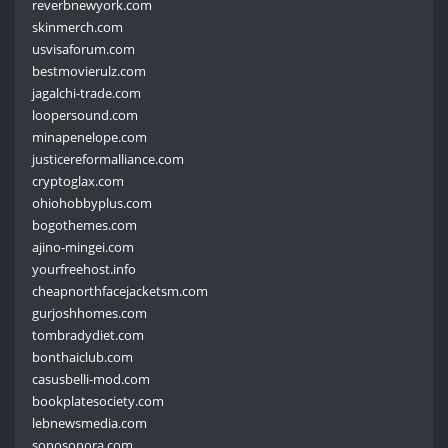
reverbnewyork.com
skinmerch.com
usvisaforum.com
bestmovierulz.com
jagalchi-trade.com
loopersound.com
minapenelope.com
justicereformalliance.com
cryptoglax.com
ohiohobbyplus.com
bogothemes.com
ajino-mingei.com
yourfreehost.info
cheapnorthfacejacketsm.com
gurjoshhomes.com
tombradydiet.com
bonthaiclub.com
casusbelli-mod.com
bookplatesociety.com
lebnewsmedia.com
sonosonora.com