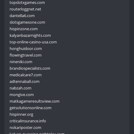
topslotxgames.com
routerloggnet.net
dantella6.com
slotsgamesone.com
hispinzone.com
kalyanbazarnights.com
top-online-casino-usa.com
honghuidoor.com
flowingtravel.com
nineniki.com
brandiospecialists.com
medicalcare7.com
adtennaball.com
nabzah.com
mongive.com
matkagameresultsview.com
getsolutionsonline.com
hispinner.org
criticalinsurance.info
nokariposter.com
kalyan-guessing-nightplay.com