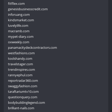
fitfllex.com
genesisbusinesscredit.com
inforuang.com
kindsmarket.com
luvelylife.com
macramb.com
mypet-diary.com
oxweekly.com
panamacitydeckcontractors.com
westfashions.com
toolshandy.com
travelstager.com
trendinspires.com
rannyephul.com
reportradar360.com
swaggyfashion.com
taraftariumtv10.com
questionquery.com
bodybuildinglegend.com
brilliant-nails.com