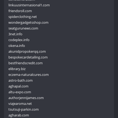
linkuusinternasional1.com
friendsroll.com
spiderclothing.net
wondergadgetsshop.com
seatgurunews.com
3net.info
codeplex.info
okena.info
akunidpropokerqq.com
bespokecardetailing.com
bestfriendscredit.com
elibrary.biz
eczema-naturalcures.com
astro-bath.com
aghapal.com
altu-expo.com
authorjennijames.com
viajearoma.net
tsutsuji-parkin.com
agharab.com