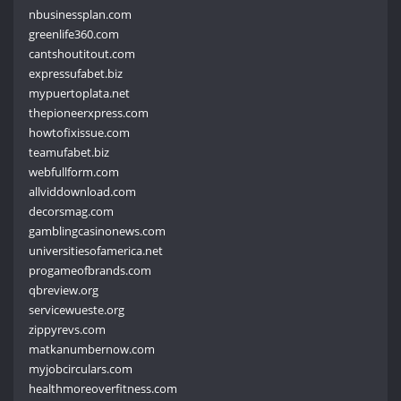
nbusinessplan.com
greenlife360.com
cantshoutitout.com
expressufabet.biz
mypuertoplata.net
thepioneerxpress.com
howtofixissue.com
teamufabet.biz
webfullform.com
allviddownload.com
decorsmag.com
gamblingcasinonews.com
universitiesofamerica.net
progameofbrands.com
qbreview.org
servicewueste.org
zippyrevs.com
matkanumbernow.com
myjobcirculars.com
healthmoreoverfitness.com