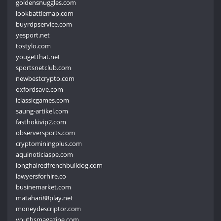
goldensnuggles.com
lookbattlemap.com
buyrdpservice.com
yesport.net
tostylo.com
yougetthat.net
sportsnetclub.com
newbestcrypto.com
oxfordsave.com
iclassicgames.com
saung-artikel.com
fasthokivip2.com
observersports.com
cryptominingplus.com
aquinoticiaspe.com
longhairedfrenchbulldog.com
lawyersforhire.co
businemarket.com
matahari88play.net
moneydescriptor.com
youthsmagazine.com