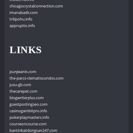
chicagocrystalconnection.com
imanabadii.com
trilipohu.info
appruptio.info
LINKS
punjwanis.com
the-parcs-clematiscondos.com
jusu-gb.com
thecarepet.com
blogwriterplus.com
guestpostingseo.com
casinogambitpro.info
pokerplaymasters.info
courseoncourse.com
bantinbatdongsan247.com