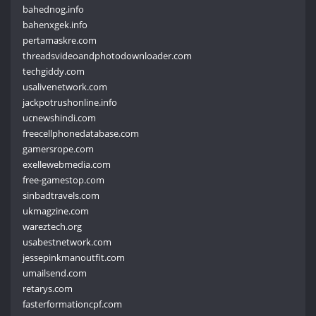
bahednog.info
bahenxgek.info
pertamaskre.com
threadsvideoandphotodownloader.com
techgiddy.com
usalivenetwork.com
jackpotrushonline.info
ucnewshindi.com
freecellphonedatabase.com
gamersrope.com
exellewebmedia.com
free-gamestop.com
sinbadtravels.com
ukmagzine.com
wareztech.org
usabestnetwork.com
jessepinkmanoutfit.com
umailsend.com
retarys.com
fasterformationcpf.com