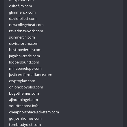
cultofjim.com
glimmerick.com
davidfollett.com
newcollegebeat.com
reverbnewyork.com
skinmerch.com
usvisaforum.com
bestmovierulz.com
jagalchi-trade.com
loopersound.com
minapenelope.com
justicereformalliance.com
cryptoglax.com
ohiohobbyplus.com
bogothemes.com
ajino-mingei.com
yourfreehost.info
cheapnorthfacejacketsm.com
gurjoshhomes.com
tombradydiet.com