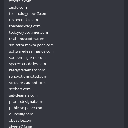
zchotels.com
zepfo.com
technologynews5.com
teknoeduka.com
thenews-blog.com
todaycryptotimes.com
usabonuscodes.com
sm-satta-makta-gods.com
softwaredegimnasios.com
soopermagazine.com
spacecoastdailys.com
readytrademark.com
renovationsrated.com
scoziarestaurant.com
seohart.com
set-cleaning.com
promodesignai.com
publicistspaper.com
quindaily.com
abosulte.com
aiverse24.com