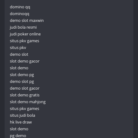
domino qq
dominoqq
demo slot maxwin
judi bola resmi
judi poker online
situs pkv games
situs pkv
demo slot
slot demo gacor
slot demo
slot demo pg
demo slot pg
demo slot gacor
slot demo gratis
slot demo mahjong
situs pkv games
situs judi bola
hk live draw
slot demo
pg demo