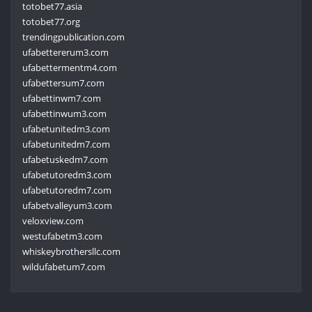
totobet77.asia
totobet77.org
trendingpublication.com
ufabettererum3.com
ufabettermentm4.com
ufabettersum7.com
ufabettinwm7.com
ufabettinwum3.com
ufabetunitedm3.com
ufabetunitedm7.com
ufabetuskedm7.com
ufabetutoredm3.com
ufabetutoredm7.com
ufabetvalleyum3.com
veloxview.com
westufabetm3.com
whiskeybrothersllc.com
wildufabetum7.com