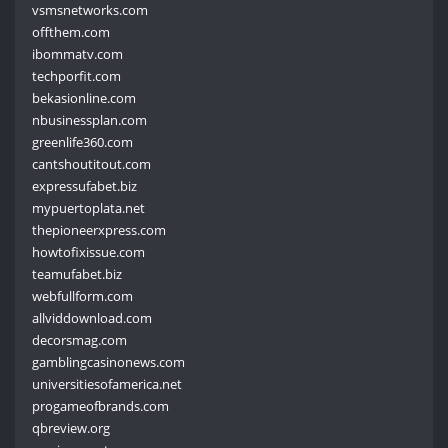
vsmsnetworks.com
offthem.com
ibommatv.com
techporfit.com
bekasionline.com
nbusinessplan.com
greenlife360.com
cantshoutitout.com
expressufabet.biz
mypuertoplata.net
thepioneerxpress.com
howtofixissue.com
teamufabet.biz
webfullform.com
allviddownload.com
decorsmag.com
gamblingcasinonews.com
universitiesofamerica.net
progameofbrands.com
qbreview.org