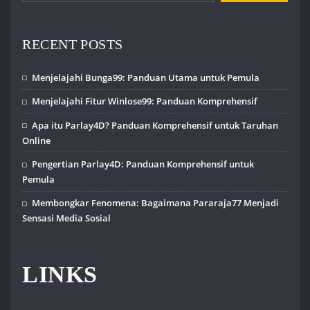
RECENT POSTS
Menjelajahi Bunga99: Panduan Utama untuk Pemula
Menjelajahi Fitur Winlose99: Panduan Komprehensif
Apa itu Parlay4D? Panduan Komprehensif untuk Taruhan
Online
Pengertian Parlay4D: Panduan Komprehensif untuk
Pemula
Membongkar Fenomena: Bagaimana Pararaja77 Menjadi
Sensasi Media Sosial
LINKS