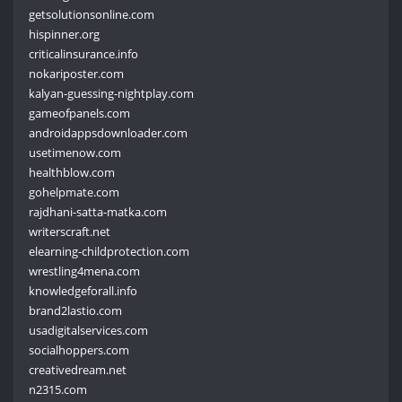
getsolutionsonline.com
hispinner.org
criticalinsurance.info
nokariposter.com
kalyan-guessing-nightplay.com
gameofpanels.com
androidappsdownloader.com
usetimenow.com
healthblow.com
gohelpmate.com
rajdhani-satta-matka.com
writerscraft.net
elearning-childprotection.com
wrestling4mena.com
knowledgeforall.info
brand2lastio.com
usadigitalservices.com
socialhoppers.com
creativedream.net
n2315.com