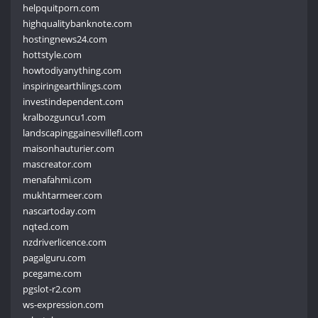
helpquitporn.com
highqualitybanknote.com
hostingnews24.com
hottstyle.com
howtodiyanything.com
inspiringearthlings.com
investindependent.com
kralbozguncu1.com
landscapinggainesvillefl.com
maisonhauturier.com
mascreator.com
menafahmi.com
mukhtarmeer.com
nascartoday.com
nqted.com
nzdriverlicence.com
pagalguru.com
pcegame.com
pgslot-r2.com
ws-expression.com