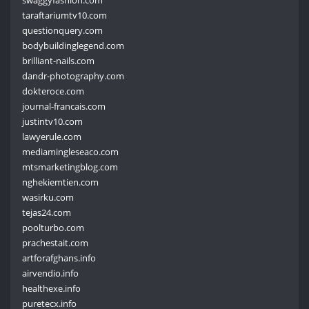
swaggyfashion.com
taraftariumtv10.com
questionquery.com
bodybuildinglegend.com
brilliant-nails.com
dandr-photography.com
dokteroce.com
journal-francais.com
justintv10.com
lawyerule.com
mediamingleseaco.com
mtsmarketingblog.com
nghekiemtien.com
wasirku.com
tejas24.com
poolturbo.com
prachestait.com
artforafghans.info
airvendio.info
healthexe.info
puretecx.info