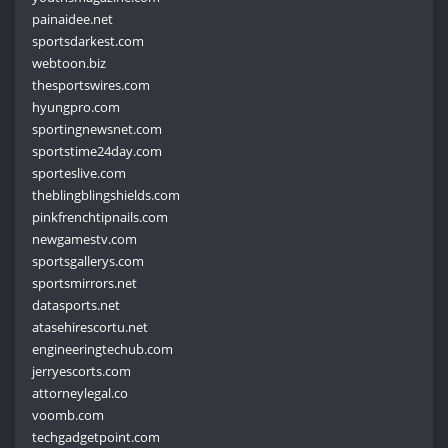
painaidee.net
sportsdarkest.com
webtoon.biz
thesportswires.com
hyungpro.com
sportingnewsnet.com
sportstime24day.com
sporteslive.com
theblingblingshields.com
pinkfrenchtipnails.com
newgamestv.com
sportsgallerys.com
sportsmirrors.net
datasports.net
atasehirescortu.net
engineeringtechub.com
jerryescorts.com
attorneylegal.co
voomb.com
techgadgetpoint.com