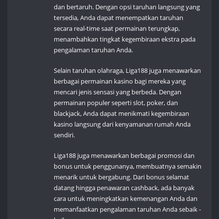
dan bertaruh. Dengan opsi taruhan langsung yang
tersedia, Anda dapat menempatkan taruhan
secara real-time saat permainan terungkap,
menambahkan tingkat kegembiraan ekstra pada
pengalaman taruhan Anda.
Selain taruhan olahraga, Liga188 juga menawarkan
berbagai permainan kasino bagi mereka yang
mencari jenis sensasi yang berbeda. Dengan
permainan populer seperti slot, poker, dan
blackjack, Anda dapat menikmati kegembiraan
kasino langsung dari kenyamanan rumah Anda
sendiri.
Liga188 juga menawarkan berbagai promosi dan
bonus untuk penggunanya, membuatnya semakin
menarik untuk bergabung. Dari bonus selamat
datang hingga penawaran cashback, ada banyak
cara untuk meningkatkan kemenangan Anda dan
memanfaatkan pengalaman taruhan Anda sebaik -