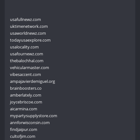
usafullnewz.com
uktimenetwork.com
usaworldnewz.com
todayusaexplore.com
usalocality.com
usafournewz.com
thebalochhal.com
vehicularmaster.com
vibesaccent.com
ampajavierdemiguel.org
brainboosters.co
amberlately.com
joycebriscoe.com
aicarmina.com
mypartysupplystore.com
annforwisconsin.com
findjaipur.com
cultofjim.com