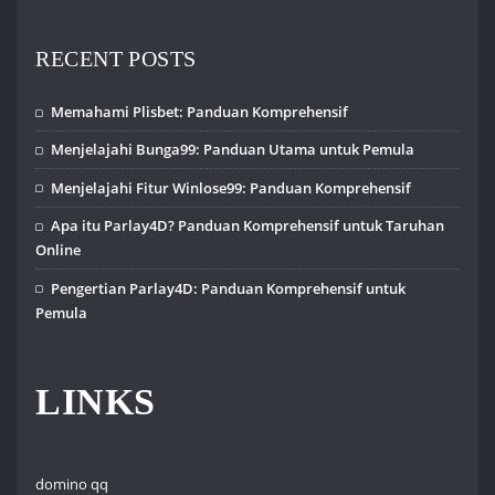
RECENT POSTS
Memahami Plisbet: Panduan Komprehensif
Menjelajahi Bunga99: Panduan Utama untuk Pemula
Menjelajahi Fitur Winlose99: Panduan Komprehensif
Apa itu Parlay4D? Panduan Komprehensif untuk Taruhan
Online
Pengertian Parlay4D: Panduan Komprehensif untuk
Pemula
LINKS
domino qq