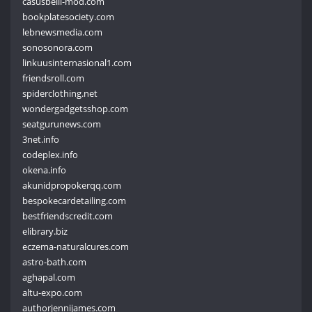
casusbelli-mod.com
bookplatesociety.com
lebnewsmedia.com
sonosonora.com
linkuusinternasional1.com
friendsroll.com
spiderclothing.net
wondergadgetsshop.com
seatgurunews.com
3net.info
codeplex.info
okena.info
akunidpropokerqq.com
bespokecardetailing.com
bestfriendscredit.com
elibrary.biz
eczema-naturalcures.com
astro-bath.com
aghapal.com
altu-expo.com
authorjennijames.com