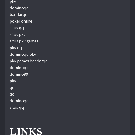
pkv
dominoqq
bandarqq
poker online
situs qq
situs pkv
situs pkv games
pkv qq
dominoqq pkv
pkv games bandarqq
dominoqq
domino99
pkv
qq
qq
dominoqq
situs qq
LINKS