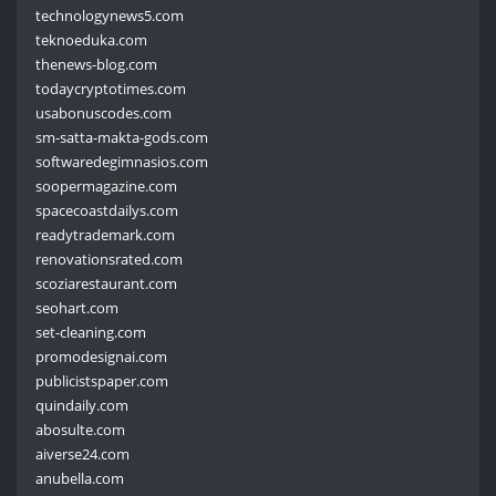
technologynews5.com
teknoeduka.com
thenews-blog.com
todaycryptotimes.com
usabonuscodes.com
sm-satta-makta-gods.com
softwaredegimnasios.com
soopermagazine.com
spacecoastdailys.com
readytrademark.com
renovationsrated.com
scoziarestaurant.com
seohart.com
set-cleaning.com
promodesignai.com
publicistspaper.com
quindaily.com
abosulte.com
aiverse24.com
anubella.com