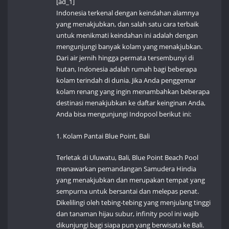
[ad_1]
Indonesia terkenal dengan keindahan alamnya
yang menakjubkan, dan salah satu cara terbaik
untuk menikmati keindahan ini adalah dengan
mengunjungi banyak kolam yang menakjubkan.
Dari air jernih hingga permata tersembunyi di
hutan, Indonesia adalah rumah bagi beberapa
kolam terindah di dunia. Jika Anda penggemar
kolam renang yang ingin menambahkan beberapa
destinasi menakjubkan ke daftar keinginan Anda,
Anda bisa mengunjungi Indopool berikut ini:
1. Kolam Pantai Blue Point, Bali
Terletak di Uluwatu, Bali, Blue Point Beach Pool
menawarkan pemandangan Samudera Hindia
yang menakjubkan dan merupakan tempat yang
sempurna untuk bersantai dan melepas penat.
Dikelilingi oleh tebing-tebing yang menjulang tinggi
dan tanaman hijau subur, infinity pool ini wajib
dikunjungi bagi siapa pun yang berwisata ke Bali.