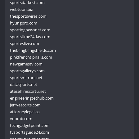
sportsdarkest.com
webtoon.biz
thesportswires.com
hyungpro.com
sportingnewsnet.com
sportstime24day.com
sporteslive.com
theblingblingshields.com
pinkfrenchtipnails.com
newgamestv.com
sportsgallerys.com
sportsmirrors.net
datasports.net
atasehirescortu.net
engineeringtechub.com
jerryescorts.com
attorneylegal.co
voomb.com
techgadgetpoint.com
tvsportsguide24.com