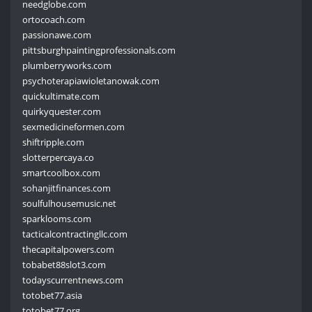
needglobe.com
ortocoach.com
passionawe.com
pittsburghpaintingprofessionals.com
plumberryworks.com
psychoterapiawioletanowak.com
quickultimate.com
quirkyquester.com
sexmedicineformen.com
shiftripple.com
slotterpercaya.co
smartcoolbox.com
sohanjitfinances.com
soulfulhousemusic.net
sparklooms.com
tacticalcontractingllc.com
thecapitalpowers.com
tobabet88slot3.com
todayscurrentnews.com
totobet77.asia
totobet77.org