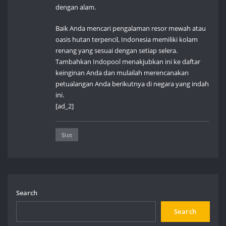
dengan alam.
Baik Anda mencari pengalaman resor mewah atau
oasis hutan terpencil, Indonesia memiliki kolam
renang yang sesuai dengan setiap selera.
Tambahkan Indopool menakjubkan ini ke daftar
keinginan Anda dan mulailah merencanakan
petualangan Anda berikutnya di negara yang indah
ini.
[ad_2]
Slot
Search
Search