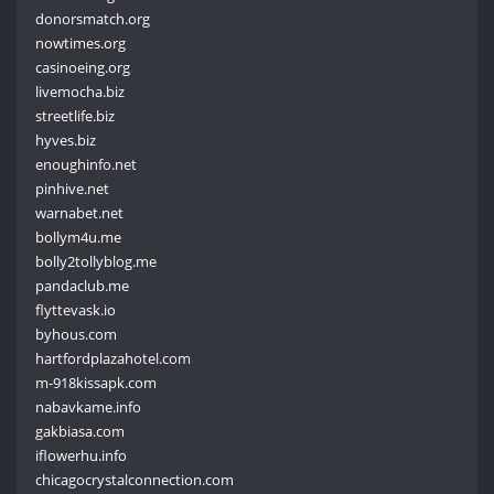
donorsmatch.org
nowtimes.org
casinoeing.org
livemocha.biz
streetlife.biz
hyves.biz
enoughinfo.net
pinhive.net
warnabet.net
bollym4u.me
bolly2tollyblog.me
pandaclub.me
flyttevask.io
byhous.com
hartfordplazahotel.com
m-918kissapk.com
nabavkame.info
gakbiasa.com
iflowerhu.info
chicagocrystalconnection.com