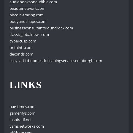
audiobooksonaudible.com
beautenetwork.com
bitcoin-tracing.com
bodyandshapes.com
businessconsultantsroundrock.com
classicglobalnews.com
cybercusp.com
britaintt.com
deconds.com
easycartltd-domesticcleaningservicesedinburgh.com
LINKS
uae-times.com
gamerifys.com
inspiratif.net
vsmsnetworks.com
offthem.com