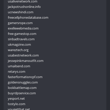
usalivenetwork.com
jackpotrushonline.info
ucnewshindi.com
freecellphonedatabase.com
gamersrope.com
exellewebmedia.com
free-gamestop.com
sinbadtravels.com
ukmagzine.com
wareztech.org
usabestnetwork.com
jessepinkmanoutfit.com
umailsend.com
retarys.com
fasterformationcpf.com
goldensnuggles.com
lookbattlemap.com
buyrdpservice.com
yesport.net
tostylo.com
yougetthat.net