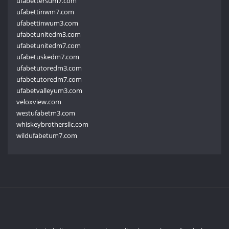
ufabettersum7.com
ufabettinwm7.com
ufabettinwum3.com
ufabetunitedm3.com
ufabetunitedm7.com
ufabetuskedm7.com
ufabetutoredm3.com
ufabetutoredm7.com
ufabetvalleyum3.com
veloxview.com
westufabetm3.com
whiskeybrothersllc.com
wildufabetum7.com