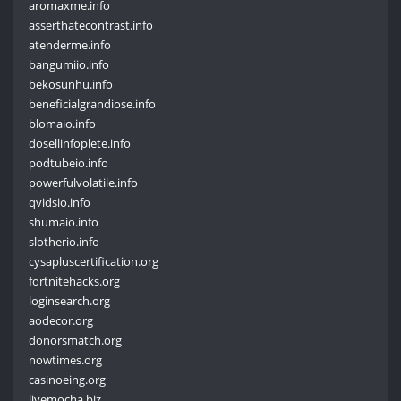
aromaxme.info
asserthatecontrast.info
atenderme.info
bangumiio.info
bekosunhu.info
beneficialgrandiose.info
blomaio.info
dosellinfoplete.info
podtubeio.info
powerfulvolatile.info
qvidsio.info
shumaio.info
slotherio.info
cysapluscertification.org
fortnitehacks.org
loginsearch.org
aodecor.org
donorsmatch.org
nowtimes.org
casinoeing.org
livemocha.biz