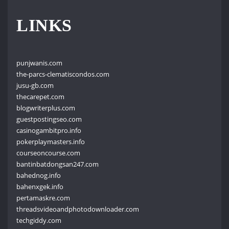
LINKS
punjwanis.com
the-parcs-clematiscondos.com
jusu-gb.com
thecarepet.com
blogwriterplus.com
guestpostingseo.com
casinogambitpro.info
pokerplaymasters.info
courseoncourse.com
bantinbatdongsan247.com
bahednog.info
bahenxgek.info
pertamaskre.com
threadsvideoandphotodownloader.com
techgiddy.com