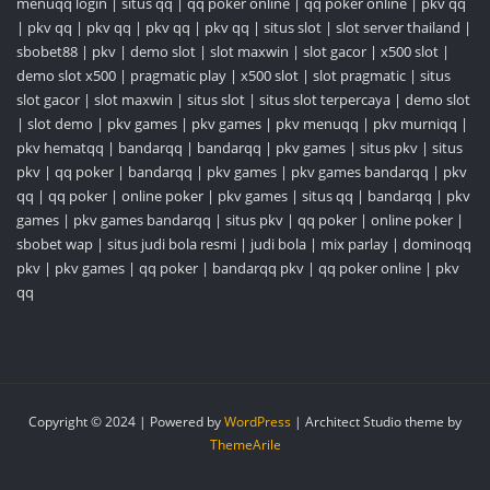
menuqq login
|
situs qq
|
qq poker online
|
qq poker online
|
pkv qq
|
pkv qq
|
pkv qq
|
pkv qq
|
pkv qq
|
situs slot
|
slot server thailand
|
sbobet88
|
pkv
|
demo slot
|
slot maxwin
|
slot gacor
|
x500 slot
|
demo slot x500
|
pragmatic play
|
x500 slot
|
slot pragmatic
|
situs
slot gacor
|
slot maxwin
|
situs slot
|
situs slot terpercaya
|
demo slot
|
slot demo
|
pkv games
|
pkv games
|
pkv menuqq
|
pkv murniqq
|
pkv hematqq
|
bandarqq
|
bandarqq
|
pkv games
|
situs pkv
|
situs
pkv
|
qq poker
|
bandarqq
|
pkv games
|
pkv games bandarqq
|
pkv
qq
|
qq poker
|
online poker
|
pkv games
|
situs qq
|
bandarqq
|
pkv
games
|
pkv games bandarqq
|
situs pkv
|
qq poker
|
online poker
|
sbobet wap
|
situs judi bola resmi
|
judi bola
|
mix parlay
|
dominoqq
pkv
|
pkv games
|
qq poker
|
bandarqq pkv
|
qq poker online
|
pkv
qq
Copyright © 2024 | Powered by
WordPress
|
Architect Studio theme by
ThemeArile