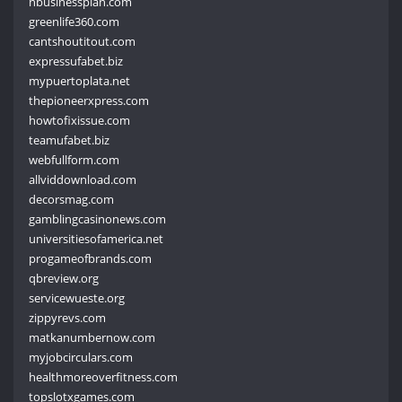
nbusinessplan.com
greenlife360.com
cantshoutitout.com
expressufabet.biz
mypuertoplata.net
thepioneerxpress.com
howtofixissue.com
teamufabet.biz
webfullform.com
allviddownload.com
decorsmag.com
gamblingcasinonews.com
universitiesofamerica.net
progameofbrands.com
qbreview.org
servicewueste.org
zippyrevs.com
matkanumbernow.com
myjobcirculars.com
healthmoreoverfitness.com
topslotxgames.com