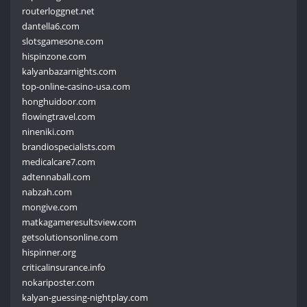
routerloggnet.net
dantella6.com
slotsgamesone.com
hispinzone.com
kalyanbazarnights.com
top-online-casino-usa.com
honghuidoor.com
flowingtravel.com
nineniki.com
brandiospecialists.com
medicalcare7.com
adtennaball.com
nabzah.com
mongive.com
matkagameresultsview.com
getsolutionsonline.com
hispinner.org
criticalinsurance.info
nokariposter.com
kalyan-guessing-nightplay.com