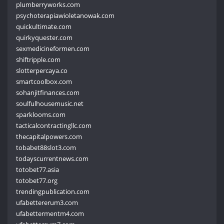
plumberryworks.com
psychoterapiawioletanowak.com
quickultimate.com
quirkyquester.com
sexmedicineformen.com
shiftripple.com
slotterpercaya.co
smartcoolbox.com
sohanjitfinances.com
soulfulhousemusic.net
sparklooms.com
tacticalcontractingllc.com
thecapitalpowers.com
tobabet88slot3.com
todayscurrentnews.com
totobet77.asia
totobet77.org
trendingpublication.com
ufabettererum3.com
ufabettermentm4.com