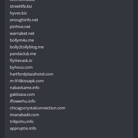
streetlife.biz
hyves.biz
enoughinfo.net
pinhive.net
warnabet.net
bollym4u.me
bolly2tollyblog.me
pandaclub.me
flyttevask.io
byhous.com
hartfordplazahotel.com
m-918kissapk.com
nabavkame.info
gakbiasa.com
iflowerhu.info
chicagocrystalconnection.com
imanabadii.com
trilipohu.info
appruptio.info