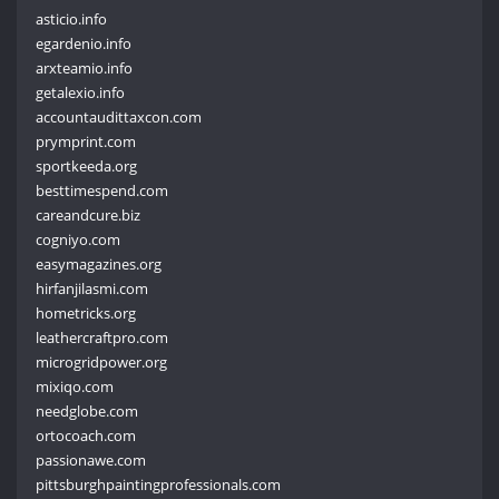
asticio.info
egardenio.info
arxteamio.info
getalexio.info
accountaudittaxcon.com
prymprint.com
sportkeeda.org
besttimespend.com
careandcure.biz
cogniyo.com
easymagazines.org
hirfanjilasmi.com
hometricks.org
leathercraftpro.com
microgridpower.org
mixiqo.com
needglobe.com
ortocoach.com
passionawe.com
pittsburghpaintingprofessionals.com