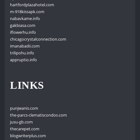
hartfordplazahotel.com
m-918kissapk.com
nabavkame.info
gakbiasa.com
iflowerhu.info
chicagocrystalconnection.com
imanabadii.com
trilipohu.info
appruptio.info
LINKS
punjwanis.com
the-parcs-clematiscondos.com
jusu-gb.com
thecarepet.com
blogwriterplus.com