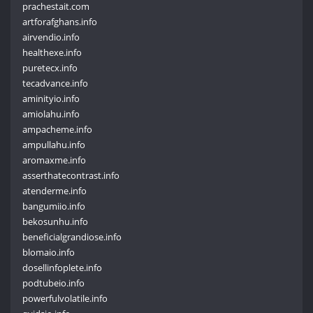
prachestait.com
artforafghans.info
airvendio.info
healthexe.info
puretecx.info
tecadvance.info
aminityio.info
amiolahu.info
ampacheme.info
ampullahu.info
aromaxme.info
asserthatecontrast.info
atenderme.info
bangumiio.info
bekosunhu.info
beneficialgrandiose.info
blomaio.info
dosellinfoplete.info
podtubeio.info
powerfulvolatile.info