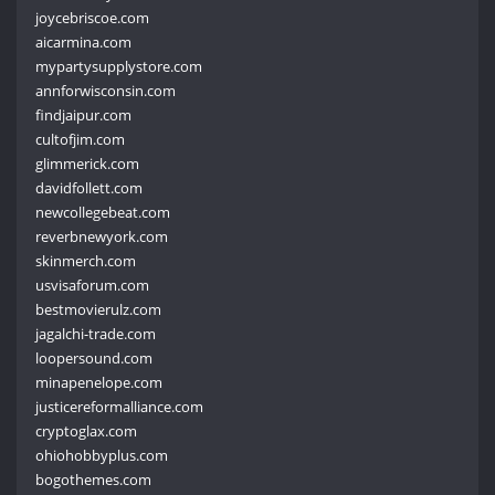
joycebriscoe.com
aicarmina.com
mypartysupplystore.com
annforwisconsin.com
findjaipur.com
cultofjim.com
glimmerick.com
davidfollett.com
newcollegebeat.com
reverbnewyork.com
skinmerch.com
usvisaforum.com
bestmovierulz.com
jagalchi-trade.com
loopersound.com
minapenelope.com
justicereformalliance.com
cryptoglax.com
ohiohobbyplus.com
bogothemes.com