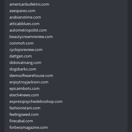
americanbulletins.com
asespares.com
arabianstime.com
atticabblues.com
autometropolist.com
beautycreamreview.com
coinmoh.com
cyclopsreview.com
dattgen.com
didoivatnang.com
dogsbarks.com
dwmsoftwarehouse.com
enjoytroyjackson.com
epicaimbots.com
etech4news.com
expresspsychedelicsshop.com
fashionistani.com
feelingswed.com
firecabal.com
forbessmagazine.com