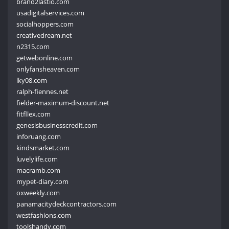
brand2lastio.com
usadigitalservices.com
socialhoppers.com
creativedream.net
n2315.com
getwebonline.com
onlyfansheaven.com
lky08.com
ralph-fiennes.net
fielder-maximum-discount.net
fitfllex.com
genesisbusinesscredit.com
inforuang.com
kindsmarket.com
luvelylife.com
macramb.com
mypet-diary.com
oxweekly.com
panamacitydeckcontractors.com
westfashions.com
toolshandy.com