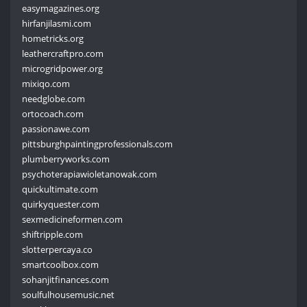
easymagazines.org
hirfanjilasmi.com
hometricks.org
leathercraftpro.com
microgridpower.org
mixiqo.com
needglobe.com
ortocoach.com
passionawe.com
pittsburghpaintingprofessionals.com
plumberryworks.com
psychoterapiawioletanowak.com
quickultimate.com
quirkyquester.com
sexmedicineformen.com
shiftripple.com
slotterpercaya.co
smartcoolbox.com
sohanjitfinances.com
soulfulhousemusic.net