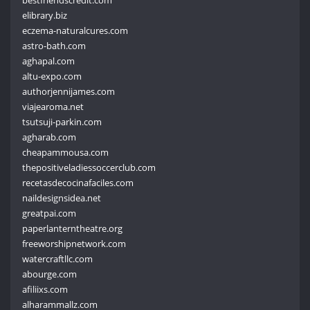
bestfriendscredit.com
elibrary.biz
eczema-naturalcures.com
astro-bath.com
aghapal.com
altu-expo.com
authorjennijames.com
viajearoma.net
tsutsuji-parkin.com
agharab.com
cheapammousa.com
thepositiveladiessoccerclub.com
recetasdecocinafaciles.com
naildesignsidea.net
greatpai.com
paperlanterntheatre.org
freeworshipnetwork.com
watercraftllc.com
abourge.com
afiliixs.com
alharammallz.com