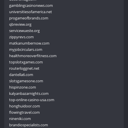
gamblingcasinonews.com
universitiesofamerica.net
progameofbrands.com
qbreview.org
servicewueste.org
zippyrevs.com
matkanumbernow.com
myjobcirculars.com
healthmoreoverfitness.com
topslotxgames.com
routerloggnet.net
dantella6.com
slotsgamesone.com
hispinzone.com
kalyanbazarnights.com
top-online-casino-usa.com
honghuidoor.com
flowingtravel.com
nineniki.com
brandiospecialists.com