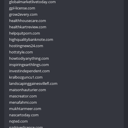
globalmarketlivetoday.com
gpl-license.com
grow2every.com
healthhousecare.com
healthkartreview.com
helpquitporn.com
highqualitybanknote.com
hostingnews24.com
hottstyle.com
howtodiyanything.com
inspiringearthlings.com
investindependent.com
kralbozguncu1.com
landscapinggainesvillefl.com
maisonhauturier.com
mascreator.com
menafahmi.com
mukhtarmeer.com
nascartoday.com
nqted.com
nzdriverlicence.com