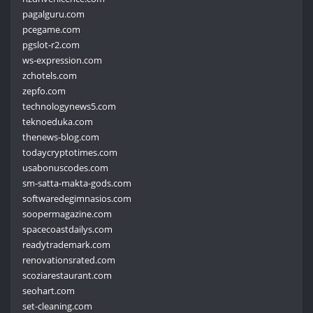
pagalguru.com
pcegame.com
pgslot-r2.com
ws-expression.com
zchotels.com
zepfo.com
technologynews5.com
teknoeduka.com
thenews-blog.com
todaycryptotimes.com
usabonuscodes.com
sm-satta-makta-gods.com
softwaredegimnasios.com
soopermagazine.com
spacecoastdailys.com
readytrademark.com
renovationsrated.com
scoziarestaurant.com
seohart.com
set-cleaning.com