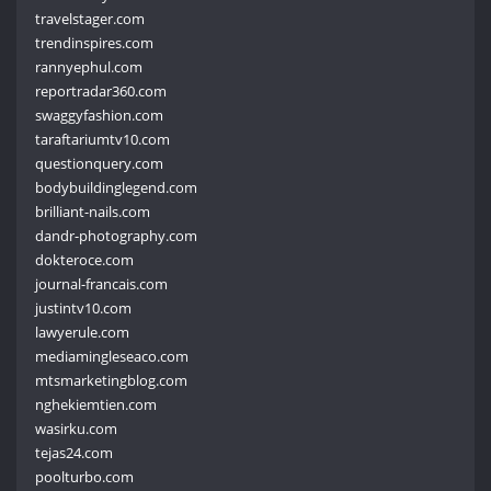
travelstager.com
trendinspires.com
rannyephul.com
reportradar360.com
swaggyfashion.com
taraftariumtv10.com
questionquery.com
bodybuildinglegend.com
brilliant-nails.com
dandr-photography.com
dokteroce.com
journal-francais.com
justintv10.com
lawyerule.com
mediamingleseaco.com
mtsmarketingblog.com
nghekiemtien.com
wasirku.com
tejas24.com
poolturbo.com