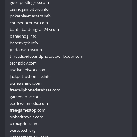
guestpostingseo.com
casinogambitpro.info
pokerplaymasters.info
courseoncourse.com
bantinbatdongsan247.com
bahednog.info
bahenxgek.info
pertamaskre.com
threadsvideoandphotodownloader.com
techgiddy.com
usalivenetwork.com
jackpotrushonline.info
ucnewshindi.com
freecellphonedatabase.com
gamersrope.com
exellewebmedia.com
free-gamestop.com
sinbadtravels.com
ukmagzine.com
wareztech.org
usabestnetwork.com