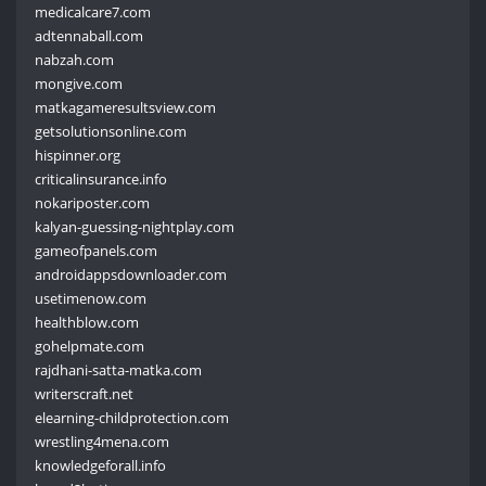
medicalcare7.com
adtennaball.com
nabzah.com
mongive.com
matkagameresultsview.com
getsolutionsonline.com
hispinner.org
criticalinsurance.info
nokariposter.com
kalyan-guessing-nightplay.com
gameofpanels.com
androidappsdownloader.com
usetimenow.com
healthblow.com
gohelpmate.com
rajdhani-satta-matka.com
writerscraft.net
elearning-childprotection.com
wrestling4mena.com
knowledgeforall.info