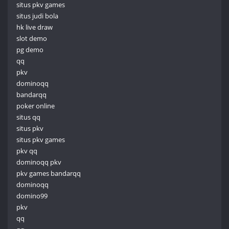
situs pkv games
situs judi bola
hk live draw
slot demo
pg demo
qq
pkv
dominoqq
bandarqq
poker online
situs qq
situs pkv
situs pkv games
pkv qq
dominoqq pkv
pkv games bandarqq
dominoqq
domino99
pkv
qq