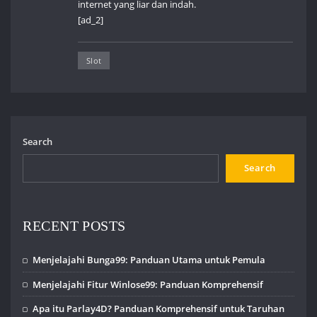
internet yang liar dan indah.
[ad_2]
Slot
Search
Search
RECENT POSTS
Menjelajahi Bunga99: Panduan Utama untuk Pemula
Menjelajahi Fitur Winlose99: Panduan Komprehensif
Apa itu Parlay4D? Panduan Komprehensif untuk Taruhan