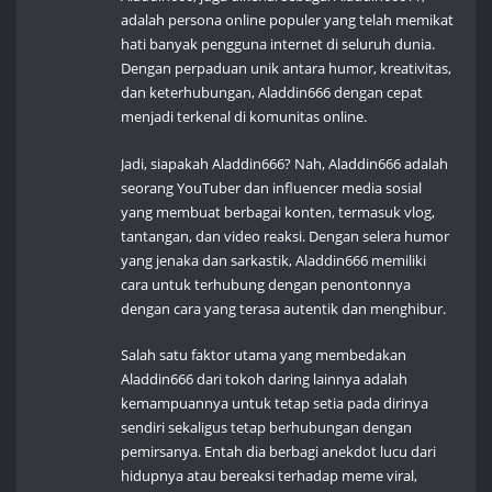
adalah persona online populer yang telah memikat
hati banyak pengguna internet di seluruh dunia.
Dengan perpaduan unik antara humor, kreativitas,
dan keterhubungan, Aladdin666 dengan cepat
menjadi terkenal di komunitas online.
Jadi, siapakah Aladdin666? Nah, Aladdin666 adalah
seorang YouTuber dan influencer media sosial
yang membuat berbagai konten, termasuk vlog,
tantangan, dan video reaksi. Dengan selera humor
yang jenaka dan sarkastik, Aladdin666 memiliki
cara untuk terhubung dengan penontonnya
dengan cara yang terasa autentik dan menghibur.
Salah satu faktor utama yang membedakan
Aladdin666 dari tokoh daring lainnya adalah
kemampuannya untuk tetap setia pada dirinya
sendiri sekaligus tetap berhubungan dengan
pemirsanya. Entah dia berbagi anekdot lucu dari
hidupnya atau bereaksi terhadap meme viral,