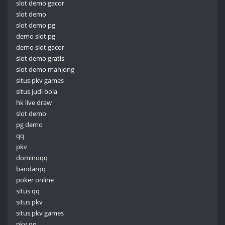
slot demo gacor
slot demo
slot demo pg
demo slot pg
demo slot gacor
slot demo gratis
slot demo mahjong
situs pkv games
situs judi bola
hk live draw
slot demo
pg demo
qq
pkv
dominoqq
bandarqq
poker online
situs qq
situs pkv
situs pkv games
pkv qq