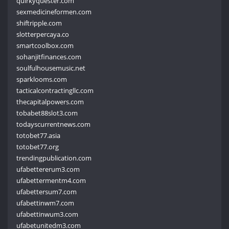
quirkyquester.com
sexmedicineformen.com
shiftripple.com
slotterpercaya.co
smartcoolbox.com
sohanjitfinances.com
soulfulhousemusic.net
sparklooms.com
tacticalcontractingllc.com
thecapitalpowers.com
tobabet88slot3.com
todayscurrentnews.com
totobet77.asia
totobet77.org
trendingpublication.com
ufabettererum3.com
ufabettermentm4.com
ufabettersum7.com
ufabettinwm7.com
ufabettinwum3.com
ufabetunitedm3.com