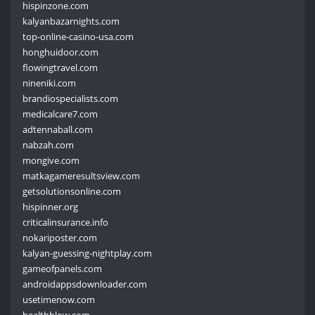
hispinzone.com
kalyanbazarnights.com
top-online-casino-usa.com
honghuidoor.com
flowingtravel.com
nineniki.com
brandiospecialists.com
medicalcare7.com
adtennaball.com
nabzah.com
mongive.com
matkagameresultsview.com
getsolutionsonline.com
hispinner.org
criticalinsurance.info
nokariposter.com
kalyan-guessing-nightplay.com
gameofpanels.com
androidappsdownloader.com
usetimenow.com
healthblow.com