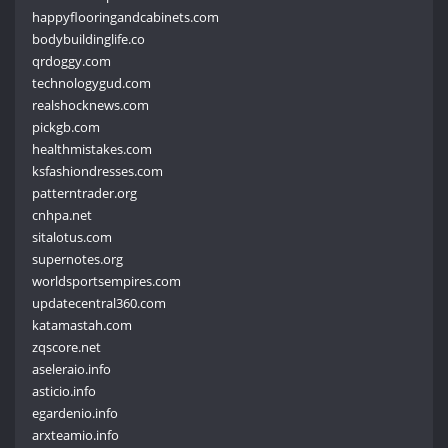
happyflooringandcabinets.com
bodybuildinglife.co
qrdoggy.com
technologygud.com
realshocknews.com
pickgb.com
healthmistakes.com
ksfashiondresses.com
patterntrader.org
cnhpa.net
sitalotus.com
supernotes.org
worldsportsempires.com
updatecentral360.com
katamastah.com
zqscore.net
aseleraio.info
asticio.info
egardenio.info
arxteamio.info