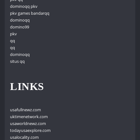
dominoqq pkv
pkv games bandarqq
dominoqq
domino99
pkv
qq
qq
dominoqq
situs qq
LINKS
usafullnewz.com
uktimenetwork.com
usaworldnewz.com
todayusaexplore.com
usalocality.com