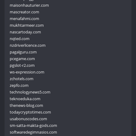
maisonhauturier.com
mascreator.com
menafahmi.com
mukhtarmeer.com
nascartoday.com
nqted.com
nzdriverlicence.com
pagalguru.com
pcegame.com
pgslot-r2.com
ws-expression.com
zchotels.com
zepfo.com
technologynews5.com
teknoeduka.com
thenews-blog.com
todaycryptotimes.com
usabonuscodes.com
sm-satta-makta-gods.com
softwaredegimnasios.com