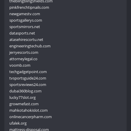
theblingblingshields.com
pinkfrenchtipnails.com
newgamestv.com
sportsgallerys.com
sportsmirrors.net
datasports.net
atasehirescortu.net
engineeringtechub.com
jerryescorts.com
attorneylegal.co
voomb.com
techgadgetpoint.com
tvsportsguide24.com
sportsreviews24.com
dubai360blog.com
lucky77slot.org
growmefast.com
mahkotahokislot.com
onlinecancerpharm.com
ufalek.org
mattress-disposal.com