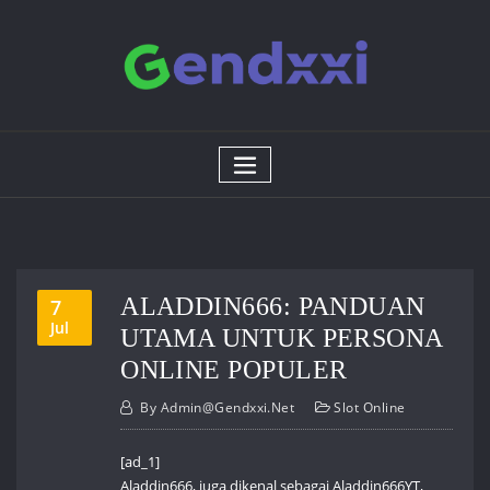
Skip
to
content
ALADDIN666: PANDUAN
7
Jul
UTAMA UNTUK PERSONA
ONLINE POPULER
By
Admin@gendxxi.net
Slot Online
[ad_1]
Aladdin666, juga dikenal sebagai Aladdin666YT,