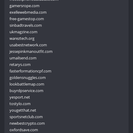
gamersrope.com
exellewebmedia.com
free-gamestop.com
sinbadtravels.com
ukmagzine.com
wareztech.org
usabestnetwork.com
jessepinkmanoutfit.com
umailsend.com
retarys.com
fasterformationcpf.com
goldensnuggles.com
lookbattlemap.com
buyrdpservice.com
yesport.net
tostylo.com
yougetthat.net
sportsnetclub.com
newbestcrypto.com
oxfordsave.com