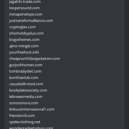
jagalchi-trade.com
loopersound.com
minapenelope.com
justicereformalliance.com
cryptoglax.com
ohiohobbyplus.com
bogothemes.com
ajino-mingei.com
yourfreehost.info
cheapnorthfacejacketsm.com
gurjoshhomes.com
tombradydiet.com
bonthaiclub.com
casusbelli-mod.com
bookplatesociety.com
lebnewsmedia.com
sonosonora.com
linkuusinternasional1.com
friendsroll.com
spiderclothing.net
wondergadgetsshop.com